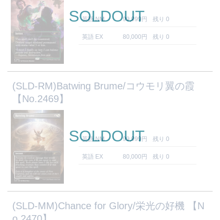
SOLDOUT
英語 NM
99,999円
残り 0
英語 EX
80,000円
残り 0
(SLD-RM)Batwing Brume/コウモリ翼の霞
【No.2469】
SOLDOUT
英語 NM
99,999円
残り 0
英語 EX
80,000円
残り 0
(SLD-MM)Chance for Glory/栄光の好機 【N
o.2470】