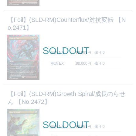
【Foil】(SLD-RM)Counterflux/対抗変転 【N
o.2471】
SOLDOUT
英語 NM
99,999円
残り 0
英語 EX
80,000円
残り 0
【Foil】(SLD-RM)Growth Spiral/成長のらせ
ん 【No.2472】
SOLDOUT
英語 NM
99,999円
残り 0