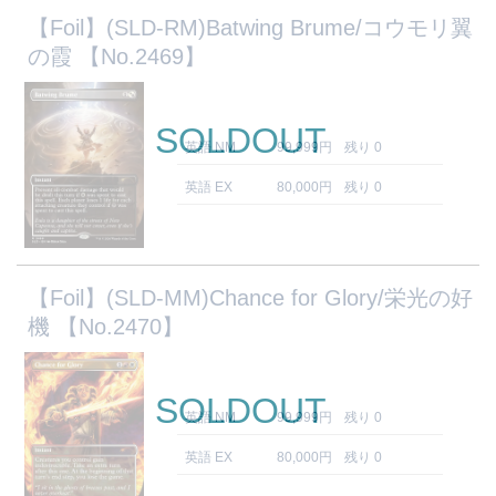
【Foil】(SLD-RM)Batwing Brume/コウモリ翼
の霞 【No.2469】
SOLDOUT
英語 NM
99,999円
残り 0
英語 EX
80,000円
残り 0
【Foil】(SLD-MM)Chance for Glory/栄光の好
機 【No.2470】
SOLDOUT
英語 NM
99,999円
残り 0
英語 EX
80,000円
残り 0