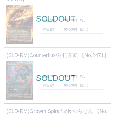
SOLDOUT
英語 NM
99,999円
残り 0
英語 EX
80,000円
残り 0
(SLD-RM)Counterflux/対抗変転 【No.2471】
SOLDOUT
英語 NM
99,999円
残り 0
英語 EX
80,000円
残り 0
(SLD-RM)Growth Spiral/成長のらせん 【No.