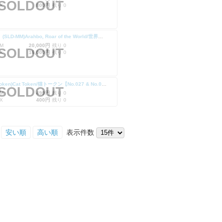
SOLDOUT
X
800円
残り 0
【Foil】(SLD-MM)Arahbo, Roar of the World/世界の咆哮、アラーボ
M
20,000円
残り 0
SOLDOUT
X
16,000円
残り 0
(SLD-Token)Cat Token/猫トークン【No.027 & No.028】
SOLDOUT
M
499円
残り 0
X
400円
残り 0
安い順
高い順
表示件数