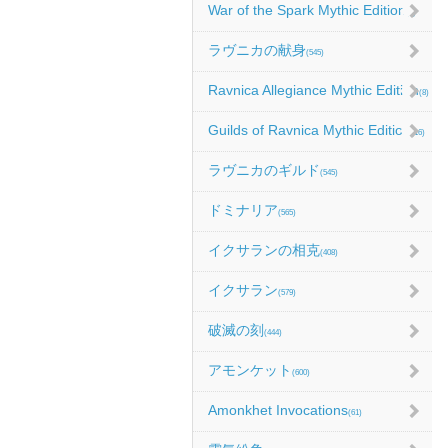
War of the Spark Mythic Edition
(9)
ラヴニカの献身
(545)
Ravnica Allegiance Mythic Edition
(8)
Guilds of Ravnica Mythic Edition
(16)
ラヴニカのギルド
(545)
ドミナリア
(565)
イクサランの相克
(408)
イクサラン
(579)
破滅の刻
(444)
アモンケット
(600)
Amonkhet Invocations
(61)