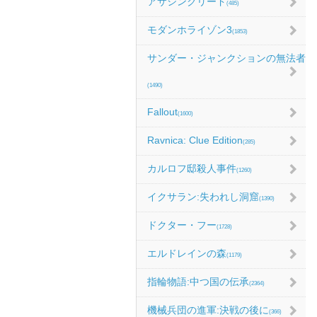
アサシンクリード
(485)
モダンホライゾン3
(1853)
サンダー・ジャンクションの無法者
(1490)
Fallout
(1600)
Ravnica: Clue Edition
(285)
カルロフ邸殺人事件
(1260)
イクサラン:失われし洞窟
(1390)
ドクター・フー
(1728)
エルドレインの森
(1179)
指輪物語:中つ国の伝承
(2364)
機械兵団の進軍:決戦の後に
(366)