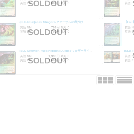
SOLDOUT
英語 EX
800円
残り 0
英語 E
(SLD-RG)Qasali Slingers/クァーサルの礫投げ
英語 NM
799円
残り 0
英語 N
SOLDOUT
英語 EX
700円
残り 0
英語 E
(SLD-MM)Mirri, Weatherlight Duelist/ウェザーライトの決闘者、ミリー
英語 NM
1,999円
残り 0
英語 N
SOLDOUT
英語 EX
1,600円
残り 0
英語 E