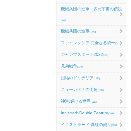
機械兵団の進軍 - 多元宇宙の伝説
(327)
機械兵団の進軍
(1279)
ファイレクシア:完全なる統一
(1067)
ジャンプスタート2022
(835)
兄弟戦争
(1349)
団結のドミナリア
(1130)
ニューカペナの街角
(1347)
神河:輝ける世界
(1267)
Innistrad: Double Feature
(1069)
イニストラード:真紅の契り
(1053)