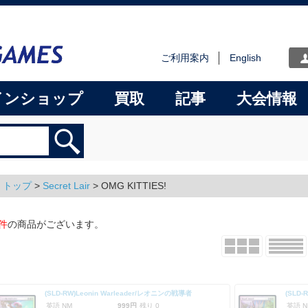
ご利用案内
English
インショップ
買取
記事
大会情報
トップ
>
Secret Lair
> OMG KITTIES!
件
の商品がございます。
(SLD-RW)Leonin Warleader/レオニンの戦導者
(SLD-
英語 NM
999円
残り 0
英語 N