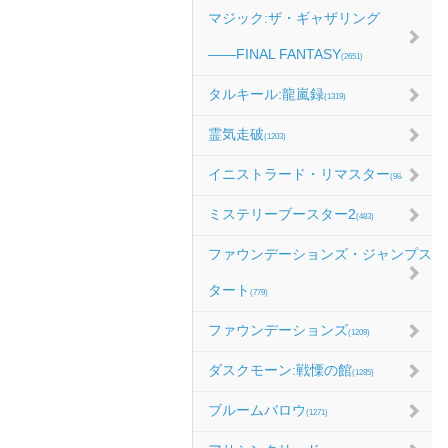
マジック:ザ・ギャザリング
――FINAL FANTASY
(2651)
タルキール:龍嵐録
(1319)
霊気走破
(1203)
イニストラード・リマスター
(984)
ミステリーブースター2
(483)
ファウンデーションズ・ジャンプス
タート
(779)
ファウンデーションズ
(1209)
ダスクモーン:戦慄の館
(1285)
ブルームバロウ
(1271)