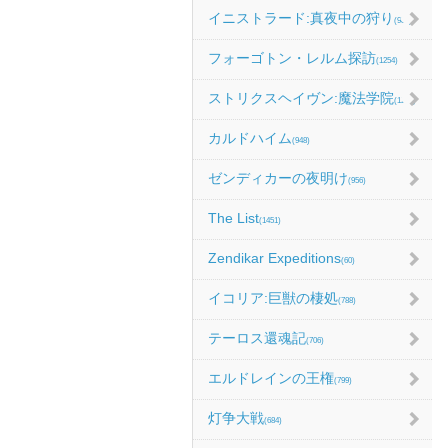
イニストラード:真夜中の狩り
(986)
フォーゴトン・レルム探訪
(1254)
ストリクスヘイヴン:魔法学院
(1214)
カルドハイム
(948)
ゼンディカーの夜明け
(956)
The List
(1451)
Zendikar Expeditions
(60)
イコリア:巨獣の棲処
(788)
テーロス還魂記
(706)
エルドレインの王権
(799)
灯争大戦
(684)