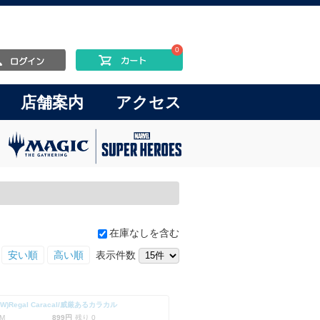
0
店舗案内
アクセス
在庫なしを含む
安い順
高い順
表示件数
RW)Regal Caracal/威厳あるカラカル
M
899円
残り 0