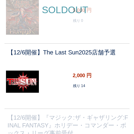
SOLDOUT
5,000
円
残り 0
【12/6開催】The Last Sun2025店舗予選
2,000
円
残り 14
【12/6開催】『マジック:ザ・ギャザリング:F
INAL FANTASY』ホリデー・コマンダー・ボ
ックス・リーグ事前受付