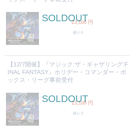
SOLDOUT
23,100
円
残り 0
【12/7開催】『マジック:ザ・ギャザリング:F
INAL FANTASY』ホリデー・コマンダー・ボ
ックス・リーグ事前受付
SOLDOUT
23,100
円
残り 0