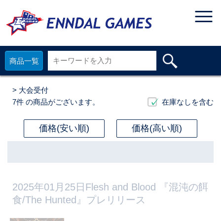
商品一覧
> 大会受付
7件
の商品がございます。
在庫なしを含む
価格(安い順)
価格(高い順)
2025年01月25日Flesh and Blood 『混沌の餌
食/The Hunted』プレリリース