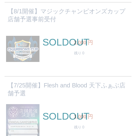
【8/1開催】マジックチャンピオンズカップ
店舗予選事前受付
SOLDOUT
2,000
円
残り 0
【7/25開催】Flesh and Blood 天下ふぁぶ店
舗予選
SOLDOUT
1,000
円
残り 0