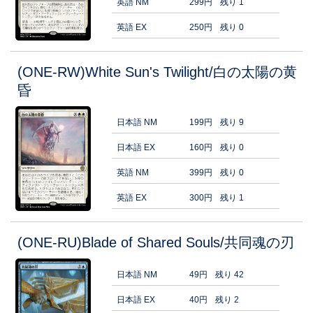
英語 NM
299円
残り 1
英語 EX
250円
残り 0
(ONE-RW)White Sun's Twilight/白の太陽の黄
昏
日本語 NM
199円
残り 9
日本語 EX
160円
残り 0
英語 NM
399円
残り 0
英語 EX
300円
残り 1
(ONE-RU)Blade of Shared Souls/共同魂の刃
日本語 NM
49円
残り 42
日本語 EX
40円
残り 2