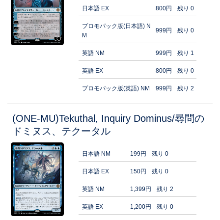
日本語 EX
800円
残り 0
プロモパック版(日本語) N
999円
残り 0
M
英語 NM
999円
残り 1
英語 EX
800円
残り 0
プロモパック版(英語) NM
999円
残り 2
(ONE-MU)Tekuthal, Inquiry Dominus/尋問の
ドミヌス、テクータル
日本語 NM
199円
残り 0
日本語 EX
150円
残り 0
英語 NM
1,399円
残り 2
英語 EX
1,200円
残り 0