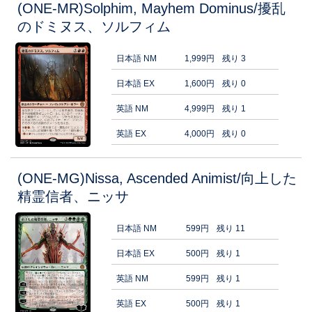
(ONE-MR)Solphim, Mayhem Dominus/擾乱
のドミヌス、ソルフィム
日本語 NM
1,999円
残り 3
日本語 EX
1,600円
残り 0
英語 NM
4,999円
残り 1
英語 EX
4,000円
残り 0
(ONE-MG)Nissa, Ascended Animist/向上した
精霊信者、ニッサ
日本語 NM
599円
残り 11
日本語 EX
500円
残り 1
英語 NM
599円
残り 1
英語 EX
500円
残り 1