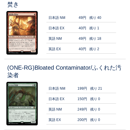
焚き
日本語 NM
49円
残り 40
日本語 EX
40円
残り 1
英語 NM
49円
残り 18
英語 EX
40円
残り 2
(ONE-RG)Bloated Contaminator/ふくれた汚
染者
日本語 NM
199円
残り 21
日本語 EX
150円
残り 0
英語 NM
249円
残り 0
英語 EX
200円
残り 0