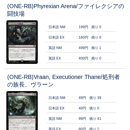
(ONE-RB)Phyrexian Arena/ファイレクシアの
闘技場
日本語 NM
199円
残り 0
日本語 EX
160円
残り 0
英語 NM
499円
残り 1
英語 EX
400円
残り 0
(ONE-RB)Vraan, Executioner Thane/処刑者
の族長、ヴラーン
日本語 NM
49円
残り 39
日本語 EX
40円
残り 0
英語 NM
99円
残り 41
英語 EX
80円
残り 2