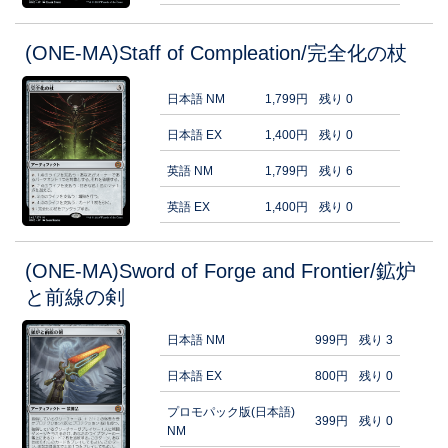
(ONE-MA)Staff of Compleation/完全化の杖
日本語 NM
1,799円
残り 0
日本語 EX
1,400円
残り 0
英語 NM
1,799円
残り 6
英語 EX
1,400円
残り 0
(ONE-MA)Sword of Forge and Frontier/鉱炉
と前線の剣
日本語 NM
999円
残り 3
日本語 EX
800円
残り 0
プロモパック版(日本語)
399円
残り 0
NM