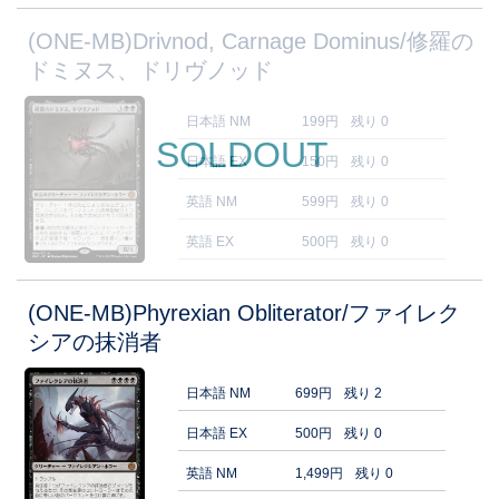
(ONE-MB)Drivnod, Carnage Dominus/修羅の
ドミヌス、ドリヴノッド
日本語 NM
199円
残り 0
SOLDOUT
日本語 EX
150円
残り 0
英語 NM
599円
残り 0
英語 EX
500円
残り 0
(ONE-MB)Phyrexian Obliterator/ファイレク
シアの抹消者
日本語 NM
699円
残り 2
日本語 EX
500円
残り 0
英語 NM
1,499円
残り 0