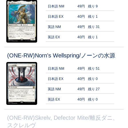
日本語 NM
49円
残り 9
日本語 EX
40円
残り 1
英語 NM
49円
残り 31
英語 EX
40円
残り 1
(ONE-RW)Norn's Wellspring/ノーンの水源
日本語 NM
49円
残り 51
日本語 EX
40円
残り 0
英語 NM
49円
残り 27
英語 EX
40円
残り 0
(ONE-RW)Skrelv, Defector Mite/離反ダニ、
スクレルヴ