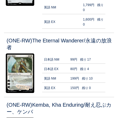
1,799円
残り
英語 NM
0
1,600円
残り
英語 EX
0
(ONE-RW)The Eternal Wanderer/永遠の放浪
者
日本語 NM
99円
残り 17
日本語 EX
80円
残り 4
英語 NM
199円
残り 10
英語 EX
150円
残り 0
(ONE-RW)Kemba, Kha Enduring/耐え忍ぶカ
ー、ケンバ