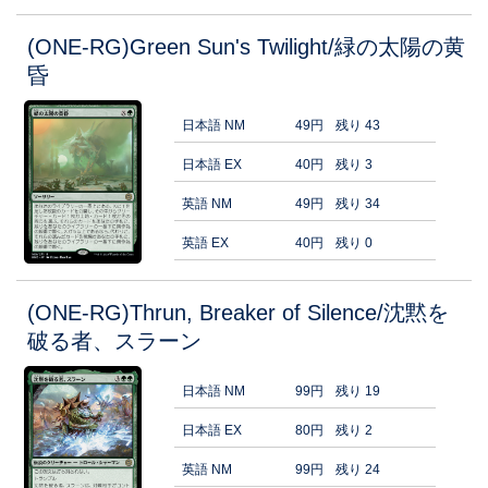
(ONE-RG)Green Sun's Twilight/緑の太陽の黄
昏
日本語 NM
49円
残り 43
日本語 EX
40円
残り 3
英語 NM
49円
残り 34
英語 EX
40円
残り 0
(ONE-RG)Thrun, Breaker of Silence/沈黙を
破る者、スラーン
日本語 NM
99円
残り 19
日本語 EX
80円
残り 2
英語 NM
99円
残り 24