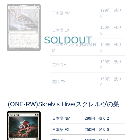
199円
残り
日本語 NM
0
150円
残り
日本語 EX
0
SOLDOUT
プロモパック版(日本語) N
199円
残り
M
0
199円
残り
英語 NM
0
150円
残り
英語 EX
0
(ONE-RW)Skrelv's Hive/スクレルヴの巣
日本語 NM
299円
残り 2
日本語 EX
250円
残り 0