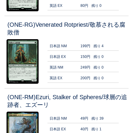
英語 EX
80円
残り 0
(ONE-RG)Venerated Rotpriest/敬慕される腐
敗僧
日本語 NM
199円
残り 4
日本語 EX
150円
残り 0
英語 NM
249円
残り 0
英語 EX
200円
残り 0
(ONE-RM)Ezuri, Stalker of Spheres/球層の追
跡者、エズーリ
日本語 NM
49円
残り 39
日本語 EX
40円
残り 1