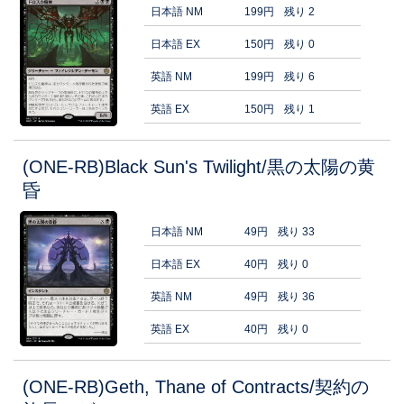
日本語 NM
199円
残り 2
日本語 EX
150円
残り 0
英語 NM
199円
残り 6
英語 EX
150円
残り 1
(ONE-RB)Black Sun's Twilight/黒の太陽の黄
昏
日本語 NM
49円
残り 33
日本語 EX
40円
残り 0
英語 NM
49円
残り 36
英語 EX
40円
残り 0
(ONE-RB)Geth, Thane of Contracts/契約の