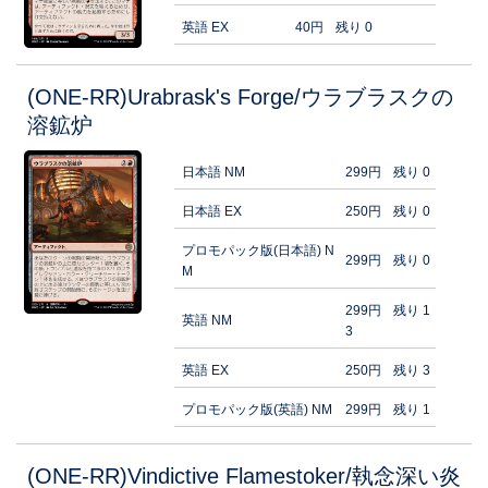
英語 EX
40円
残り 0
(ONE-RR)Urabrask's Forge/ウラブラスクの
溶鉱炉
日本語 NM
299円
残り 0
日本語 EX
250円
残り 0
プロモパック版(日本語) N
299円
残り 0
M
299円
残り 1
英語 NM
3
英語 EX
250円
残り 3
プロモパック版(英語) NM
299円
残り 1
(ONE-RR)Vindictive Flamestoker/執念深い炎