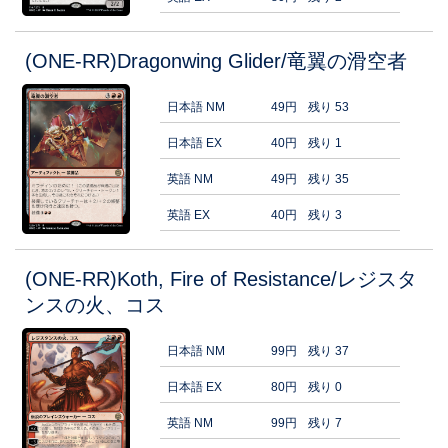
(ONE-RR)Dragonwing Glider/竜翼の滑空者
日本語 NM
49円
残り 53
日本語 EX
40円
残り 1
英語 NM
49円
残り 35
英語 EX
40円
残り 3
(ONE-RR)Koth, Fire of Resistance/レジスタ
ンスの火、コス
日本語 NM
99円
残り 37
日本語 EX
80円
残り 0
英語 NM
99円
残り 7