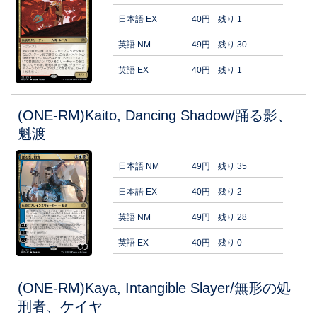
日本語 EX
40円
残り 1
英語 NM
49円
残り 30
英語 EX
40円
残り 1
(ONE-RM)Kaito, Dancing Shadow/踊る影、
魁渡
日本語 NM
49円
残り 35
日本語 EX
40円
残り 2
英語 NM
49円
残り 28
英語 EX
40円
残り 0
(ONE-RM)Kaya, Intangible Slayer/無形の処
刑者、ケイヤ