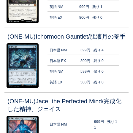
英語 NM
999円
残り 1
英語 EX
800円
残り 0
(ONE-MU)Ichormoon Gauntlet/胆液月の篭手
日本語 NM
399円
残り 4
日本語 EX
300円
残り 0
英語 NM
599円
残り 0
英語 EX
500円
残り 0
(ONE-MU)Jace, the Perfected Mind/完成化
した精神、ジェイス
999円
残り 1
日本語 NM
1