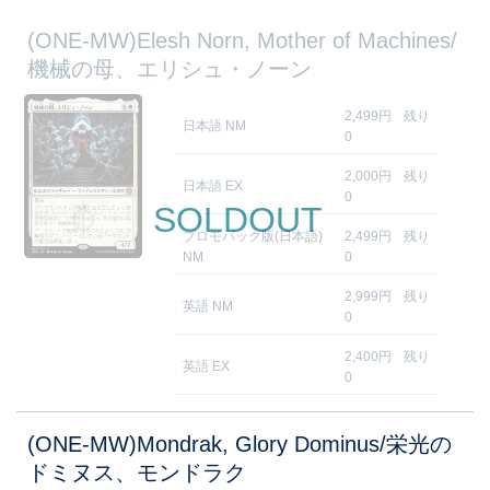
(ONE-MW)Elesh Norn, Mother of Machines/
機械の母、エリシュ・ノーン
2,499円
残り
日本語 NM
0
2,000円
残り
日本語 EX
0
SOLDOUT
プロモパック版(日本語)
2,499円
残り
NM
0
2,999円
残り
英語 NM
0
2,400円
残り
英語 EX
0
(ONE-MW)Mondrak, Glory Dominus/栄光の
ドミヌス、モンドラク