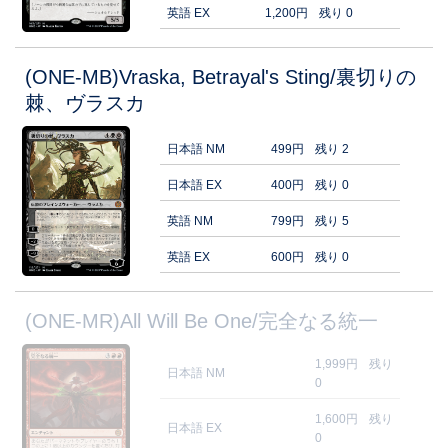
英語 EX
1,200円
残り 0
(ONE-MB)Vraska, Betrayal's Sting/裏切りの
棘、ヴラスカ
日本語 NM
499円
残り 2
日本語 EX
400円
残り 0
英語 NM
799円
残り 5
英語 EX
600円
残り 0
(ONE-MR)All Will Be One/完全なる統一
1,999円
残り
日本語 NM
0
1,600円
残り
日本語 EX
0