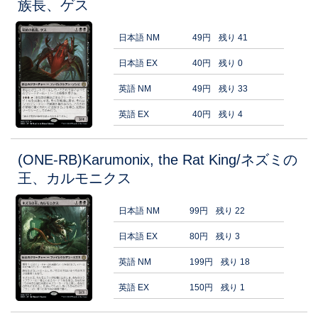
族長、ゲス
日本語 NM
49円
残り 41
日本語 EX
40円
残り 0
英語 NM
49円
残り 33
英語 EX
40円
残り 4
(ONE-RB)Karumonix, the Rat King/ネズミの
王、カルモニクス
日本語 NM
99円
残り 22
日本語 EX
80円
残り 3
英語 NM
199円
残り 18
英語 EX
150円
残り 1