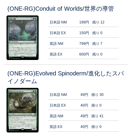
(ONE-RG)Conduit of Worlds/世界の導管
日本語 NM
199円
残り 12
日本語 EX
150円
残り 0
英語 NM
799円
残り 7
英語 EX
600円
残り 0
(ONE-RG)Evolved Spinoderm/進化したスパ
イノダーム
日本語 NM
49円
残り 30
日本語 EX
40円
残り 0
英語 NM
49円
残り 41
英語 EX
40円
残り 0