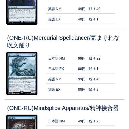
英語 NM
49円
残り 40
英語 EX
40円
残り 1
(ONE-RU)Mercurial Spelldancer/気まぐれな
呪文踊り
日本語 NM
99円
残り 22
日本語 EX
80円
残り 1
英語 NM
99円
残り 45
英語 EX
80円
残り 2
(ONE-RU)Mindsplice Apparatus/精神接合器
日本語 NM
49円
残り 23