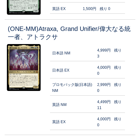
英語 EX
1,500円
残り 0
(ONE-MM)Atraxa, Grand Unifier/偉大なる統
一者、アトラクサ
4,999円
残り
日本語 NM
3
4,000円
残り
日本語 EX
0
プロモパック版(日本語)
2,999円
残り
NM
0
4,499円
残り
英語 NM
11
4,000円
残り
英語 EX
0