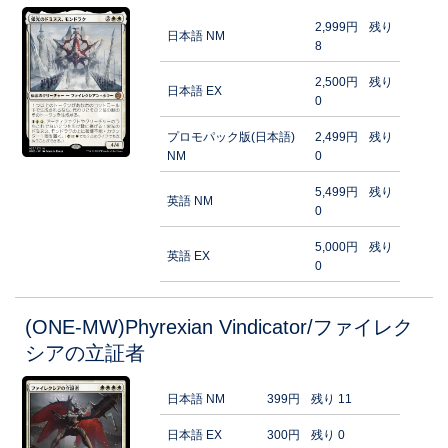
2,999円
残り
日本語 NM
8
2,500円
残り
日本語 EX
0
プロモパック版(日本語)
2,499円
残り
NM
0
5,499円
残り
英語 NM
0
5,000円
残り
英語 EX
0
(ONE-MW)Phyrexian Vindicator/ファイレク
シアの立証者
日本語 NM
399円
残り 11
日本語 EX
300円
残り 0