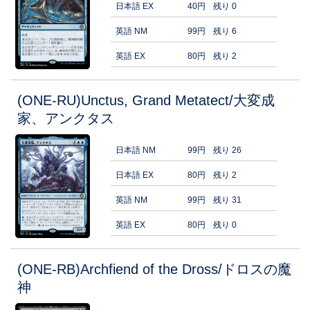
日本語 EX
40円
残り 0
英語 NM
99円
残り 6
英語 EX
80円
残り 2
(ONE-RU)Unctus, Grand Metatect/大変成
家、アンクタス
日本語 NM
99円
残り 26
日本語 EX
80円
残り 2
英語 NM
99円
残り 31
英語 EX
80円
残り 0
(ONE-RB)Archfiend of the Dross/ドロスの魔
神