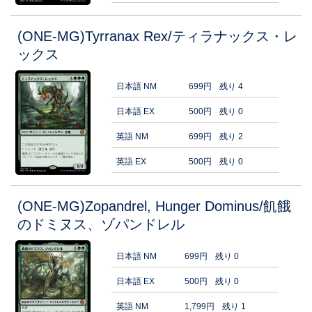
(ONE-MG)Tyrranax Rex/ティラナックス・レ
ックス
日本語 NM
699円
残り 4
日本語 EX
500円
残り 0
英語 NM
699円
残り 2
英語 EX
500円
残り 0
(ONE-MG)Zopandrel, Hunger Dominus/飢餓
のドミヌス、ゾパンドレル
日本語 NM
699円
残り 0
日本語 EX
500円
残り 0
英語 NM
1,799円
残り 1