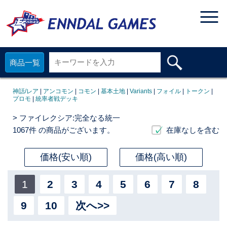
商品一覧
神話/レア
|
アンコモン
|
コモン
|
基本土地
|
Variants
|
フォイル
|
トークン
|
プロモ
|
統率者戦デッキ
> ファイレクシア:完全なる統一
1067件
の商品がございます。
在庫なしを含む
価格(安い順)
価格(高い順)
1
2
3
4
5
6
7
8
9
10
次へ>>