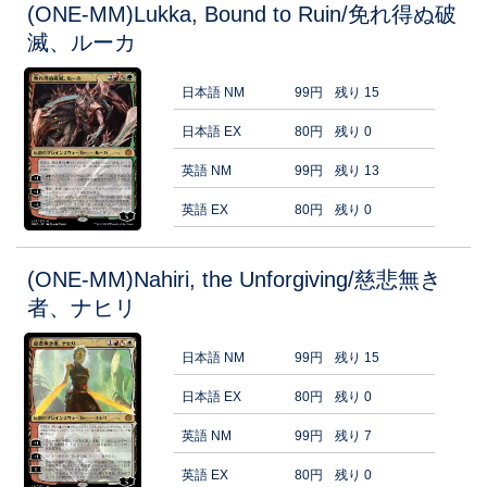
(ONE-MM)Lukka, Bound to Ruin/免れ得ぬ破
滅、ルーカ
日本語 NM
99円
残り 15
日本語 EX
80円
残り 0
英語 NM
99円
残り 13
英語 EX
80円
残り 0
(ONE-MM)Nahiri, the Unforgiving/慈悲無き
者、ナヒリ
日本語 NM
99円
残り 15
日本語 EX
80円
残り 0
英語 NM
99円
残り 7
英語 EX
80円
残り 0