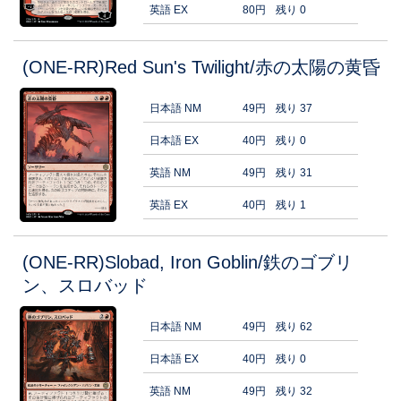
英語 EX
80円
残り 0
(ONE-RR)Red Sun's Twilight/赤の太陽の黄昏
日本語 NM
49円
残り 37
日本語 EX
40円
残り 0
英語 NM
49円
残り 31
英語 EX
40円
残り 1
(ONE-RR)Slobad, Iron Goblin/鉄のゴブリ
ン、スロバッド
日本語 NM
49円
残り 62
日本語 EX
40円
残り 0
英語 NM
49円
残り 32