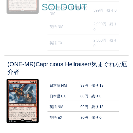
SOLDOUT
プロモパック版(日本語)
599円
残り 0
NM
2,999円
残り
英語 NM
0
2,500円
残り
英語 EX
0
(ONE-MR)Capricious Hellraiser/気まぐれな厄
介者
日本語 NM
99円
残り 19
日本語 EX
80円
残り 0
英語 NM
99円
残り 18
英語 EX
80円
残り 0