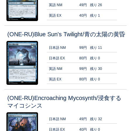
英語 NM
49円
残り 26
英語 EX
40円
残り 1
(ONE-RU)Blue Sun's Twilight/青の太陽の黄昏
日本語 NM
99円
残り 11
日本語 EX
80円
残り 0
英語 NM
99円
残り 30
英語 EX
80円
残り 0
(ONE-RU)Encroaching Mycosynth/浸食する
マイコシンス
日本語 NM
49円
残り 32
日本語 EX
40円
残り 0