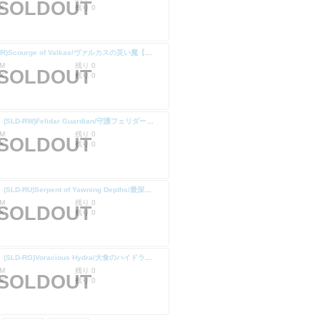
SOLDOUT
X
残り 0
(SLD-MR)Scourge of Valkas/ヴァルカスの災い魔【No.1490】
M
残り 0
SOLDOUT
X
残り 0
【Foil】(SLD-RW)Felidar Guardian/守護フェリダー【No.1487】
M
残り 0
SOLDOUT
X
残り 0
【Foil】(SLD-RU)Serpent of Yawning Depths/最深淵の海蛇【No.1489】
M
残り 0
SOLDOUT
X
残り 0
【Foil】(SLD-RG)Voracious Hydra/大食のハイドラ【No.1491】
M
残り 0
SOLDOUT
X
残り 0