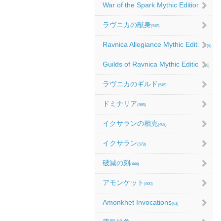
War of the Spark Mythic Edition
(9)
ラヴニカの献身
(545)
Ravnica Allegiance Mythic Edition
(8)
Guilds of Ravnica Mythic Edition
(16)
ラヴニカのギルド
(545)
ドミナリア
(565)
イクサランの相克
(408)
イクサラン
(579)
破滅の刻
(444)
アモンケット
(600)
Amonkhet Invocations
(61)