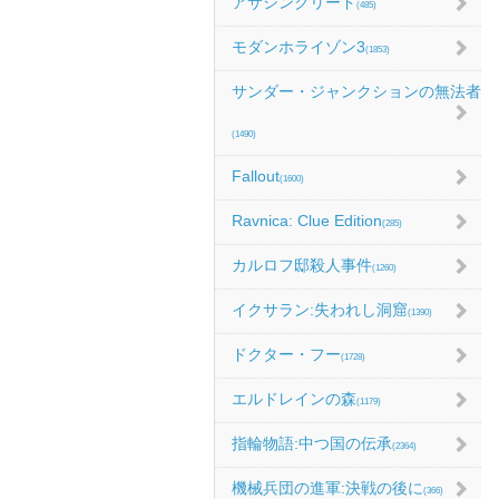
アサシンクリード
(485)
モダンホライゾン3
(1853)
サンダー・ジャンクションの無法者
(1490)
Fallout
(1600)
Ravnica: Clue Edition
(285)
カルロフ邸殺人事件
(1260)
イクサラン:失われし洞窟
(1390)
ドクター・フー
(1728)
エルドレインの森
(1179)
指輪物語:中つ国の伝承
(2364)
機械兵団の進軍:決戦の後に
(366)