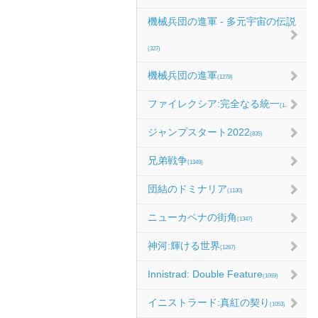
機械兵団の進軍 - 多元宇宙の伝説
(327)
機械兵団の進軍
(1279)
ファイレクシア:完全なる統一
(1067)
ジャンプスタート2022
(835)
兄弟戦争
(1349)
団結のドミナリア
(1130)
ニューカペナの街角
(1347)
神河:輝ける世界
(1267)
Innistrad: Double Feature
(1069)
イニストラード:真紅の契り
(1053)