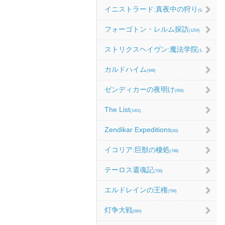
イニストラード:真夜中の狩り
(986)
フォーゴトン・レルム探訪
(1254)
ストリクスヘイヴン:魔法学院
(1214)
カルドハイム
(948)
ゼンディカーの夜明け
(956)
The List
(1451)
Zendikar Expeditions
(60)
イコリア:巨獣の棲処
(788)
テーロス還魂記
(706)
エルドレインの王権
(799)
灯争大戦
(684)