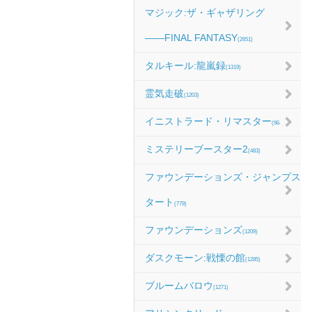
マジック:ザ・ギャザリング
――FINAL FANTASY
(2651)
タルキール:龍嵐録
(1319)
霊気走破
(1203)
イニストラード・リマスター
(984)
ミステリーブースター2
(483)
ファウンデーションズ・ジャンプス
タート
(779)
ファウンデーションズ
(1209)
ダスクモーン:戦慄の館
(1285)
ブルームバロウ
(1271)