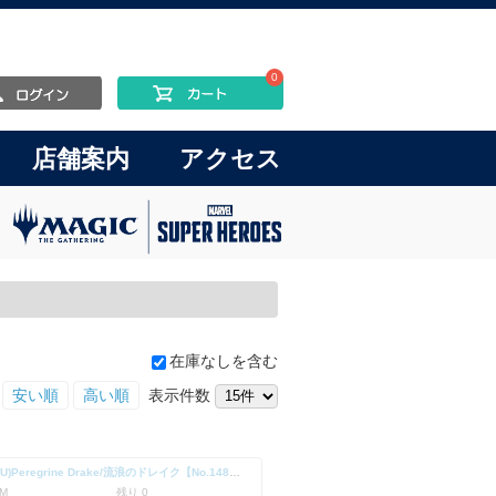
0
店舗案内
アクセス
在庫なしを含む
安い順
高い順
表示件数
(SLD-RU)Peregrine Drake/流浪のドレイク【No.1488】
M
残り 0