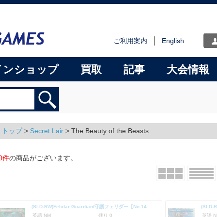
ご利用案内
English
インショップ
買取
記事
大会情報
トップ
>
Secret Lair
> The Beauty of the Beasts
0件
の商品がございます。
(SLD-RW)Felidar Guardian/守護フェリダー【No.1487】
英語 NM
残り 0
英語 N