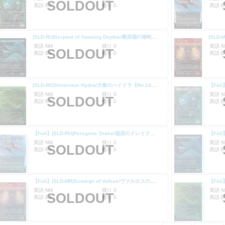
SOLDOUT
英語 EX
残り 0
英語 E
(SLD-RU)Serpent of Yawning Depths/最深淵の海蛇【No.1489】
英語 NM
残り 0
英語 N
SOLDOUT
英語 EX
残り 0
英語 E
(SLD-RG)Voracious Hydra/大食のハイドラ【No.1491】
英語 NM
残り 0
英語 N
SOLDOUT
英語 EX
残り 0
英語 E
【Foil】(SLD-RU)Peregrine Drake/流浪のドレイク【No.1488】
英語 NM
残り 0
英語 N
SOLDOUT
英語 EX
残り 0
英語 E
【Foil】(SLD-MR)Scourge of Valkas/ヴァルカスの災い魔【No.1490】
英語 NM
残り 0
英語 N
SOLDOUT
英語 EX
残り 0
英語 E