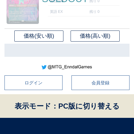
英語 NM
残り 0
英語 EX
残り 0
価格(安い順)
価格(高い順)
ログイン
会員登録
表示モード：PC版に切り替える