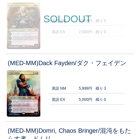
SOLDOUT
英語 NM
2,999円
残り 0
英語 EX
2,000円
残り 0
(MED-MM)Dack Fayden/ダク・フェイデン
英語 NM
5,999円
残り 3
英語 EX
5,000円
残り 0
(MED-MM)Domri, Chaos Bringer/混沌をもた
らす者、ドムリ