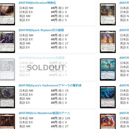
(MAT-RW)Deification/神格化
(MAT-
日本語 NM
49円
残り 87
日本語
日本語 EX
40円
残り 0
日本語
英語 NM
49円
残り 19
英語 N
英語 EX
40円
残り 0
英語 E
(MAT-RW)Spark Rupture/灯の破裂
日本語 NM
49円
残り 87
日本語
日本語 EX
40円
残り 0
日本語
英語 NM
49円
残り 17
英語 N
英語 EX
40円
残り 0
英語 E
(MAT-RU)Training Grounds/訓練場
(MAT-
日本語 NM
199円
残り 0
日本語
SOLDOUT
日本語 EX
150円
残り 0
日本語
英語 NM
799円
残り 0
英語 N
英語 EX
600円
残り 0
英語 E
(MAT-RB)Ayara's Oathsworn/アヤーラの誓約者
(MAT-
日本語 NM
49円
残り 15
日本語
日本語 EX
40円
残り 0
日本語
英語 NM
49円
残り 5
英語 N
英語 EX
40円
残り 0
英語 E
(MAT-RR)Arni Metalbrow/鉄頭のアーニ
(MAT-
日本語 NM
49円
残り 126
日本語
日本語 EX
40円
残り 0
日本語
英語 NM
49円
残り 27
英語 N