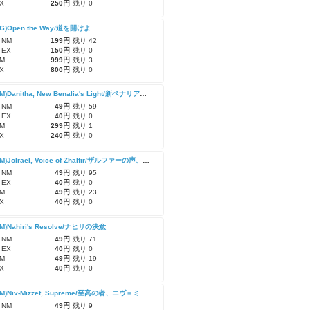
X
250円
残り 0
RG)Open the Way/道を開けよ
 NM
199円
残り 42
 EX
150円
残り 0
M
999円
残り 3
X
800円
残り 0
(MAT-RM)Danitha, New Benalia's Light/新ベナリアの光、ダニサ
 NM
49円
残り 59
 EX
40円
残り 0
M
299円
残り 1
X
240円
残り 0
(MAT-RM)Jolrael, Voice of Zhalfir/ザルファーの声、ジョルレイル
 NM
49円
残り 95
 EX
40円
残り 0
M
49円
残り 23
X
40円
残り 0
RM)Nahiri's Resolve/ナヒリの決意
 NM
49円
残り 71
 EX
40円
残り 0
M
49円
残り 19
X
40円
残り 0
(MAT-RM)Niv-Mizzet, Supreme/至高の者、ニヴ＝ミゼット
 NM
49円
残り 9