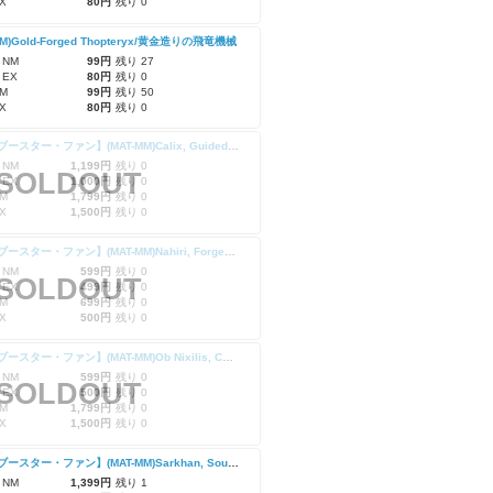
X
80円
残り 0
UM)Gold-Forged Thopteryx/黄金造りの飛竜機械
 NM
99円
残り 27
 EX
80円
残り 0
M
99円
残り 50
X
80円
残り 0
【次元ブースター・ファン】(MAT-MM)Calix, Guided by Fate/運命に導かれし者、ケイリクス
 NM
1,199円
残り 0
SOLDOUT
 EX
1,000円
残り 0
M
1,799円
残り 0
X
1,500円
残り 0
【次元ブースター・ファン】(MAT-MM)Nahiri, Forged in Fury/激情で錬磨された者、ナヒリ
 NM
599円
残り 0
SOLDOUT
 EX
499円
残り 0
M
699円
残り 0
X
500円
残り 0
【次元ブースター・ファン】(MAT-MM)Ob Nixilis, Captive Kingpin/囚われの黒幕、オブ・ニクシリス
 NM
599円
残り 0
SOLDOUT
 EX
500円
残り 0
M
1,799円
残り 0
X
1,500円
残り 0
【次元ブースター・ファン】(MAT-MM)Sarkhan, Soul Aflame/燃える魂、サルカン
 NM
1,399円
残り 1