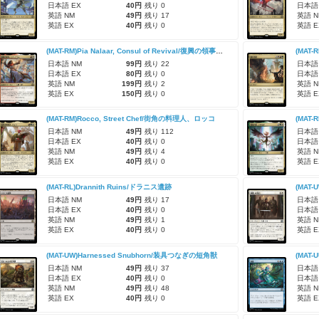
日本語 EX
40円
残り 0
日本語
英語 NM
49円
残り 17
英語 N
英語 EX
40円
残り 0
英語 E
(MAT-RM)Pia Nalaar, Consul of Revival/復興の領事、ピア・ナラー
(MAT-
日本語 NM
99円
残り 22
日本語
日本語 EX
80円
残り 0
日本語
英語 NM
199円
残り 2
英語 N
英語 EX
150円
残り 0
英語 E
(MAT-RM)Rocco, Street Chef/街角の料理人、ロッコ
日本語 NM
49円
残り 112
日本語
日本語 EX
40円
残り 0
日本語
英語 NM
49円
残り 4
英語 N
英語 EX
40円
残り 0
英語 E
(MAT-RL)Drannith Ruins/ドラニス遺跡
(MAT-
日本語 NM
49円
残り 17
日本語
日本語 EX
40円
残り 0
日本語
英語 NM
49円
残り 1
英語 N
英語 EX
40円
残り 0
英語 E
(MAT-UW)Harnessed Snubhorn/装具つなぎの短角獣
(MAT-U
日本語 NM
49円
残り 37
日本語
日本語 EX
40円
残り 0
日本語
英語 NM
49円
残り 48
英語 N
英語 EX
40円
残り 0
英語 E