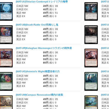
(MAT-UU)Tolarian Contempt/トレイリアの侮辱
(MAT-
日本語 NM
49円
残り 39
日本語
日本語 EX
40円
残り 0
日本語
英語 NM
49円
残り 51
英語 N
英語 EX
40円
残り 0
英語 E
(MAT-UB)Death-Rattle Oni/死鳴らし鬼
(MAT-
日本語 NM
49円
残り 39
日本語
日本語 EX
40円
残り 0
日本語
英語 NM
49円
残り 53
英語 N
英語 EX
40円
残り 0
英語 E
(MAT-UR)Kolaghan Warmonger/コラガンの戦争屋
(MAT-
日本語 NM
99円
残り 36
日本語
日本語 EX
80円
残り 0
日本語
英語 NM
99円
残り 50
英語 N
英語 EX
80円
残り 0
英語 E
(MAT-UG)Animist's Might/精霊信者の力
(MAT-
日本語 NM
49円
残り 38
日本語
日本語 EX
40円
残り 0
日本語
英語 NM
49円
残り 56
英語 N
英語 EX
40円
残り 0
英語 E
(MAT-UM)Campus Renovation/構内の改装
(MAT-
日本語 NM
49円
残り 35
日本語
日本語 EX
40円
残り 0
日本語
英語 NM
49円
残り 52
英語 N