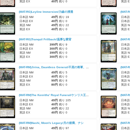
英語 EX
40円
残り 0
英語 E
(MAT-RG)Leyline Immersion/力線の浸透
(MAT-
日本語 NM
49円
残り 19
日本語
日本語 EX
40円
残り 0
日本語
英語 NM
49円
残り 22
英語 N
英語 EX
40円
残り 0
英語 E
(MAT-RG)Tranquil Frillback/温厚な襞背
日本語 NM
399円
残り 9
日本語
日本語 EX
300円
残り 0
日本語
英語 NM
399円
残り 0
英語 N
英語 EX
300円
残り 0
英語 E
(MAT-RM)Jirina, Dauntless General/不屈の将軍、ジリーナ
日本語 NM
49円
残り 5
日本語
日本語 EX
40円
残り 0
日本語
英語 NM
99円
残り 8
英語 N
英語 EX
80円
残り 0
英語 E
(MAT-RM)The Kenriths' Royal Funeral/ケンリス王家の葬送
(MAT-
日本語 NM
49円
残り 105
日本語
日本語 EX
40円
残り 0
日本語
英語 NM
49円
残り 22
英語 N
英語 EX
40円
残り 0
英語 E
(MAT-RM)Nashi, Moon's Legacy/月の後裔、ナシ
日本語 NM
49円
残り 97
日本語