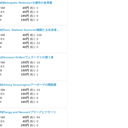
RW)Metropolis Reformer/大都市の改革家
 NM
49円
残り 3
 EX
40円
残り 0
M
199円
残り 6
X
150円
残り 0
(MAT-RW)Tazri, Stalwart Survivor/確固たる生存者、タズリ
 NM
49円
残り 109
 EX
40円
残り 0
M
49円
残り 22
X
40円
残り 0
RU)Vesuvan Drifter/ヴェズーヴァの漂う者
 NM
199円
残り 14
 EX
150円
残り 0
M
199円
残り 4
X
150円
残り 1
RB)Urborg Scavengers/アーボーグの掃除屋
 NM
199円
残り 24
 EX
150円
残り 0
M
199円
残り 8
X
160円
残り 0
RR)Plargg and Nassari/プラーグとナサーリ
 NM
49円
残り 94
 EX
40円
残り 0
M
299円
残り 0