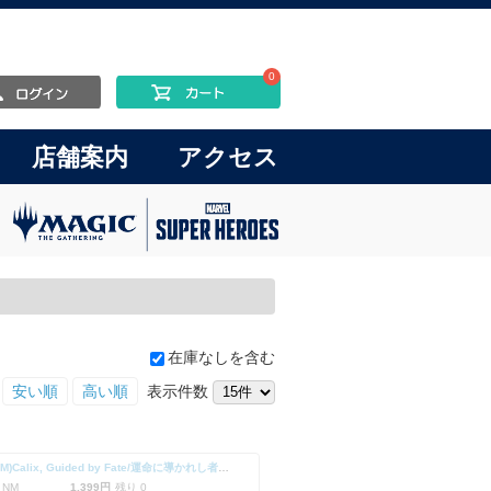
0
店舗案内
アクセス
在庫なしを含む
安い順
高い順
表示件数
(MAT-MM)Calix, Guided by Fate/運命に導かれし者、ケイリクス
 NM
1,399円
残り 0