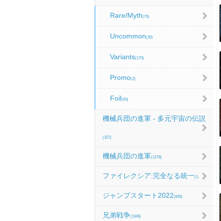
Rare/Myth
(70)
Uncommon
(30)
Variants
(170)
Promo
(2)
Foil
(93)
機械兵団の進軍 - 多元宇宙の伝説
(327)
機械兵団の進軍
(1279)
ファイレクシア:完全なる統一
(1067)
ジャンプスタート2022
(835)
兄弟戦争
(1349)