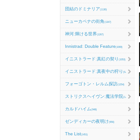
団結のドミナリア
(1130)
ニューカペナの街角
(1347)
神河:輝ける世界
(1267)
Innistrad: Double Feature
(1069)
イニストラード:真紅の契り
(1053)
イニストラード:真夜中の狩り
(986)
フォーゴトン・レルム探訪
(1254)
ストリクスヘイヴン:魔法学院
(1214)
カルドハイム
(948)
ゼンディカーの夜明け
(956)
The List
(1451)