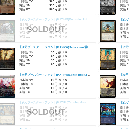
日本語 EX
500円
残り 0
日本語
英語 NM
599円
残り 1
英語 N
英語 EX
500円
残り 0
英語 E
【次元ブースター・ファン】(MAT-MM)Tyvar the Bellicose/敵意に満ちた者、タイヴァー
日本語 NM
499円
残り 0
日本語
SOLDOUT
日本語 EX
400円
残り 0
日本語
英語 NM
999円
残り 0
英語 N
英語 EX
800円
残り 0
英語 E
【次元ブースター・ファン】(MAT-RW)Deification/神格化
日本語 NM
99円
残り 6
日本語
日本語 EX
80円
残り 0
日本語
英語 NM
99円
残り 1
英語 N
英語 EX
80円
残り 0
英語 E
【次元ブースター・ファン】(MAT-RW)Spark Rupture/灯の破裂
日本語 NM
99円
残り 5
日本語
日本語 EX
80円
残り 0
日本語
英語 NM
99円
残り 4
英語 N
英語 EX
80円
残り 0
英語 E
【次元ブースター・ファン】(MAT-RU)Training Grounds/訓練場
日本語 NM
499円
残り 0
日本語
SOLDOUT
日本語 EX
400円
残り 0
日本語
英語 NM
399円
残り 0
英語 N
英語 EX
300円
残り 0
英語 E