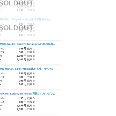
SOLDOUT
 EX
1,200円
残り 0
M
1,499円
残り 0
X
1,200円
残り 0
(MAT-MM)Nahiri, Forged in Fury/激情で錬磨された者、ナヒリ
 NM
199円
残り 0
SOLDOUT
 EX
150円
残り 0
M
699円
残り 0
X
500円
残り 0
(MAT-MM)Ob Nixilis, Captive Kingpin/囚われの黒幕、オブ・ニクシリス
 NM
599円
残り 1
 EX
500円
残り 0
M
2,999円
残り 0
X
2,400円
残り 0
MM)Sarkhan, Soul Aflame/燃える魂、サルカン
 NM
399円
残り 6
 EX
300円
残り 0
M
799円
残り 0
X
600円
残り 0
(MAT-MA)Karn, Legacy Reforged/再鍛されたレガシー、カーン
 NM
499円
残り 3
 EX
400円
残り 0
M
1,199円
残り 0
X
1,000円
残り 0