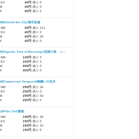
 EX
40円
残り 0
M
49円
残り 0
X
40円
残り 0
RM)Rebuild the City/都市改修
 NM
49円
残り 121
 EX
40円
残り 0
M
49円
残り 26
X
40円
残り 0
(MAT-RM)Sigarda, Font of Blessings/祝福の泉、シガルダ
 NM
149円
残り 5
 EX
100円
残り 0
M
399円
残り 0
X
300円
残り 0
UW)Coppercoat Vanguard/銅纏いの先兵
 NM
299円
残り 34
 EX
250円
残り 0
M
299円
残り 54
X
250円
残り 0
U)Filter Out/濾過
 NM
199円
残り 38
 EX
150円
残り 0
M
199円
残り 54
X
150円
残り 0