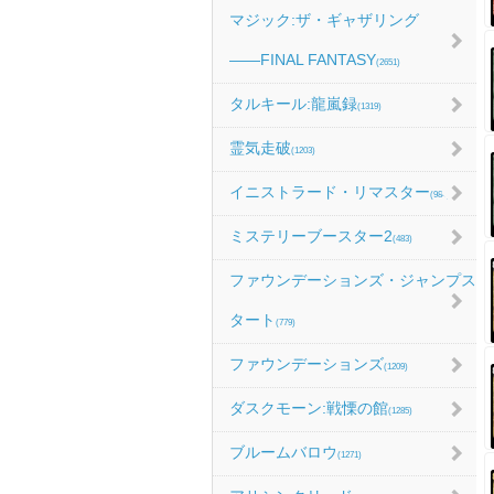
マジック:ザ・ギャザリング
――FINAL FANTASY
(2651)
タルキール:龍嵐録
(1319)
霊気走破
(1203)
イニストラード・リマスター
(984)
ミステリーブースター2
(483)
ファウンデーションズ・ジャンプス
タート
(779)
ファウンデーションズ
(1209)
ダスクモーン:戦慄の館
(1285)
ブルームバロウ
(1271)