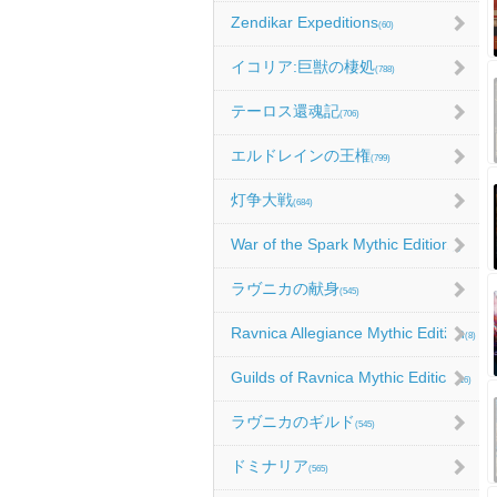
Zendikar Expeditions
(60)
イコリア:巨獣の棲処
(788)
テーロス還魂記
(706)
エルドレインの王権
(799)
灯争大戦
(684)
War of the Spark Mythic Edition
(9)
ラヴニカの献身
(545)
Ravnica Allegiance Mythic Edition
(8)
Guilds of Ravnica Mythic Edition
(16)
ラヴニカのギルド
(545)
ドミナリア
(565)