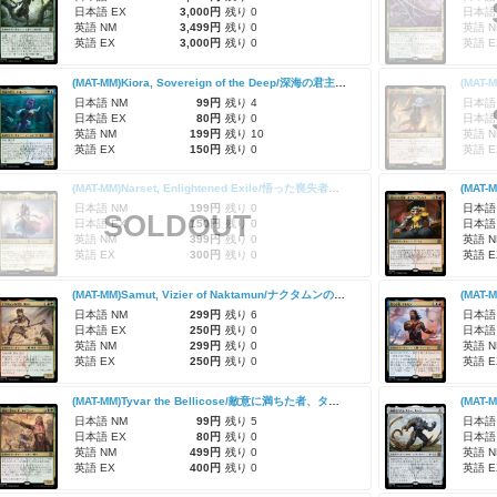
日本語 EX
3,000円
残り 0
日本語
英語 NM
3,499円
残り 0
英語 N
英語 EX
3,000円
残り 0
英語 E
(MAT-MM)Kiora, Sovereign of the Deep/深海の君主、キオーラ
日本語 NM
99円
残り 4
日本語
日本語 EX
80円
残り 0
日本語
英語 NM
199円
残り 10
英語 N
英語 EX
150円
残り 0
英語 E
(MAT-MM)Narset, Enlightened Exile/悟った喪失者、ナーセット
日本語 NM
199円
残り 0
日本語
SOLDOUT
日本語 EX
150円
残り 0
日本語
英語 NM
399円
残り 0
英語 N
英語 EX
300円
残り 0
英語 E
(MAT-MM)Samut, Vizier of Naktamun/ナクタムンの侍臣、サムト
(MAT-
日本語 NM
299円
残り 6
日本語
日本語 EX
250円
残り 0
日本語
英語 NM
299円
残り 0
英語 N
英語 EX
250円
残り 0
英語 E
(MAT-MM)Tyvar the Bellicose/敵意に満ちた者、タイヴァー
日本語 NM
99円
残り 5
日本語
日本語 EX
80円
残り 0
日本語
英語 NM
499円
残り 0
英語 N
英語 EX
400円
残り 0
英語 E