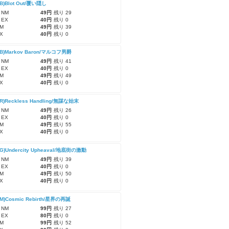
UB)Blot Out/覆い隠し
 NM
49円
残り 29
 EX
40円
残り 0
M
49円
残り 39
X
40円
残り 0
UB)Markov Baron/マルコフ男爵
 NM
49円
残り 41
 EX
40円
残り 0
M
49円
残り 49
X
40円
残り 0
UR)Reckless Handling/無謀な始末
 NM
49円
残り 26
 EX
40円
残り 0
M
49円
残り 55
X
40円
残り 0
UG)Undercity Upheaval/地底街の激動
 NM
49円
残り 39
 EX
40円
残り 0
M
49円
残り 50
X
40円
残り 0
UM)Cosmic Rebirth/星界の再誕
 NM
99円
残り 27
 EX
80円
残り 0
M
99円
残り 52