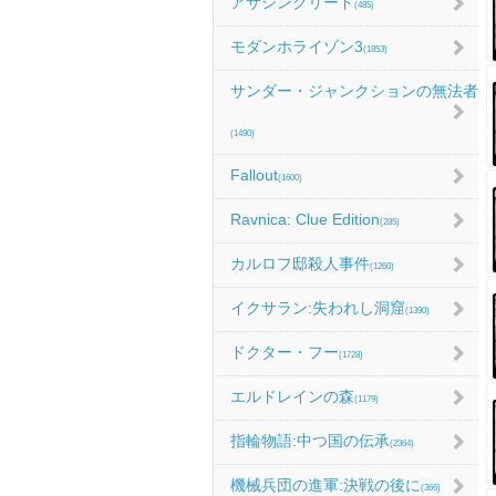
アサシンクリード
(485)
モダンホライゾン3
(1853)
サンダー・ジャンクションの無法者
(1490)
Fallout
(1600)
Ravnica: Clue Edition
(285)
カルロフ邸殺人事件
(1260)
イクサラン:失われし洞窟
(1390)
ドクター・フー
(1728)
エルドレインの森
(1179)
指輪物語:中つ国の伝承
(2364)
機械兵団の進軍:決戦の後に
(366)