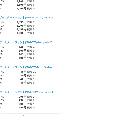
 EX
1,200円
残り 0
M
1,199円
残り 0
X
1,000円
残り 0
【次元ブースター・ファン】(MAT-MA)Karn, Legacy Reforged/再鍛されたレガシー、カーン
 NM
1,399円
残り 2
 EX
1,200円
残り 0
M
1,499円
残り 0
X
1,200円
残り 0
【次元ブースター・ファン】(MAT-RW)Metropolis Reformer/大都市の改革家
 NM
149円
残り 4
 EX
100円
残り 0
M
149円
残り 0
X
100円
残り 0
【次元ブースター・ファン】(MAT-RW)Tazri, Stalwart Survivor/確固たる生存者、タズリ
 NM
49円
残り 10
 EX
40円
残り 0
M
49円
残り 1
X
40円
残り 0
【次元ブースター・ファン】(MAT-RU)Vesuvan Drifter/ヴェズーヴァの漂う者
 NM
299円
残り 2
 EX
250円
残り 0
M
299円
残り 1
X
250円
残り 0