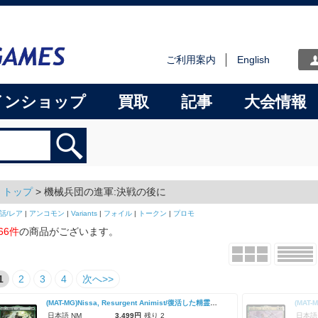
ご利用案内
English
インショップ
買取
記事
大会情報
トップ
> 機械兵団の進軍:決戦の後に
話/レア
|
アンコモン
|
Variants
|
フォイル
|
トークン
|
プロモ
66件
の商品がございます。
1
2
3
4
次へ>>
(MAT-MG)Nissa, Resurgent Animist/復活した精霊信者、ニッサ
日本語 NM
3,499円
残り 2
日本語