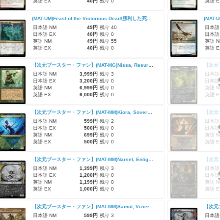
英語 EX
40円
残り 0
英語 E
(MAT-UM)Feast of the Victorious Dead/勝利した死者の饗宴
(MAT-
日本語 NM
49円
残り 40
日本語
日本語 EX
40円
残り 0
日本語
英語 NM
49円
残り 55
英語 N
英語 EX
40円
残り 0
英語 E
【次元ブースター・ファン】(MAT-MG)Nissa, Resurgent Animist/復活した精霊信者、ニッサ
日本語 NM
3,999円
残り 3
日本語
日本語 EX
3,200円
残り 0
日本語
英語 NM
6,999円
残り 0
英語 N
英語 EX
6,000円
残り 0
英語 E
【次元ブースター・ファン】(MAT-MM)Kiora, Sovereign of the Deep/深海の君主、キオーラ
日本語 NM
599円
残り 2
日本語
日本語 EX
500円
残り 0
日本語
英語 NM
699円
残り 0
英語 N
英語 EX
500円
残り 0
英語 E
【次元ブースター・ファン】(MAT-MM)Narset, Enlightened Exile/悟った喪失者、ナーセット
日本語 NM
1,399円
残り 3
日本語
日本語 EX
1,200円
残り 0
日本語
英語 NM
1,199円
残り 0
英語 N
英語 EX
1,000円
残り 0
英語 E
【次元ブースター・ファン】(MAT-MM)Samut, Vizier of Naktamun/ナクタムンの侍臣、サムト
日本語 NM
599円
残り 3
日本語