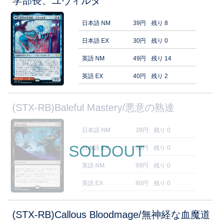
学部長、ユヴィルダ
日本語 NM
39円
残り 8
日本語 EX
30円
残り 0
英語 NM
49円
残り 14
英語 EX
40円
残り 2
(STX-RB)Baleful Mastery/悪意の熟達
日本語 NM
39円
残り 0
SOLDOUT
日本語 EX
30円
残り 0
英語 NM
99円
残り 0
英語 EX
80円
残り 0
(STX-RB)Callous Bloodmage/無神経な血魔道