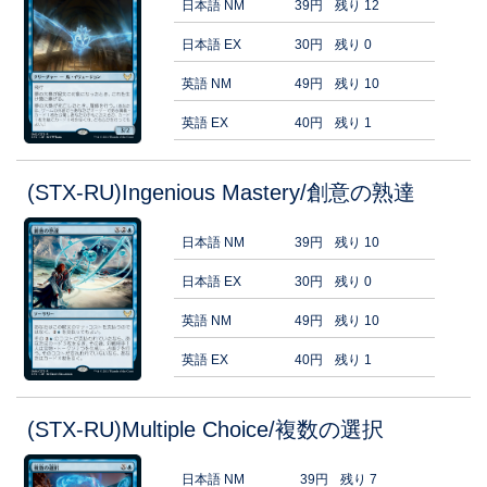
日本語 NM
39円
残り 12
日本語 EX
30円
残り 0
英語 NM
49円
残り 10
英語 EX
40円
残り 1
(STX-RU)Ingenious Mastery/創意の熟達
日本語 NM
39円
残り 10
日本語 EX
30円
残り 0
英語 NM
49円
残り 10
英語 EX
40円
残り 1
(STX-RU)Multiple Choice/複数の選択
日本語 NM
39円
残り 7