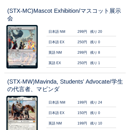
(STX-MC)Mascot Exhibition/マスコット展示
会
日本語 NM
299円
残り 20
日本語 EX
250円
残り 0
英語 NM
299円
残り 8
英語 EX
250円
残り 1
(STX-MW)Mavinda, Students' Advocate/学生
の代言者、マビンダ
日本語 NM
199円
残り 24
日本語 EX
150円
残り 0
英語 NM
199円
残り 10