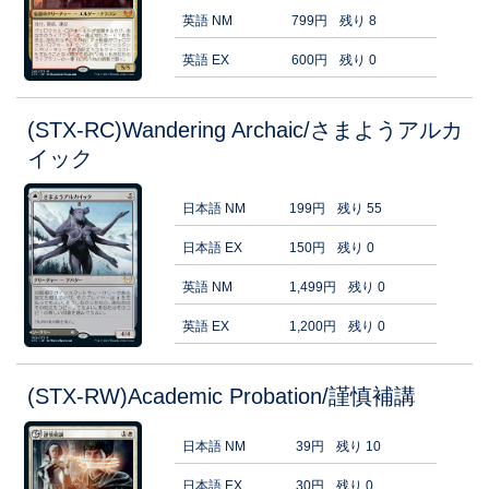
英語 NM
799円
残り 8
英語 EX
600円
残り 0
(STX-RC)Wandering Archaic/さまようアルカ
イック
日本語 NM
199円
残り 55
日本語 EX
150円
残り 0
英語 NM
1,499円
残り 0
英語 EX
1,200円
残り 0
(STX-RW)Academic Probation/謹慎補講
日本語 NM
39円
残り 10
日本語 EX
30円
残り 0