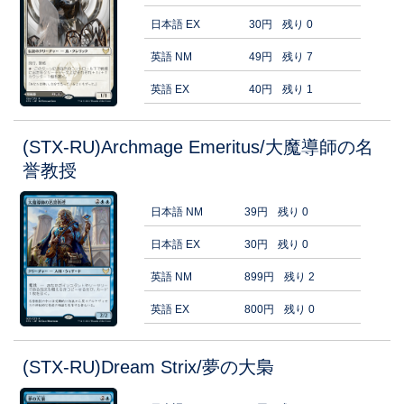
日本語 EX
30円
残り 0
英語 NM
49円
残り 7
英語 EX
40円
残り 1
(STX-RU)Archmage Emeritus/大魔導師の名
誉教授
日本語 NM
39円
残り 0
日本語 EX
30円
残り 0
英語 NM
899円
残り 2
英語 EX
800円
残り 0
(STX-RU)Dream Strix/夢の大梟