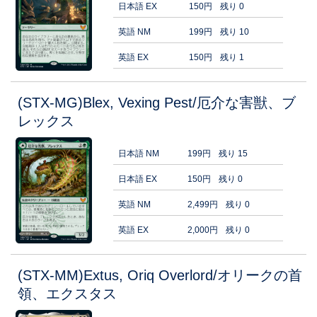
日本語 EX
150円
残り 0
英語 NM
199円
残り 10
英語 EX
150円
残り 1
(STX-MG)Blex, Vexing Pest/厄介な害獣、ブ
レックス
日本語 NM
199円
残り 15
日本語 EX
150円
残り 0
英語 NM
2,499円
残り 0
英語 EX
2,000円
残り 0
(STX-MM)Extus, Oriq Overlord/オリークの首
領、エクスタス