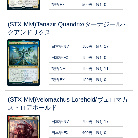
英語 EX
500円
残り 0
(STX-MM)Tanazir Quandrix/ターナジール・
クアンドリクス
日本語 NM
199円
残り 17
日本語 EX
150円
残り 0
英語 NM
199円
残り 11
英語 EX
150円
残り 0
(STX-MM)Velomachus Lorehold/ヴェロマカ
ス・ロアホールド
日本語 NM
799円
残り 17
日本語 EX
600円
残り 0