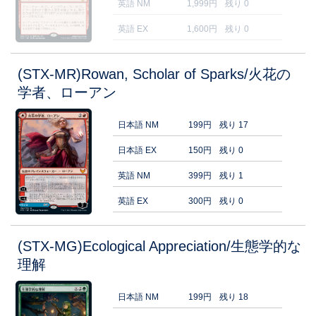
英語 NM
1,999円
残り 0
英語 EX
1,600円
残り 0
(STX-MR)Rowan, Scholar of Sparks/火花の
学者、ローアン
日本語 NM
199円
残り 17
日本語 EX
150円
残り 0
英語 NM
399円
残り 1
英語 EX
300円
残り 0
(STX-MG)Ecological Appreciation/生態学的な
理解
日本語 NM
199円
残り 18