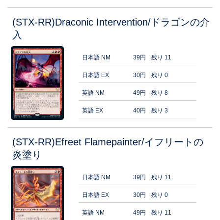
(STX-RR)Draconic Intervention/ドラゴンの介
入
日本語 NM
39円
残り 11
日本語 EX
30円
残り 0
英語 NM
49円
残り 8
英語 EX
40円
残り 3
(STX-RR)Efreet Flamepainter/イフリートの
炎塗り
日本語 NM
39円
残り 11
日本語 EX
30円
残り 0
英語 NM
49円
残り 11