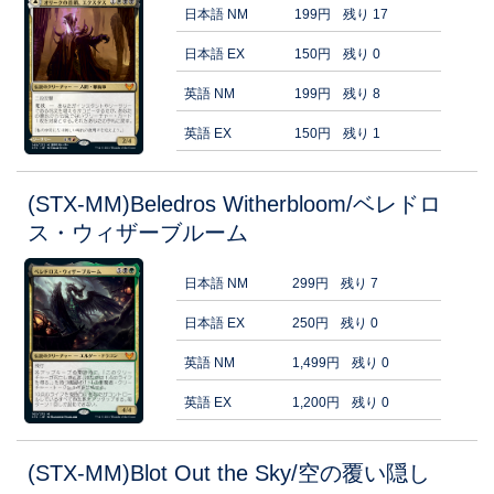
日本語 NM
199円
残り 17
日本語 EX
150円
残り 0
英語 NM
199円
残り 8
英語 EX
150円
残り 1
(STX-MM)Beledros Witherbloom/ベレドロ
ス・ウィザーブルーム
日本語 NM
299円
残り 7
日本語 EX
250円
残り 0
英語 NM
1,499円
残り 0
英語 EX
1,200円
残り 0
(STX-MM)Blot Out the Sky/空の覆い隠し