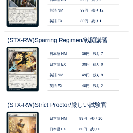
英語 NM
99円
残り 12
英語 EX
80円
残り 1
(STX-RW)Sparring Regimen/戦闘講習
日本語 NM
39円
残り 7
日本語 EX
30円
残り 0
英語 NM
49円
残り 9
英語 EX
40円
残り 2
(STX-RW)Strict Proctor/厳しい試験官
日本語 NM
99円
残り 10
日本語 EX
80円
残り 0