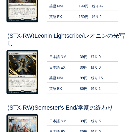
英語 NM
199円
残り 47
英語 EX
150円
残り 2
(STX-RW)Leonin Lightscribe/レオニンの光写
し
日本語 NM
39円
残り 9
日本語 EX
30円
残り 0
英語 NM
99円
残り 15
英語 EX
80円
残り 1
(STX-RW)Semester's End/学期の終わり
日本語 NM
39円
残り 5
日本語 EX
30円
残り 0