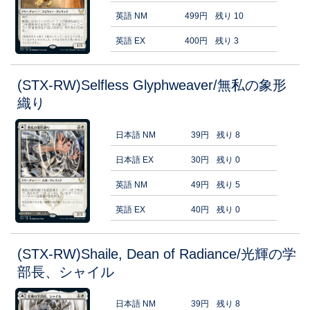
英語 NM
499円
残り 10
英語 EX
400円
残り 3
(STX-RW)Selfless Glyphweaver/無私の象形
織り
日本語 NM
39円
残り 8
日本語 EX
30円
残り 0
英語 NM
49円
残り 5
英語 EX
40円
残り 0
(STX-RW)Shaile, Dean of Radiance/光輝の学
部長、シャイル
日本語 NM
39円
残り 8