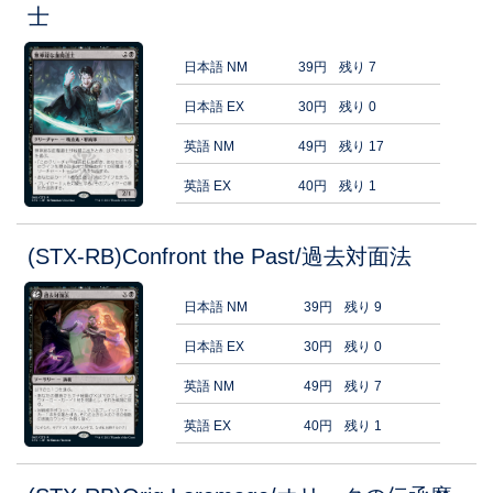
士
日本語 NM
39円
残り 7
日本語 EX
30円
残り 0
英語 NM
49円
残り 17
英語 EX
40円
残り 1
(STX-RB)Confront the Past/過去対面法
日本語 NM
39円
残り 9
日本語 EX
30円
残り 0
英語 NM
49円
残り 7
英語 EX
40円
残り 1