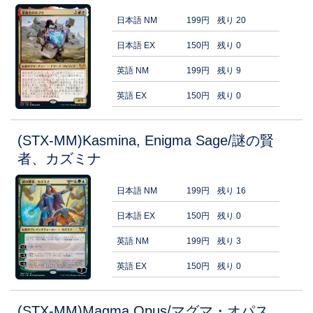
日本語 NM
199円
残り 20
日本語 EX
150円
残り 0
英語 NM
199円
残り 9
英語 EX
150円
残り 0
(STX-MM)Kasmina, Enigma Sage/謎の賢
者、カズミナ
日本語 NM
199円
残り 16
日本語 EX
150円
残り 0
英語 NM
199円
残り 3
英語 EX
150円
残り 0
(STX-MM)Magma Opus/マグマ・オパス