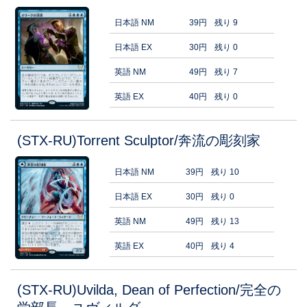
日本語 NM
39円
残り 9
日本語 EX
30円
残り 0
英語 NM
49円
残り 7
英語 EX
40円
残り 0
(STX-RU)Torrent Sculptor/奔流の彫刻家
日本語 NM
39円
残り 10
日本語 EX
30円
残り 0
英語 NM
49円
残り 13
英語 EX
40円
残り 4
(STX-RU)Uvilda, Dean of Perfection/完全の