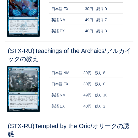
日本語 EX
30円
残り 0
英語 NM
49円
残り 7
英語 EX
40円
残り 3
(STX-RU)Teachings of the Archaics/アルカイ
ックの教え
日本語 NM
39円
残り 8
日本語 EX
30円
残り 0
英語 NM
49円
残り 10
英語 EX
40円
残り 2
(STX-RU)Tempted by the Oriq/オリークの誘
惑