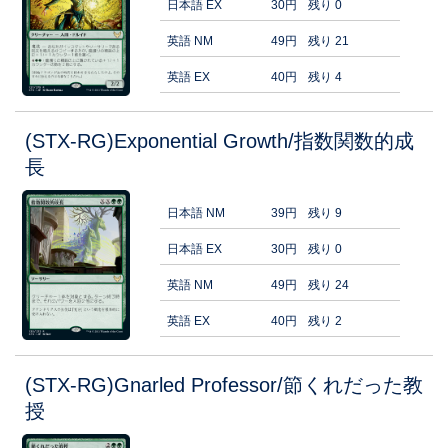
日本語 EX
30円
残り 0
英語 NM
49円
残り 21
英語 EX
40円
残り 4
(STX-RG)Exponential Growth/指数関数的成
長
日本語 NM
39円
残り 9
日本語 EX
30円
残り 0
英語 NM
49円
残り 24
英語 EX
40円
残り 2
(STX-RG)Gnarled Professor/節くれだった教
授