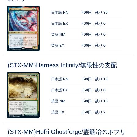
日本語 NM
499円
残り 39
日本語 EX
400円
残り 0
英語 NM
499円
残り 0
英語 EX
400円
残り 0
(STX-MM)Harness Infinity/無限性の支配
日本語 NM
199円
残り 18
日本語 EX
150円
残り 0
英語 NM
199円
残り 15
英語 EX
150円
残り 2
(STX-MM)Hofri Ghostforge/霊鍛冶のホフリ