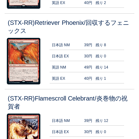
英語 EX
40円
残り 2
(STX-RR)Retriever Phoenix/回収するフェニ
ックス
日本語 NM
39円
残り 8
日本語 EX
30円
残り 0
英語 NM
49円
残り 14
英語 EX
40円
残り 1
(STX-RR)Flamescroll Celebrant/炎巻物の祝
賀者
日本語 NM
39円
残り 12
日本語 EX
30円
残り 0