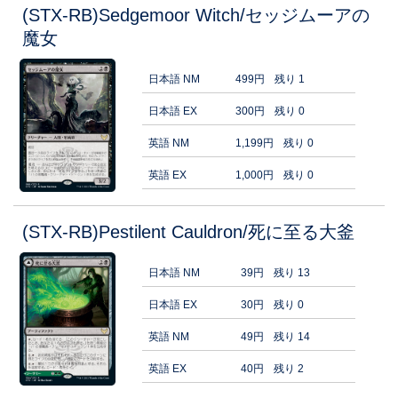
(STX-RB)Sedgemoor Witch/セッジムーアの
魔女
日本語 NM
499円
残り 1
日本語 EX
300円
残り 0
英語 NM
1,199円
残り 0
英語 EX
1,000円
残り 0
(STX-RB)Pestilent Cauldron/死に至る大釜
日本語 NM
39円
残り 13
日本語 EX
30円
残り 0
英語 NM
49円
残り 14
英語 EX
40円
残り 2