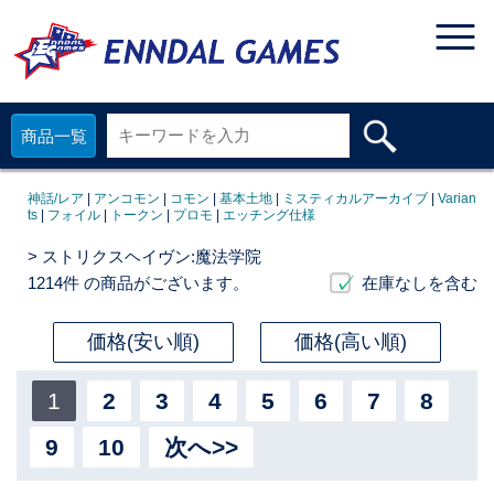
商品一覧
神話/レア
|
アンコモン
|
コモン
|
基本土地
|
ミスティカルアーカイブ
|
Varian
ts
|
フォイル
|
トークン
|
プロモ
|
エッチング仕様
> ストリクスヘイヴン:魔法学院
1214件
の商品がございます。
在庫なしを含む
価格(安い順)
価格(高い順)
1
2
3
4
5
6
7
8
9
10
次へ>>