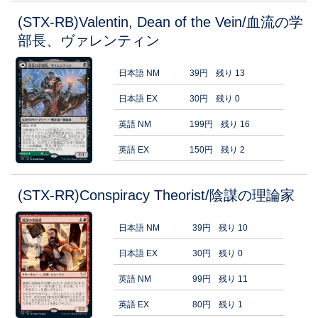
(STX-RB)Valentin, Dean of the Vein/血流の学
部長、ヴァレンティン
日本語 NM
39円
残り 13
日本語 EX
30円
残り 0
英語 NM
199円
残り 16
英語 EX
150円
残り 2
(STX-RR)Conspiracy Theorist/陰謀の理論家
日本語 NM
39円
残り 10
日本語 EX
30円
残り 0
英語 NM
99円
残り 11
英語 EX
80円
残り 1