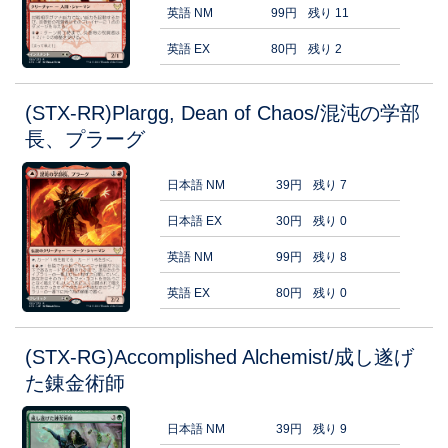
英語 NM
99円
残り 11
英語 EX
80円
残り 2
(STX-RR)Plargg, Dean of Chaos/混沌の学部
長、プラーグ
日本語 NM
39円
残り 7
日本語 EX
30円
残り 0
英語 NM
99円
残り 8
英語 EX
80円
残り 0
(STX-RG)Accomplished Alchemist/成し遂げ
た錬金術師
日本語 NM
39円
残り 9