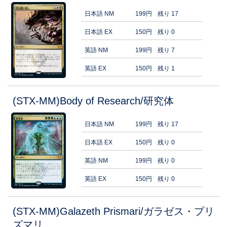
日本語 NM
199円
残り 17
日本語 EX
150円
残り 0
英語 NM
199円
残り 7
英語 EX
150円
残り 1
(STX-MM)Body of Research/研究体
日本語 NM
199円
残り 17
日本語 EX
150円
残り 0
英語 NM
199円
残り 0
英語 EX
150円
残り 0
(STX-MM)Galazeth Prismari/ガラゼス・プリ
ズマリ