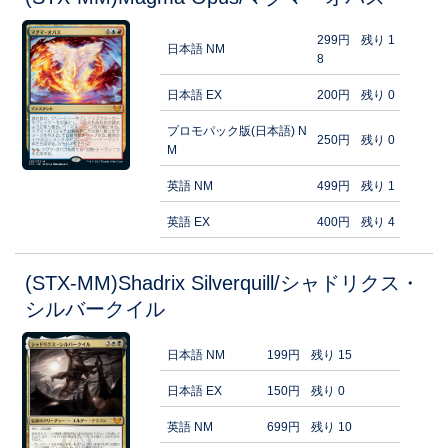
299円
残り 1
日本語 NM
8
日本語 EX
200円
残り 0
プロモパック版(日本語) N
250円
残り 0
M
英語 NM
499円
残り 1
英語 EX
400円
残り 4
(STX-MM)Shadrix Silverquill/シャドリクス・
シルバークイル
日本語 NM
199円
残り 15
日本語 EX
150円
残り 0
英語 NM
699円
残り 10