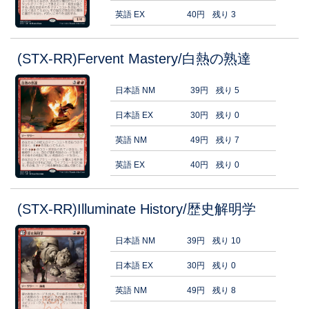
英語 EX
40円
残り 3
(STX-RR)Fervent Mastery/白熱の熟達
日本語 NM
39円
残り 5
日本語 EX
30円
残り 0
英語 NM
49円
残り 7
英語 EX
40円
残り 0
(STX-RR)Illuminate History/歴史解明学
日本語 NM
39円
残り 10
日本語 EX
30円
残り 0
英語 NM
49円
残り 8