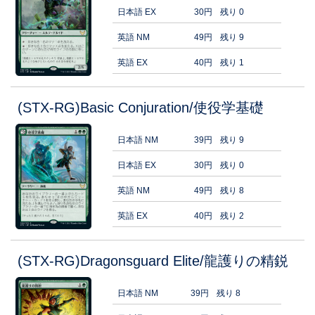
日本語 EX
30円
残り 0
英語 NM
49円
残り 9
英語 EX
40円
残り 1
(STX-RG)Basic Conjuration/使役学基礎
日本語 NM
39円
残り 9
日本語 EX
30円
残り 0
英語 NM
49円
残り 8
英語 EX
40円
残り 2
(STX-RG)Dragonsguard Elite/龍護りの精鋭
日本語 NM
39円
残り 8