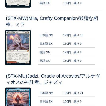
英語 EX
150円
残り 0
(STX-MW)Mila, Crafty Companion/狡猾な相
棒、ミラ
日本語 NM
199円
残り 18
日本語 EX
150円
残り 0
英語 NM
199円
残り 8
英語 EX
150円
残り 0
(STX-MU)Jadzi, Oracle of Arcavios/アルケヴ
ィオスの神託者、ジャズィ
日本語 NM
199円
残り 21
日本語 EX
150円
残り 0