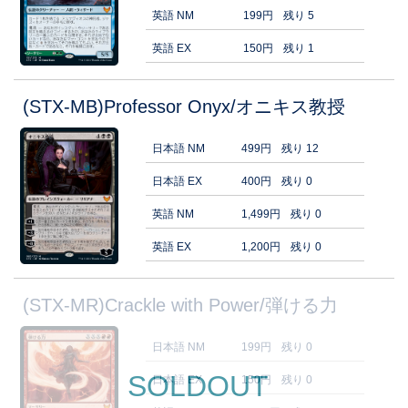
英語 NM
199円
残り 5
英語 EX
150円
残り 1
(STX-MB)Professor Onyx/オニキス教授
日本語 NM
499円
残り 12
日本語 EX
400円
残り 0
英語 NM
1,499円
残り 0
英語 EX
1,200円
残り 0
(STX-MR)Crackle with Power/弾ける力
日本語 NM
199円
残り 0
SOLDOUT
日本語 EX
150円
残り 0