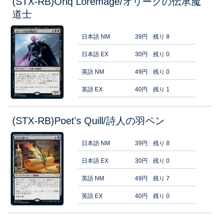
(STX-RB)Oriq Loremage/オリークの伝承魔
道士
日本語 NM
39円
残り 8
日本語 EX
30円
残り 0
英語 NM
49円
残り 0
英語 EX
40円
残り 1
(STX-RB)Poet's Quill/詩人の羽ペン
日本語 NM
39円
残り 8
日本語 EX
30円
残り 0
英語 NM
49円
残り 7
英語 EX
40円
残り 0