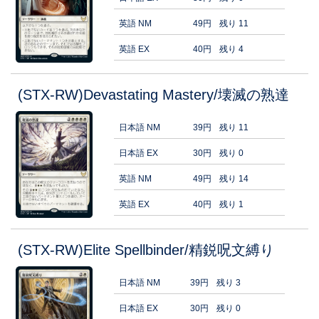
英語 NM
49円
残り 11
英語 EX
40円
残り 4
(STX-RW)Devastating Mastery/壊滅の熟達
日本語 NM
39円
残り 11
日本語 EX
30円
残り 0
英語 NM
49円
残り 14
英語 EX
40円
残り 1
(STX-RW)Elite Spellbinder/精鋭呪文縛り
日本語 NM
39円
残り 3
日本語 EX
30円
残り 0