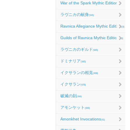
War of the Spark Mythic Edition
(9)
ラヴニカの献身
(545)
Ravnica Allegiance Mythic Edition
(8)
Guilds of Ravnica Mythic Edition
(16)
ラヴニカのギルド
(545)
ドミナリア
(565)
イクサランの相克
(408)
イクサラン
(579)
破滅の刻
(444)
アモンケット
(600)
Amonkhet Invocations
(61)