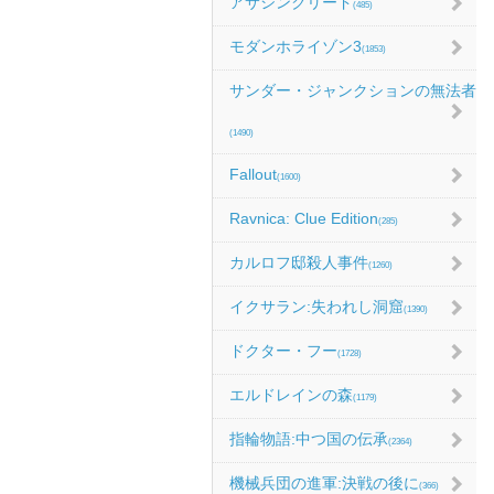
アサシンクリード
(485)
モダンホライゾン3
(1853)
サンダー・ジャンクションの無法者
(1490)
Fallout
(1600)
Ravnica: Clue Edition
(285)
カルロフ邸殺人事件
(1260)
イクサラン:失われし洞窟
(1390)
ドクター・フー
(1728)
エルドレインの森
(1179)
指輪物語:中つ国の伝承
(2364)
機械兵団の進軍:決戦の後に
(366)