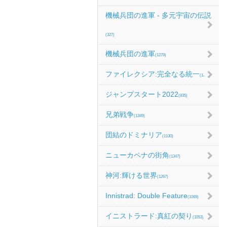
機械兵団の進軍 - 多元宇宙の伝説
(327)
機械兵団の進軍
(1279)
ファイレクシア:完全なる統一
(1067)
ジャンプスタート2022
(835)
兄弟戦争
(1349)
団結のドミナリア
(1130)
ニューカペナの街角
(1347)
神河:輝ける世界
(1267)
Innistrad: Double Feature
(1069)
イニストラード:真紅の契り
(1053)