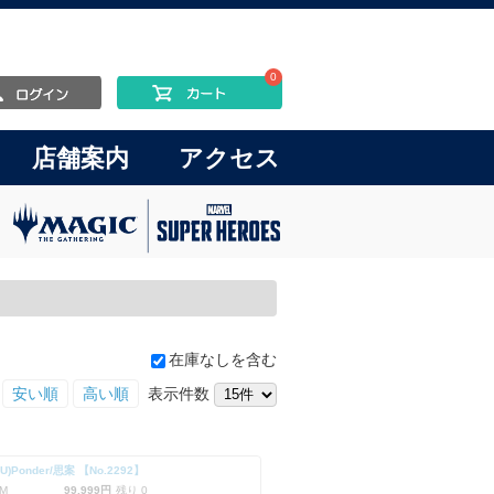
0
店舗案内
アクセス
在庫なしを含む
安い順
高い順
表示件数
RU)Ponder/思案 【No.2292】
M
99,999円
残り 0