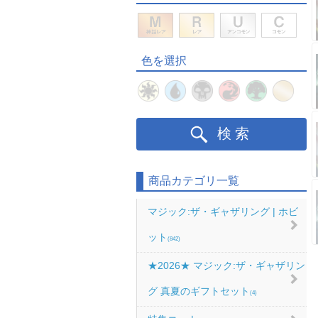
色を選択
検索
商品カテゴリ一覧
マジック:ザ・ギャザリング | ホビ
ット
(842)
★2026★ マジック:ザ・ギャザリン
グ 真夏のギフトセット
(4)