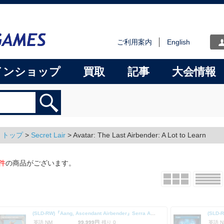
ご利用案内
English
インショップ
買取
記事
大会情報
トップ
>
Secret Lair
> Avatar: The Last Airbender: A Lot to Learn
件
の商品がございます。
(SLD-RW)『Aang, Ascendant Airbender』Serra Ascendant/セラの高位僧 【No.2291】
(SLD-
英語 NM
99,999円
残り 0
英語 N