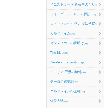
イニストラード:真夜中の狩り
(986)
フォーゴトン・レルム探訪
(1254)
ストリクスヘイヴン:魔法学院
(1214)
カルドハイム
(948)
ゼンディカーの夜明け
(956)
The List
(1451)
Zendikar Expeditions
(60)
イコリア:巨獣の棲処
(788)
テーロス還魂記
(706)
エルドレインの王権
(799)
灯争大戦
(684)