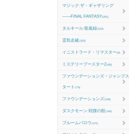
マジック:ザ・ギャザリング
――FINAL FANTASY
(2651)
タルキール:龍嵐録
(1319)
霊気走破
(1203)
イニストラード・リマスター
(984)
ミステリーブースター2
(483)
ファウンデーションズ・ジャンプス
タート
(779)
ファウンデーションズ
(1209)
ダスクモーン:戦慄の館
(1285)
ブルームバロウ
(1271)