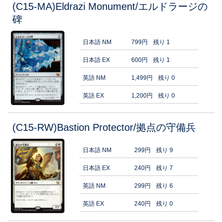
(C15-MA)Eldrazi Monument/エルドラージの
碑
日本語 NM
799円
残り 1
日本語 EX
600円
残り 1
英語 NM
1,499円
残り 0
英語 EX
1,200円
残り 0
(C15-RW)Bastion Protector/拠点の守備兵
日本語 NM
299円
残り 9
日本語 EX
240円
残り 7
英語 NM
299円
残り 6
英語 EX
240円
残り 0