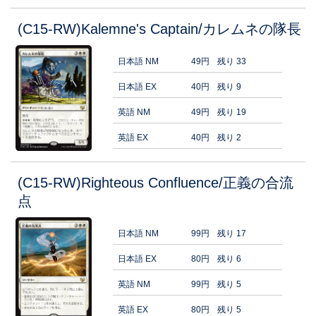
(C15-RW)Kalemne's Captain/カレムネの隊長
日本語 NM
49円
残り 33
日本語 EX
40円
残り 9
英語 NM
49円
残り 19
英語 EX
40円
残り 2
(C15-RW)Righteous Confluence/正義の合流
点
日本語 NM
99円
残り 17
日本語 EX
80円
残り 6
英語 NM
99円
残り 5
英語 EX
80円
残り 5