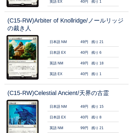
英語 EX
40円
残り 1
(C15-RW)Arbiter of Knollridge/ノールリッジ
の裁き人
日本語 NM
49円
残り 21
日本語 EX
40円
残り 6
英語 NM
49円
残り 18
英語 EX
40円
残り 1
(C15-RW)Celestial Ancient/天界の古霊
日本語 NM
49円
残り 15
日本語 EX
40円
残り 8
英語 NM
99円
残り 21