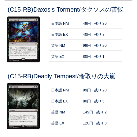
(C15-RB)Daxos's Torment/ダクソスの苦悩
日本語 NM
49円
残り 30
日本語 EX
40円
残り 8
英語 NM
99円
残り 20
英語 EX
80円
残り 1
(C15-RB)Deadly Tempest/命取りの大嵐
日本語 NM
99円
残り 20
日本語 EX
80円
残り 5
英語 NM
149円
残り 2
英語 EX
120円
残り 3