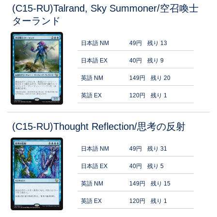
(C15-RU)Talrand, Sky Summoner/空召喚士
ターランド
日本語 NM
49円
残り 13
日本語 EX
40円
残り 9
英語 NM
149円
残り 20
英語 EX
120円
残り 1
(C15-RU)Thought Reflection/思考の反射
日本語 NM
49円
残り 31
日本語 EX
40円
残り 5
英語 NM
149円
残り 15
英語 EX
120円
残り 1