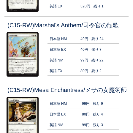
英語 EX
320円
残り 1
(C15-RW)Marshal's Anthem/司令官の頌歌
日本語 NM
49円
残り 24
日本語 EX
40円
残り 7
英語 NM
99円
残り 22
英語 EX
80円
残り 2
(C15-RW)Mesa Enchantress/メサの女魔術師
日本語 NM
99円
残り 9
日本語 EX
80円
残り 4
英語 NM
99円
残り 3