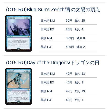
(C15-RU)Blue Sun's Zenith/青の太陽の頂点
日本語 NM
99円
残り 25
日本語 EX
80円
残り 4
英語 NM
599円
残り 0
英語 EX
480円
残り 2
(C15-RU)Day of the Dragons/ドラゴンの日
日本語 NM
49円
残り 23
日本語 EX
40円
残り 3
英語 NM
49円
残り 19
英語 EX
40円
残り 1