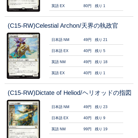
英語 EX
80円
残り 1
(C15-RW)Celestial Archon/天界の執政官
日本語 NM
49円
残り 21
日本語 EX
40円
残り 5
英語 NM
49円
残り 18
英語 EX
40円
残り 1
(C15-RW)Dictate of Heliod/ヘリオッドの指図
日本語 NM
49円
残り 23
日本語 EX
40円
残り 9
英語 NM
99円
残り 19