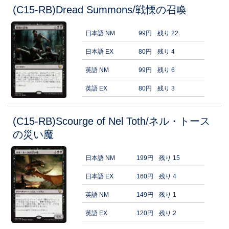
(C15-RB)Dread Summons/戦慄の召喚
日本語 NM
99円
残り 22
日本語 EX
80円
残り 4
英語 NM
99円
残り 6
英語 EX
80円
残り 3
(C15-RB)Scourge of Nel Toth/ネル・トース
の災い魔
日本語 NM
199円
残り 15
日本語 EX
160円
残り 4
英語 NM
149円
残り 1
英語 EX
120円
残り 2