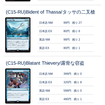
(C15-RU)Bident of Thassa/タッサの二叉槍
日本語 NM
99円
残り 27
日本語 EX
80円
残り 6
英語 NM
99円
残り 2
英語 EX
80円
残り 1
(C15-RU)Blatant Thievery/露骨な窃盗
日本語 NM
399円
残り 0
日本語 EX
320円
残り 8
英語 NM
599円
残り 0
英語 EX
480円
残り 1