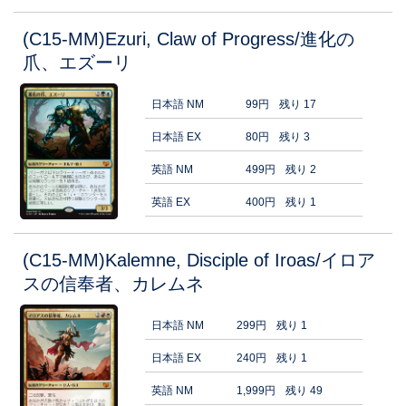
(C15-MM)Ezuri, Claw of Progress/進化の
爪、エズーリ
日本語 NM
99円
残り 17
日本語 EX
80円
残り 3
英語 NM
499円
残り 2
英語 EX
400円
残り 1
(C15-MM)Kalemne, Disciple of Iroas/イロア
スの信奉者、カレムネ
日本語 NM
299円
残り 1
日本語 EX
240円
残り 1
英語 NM
1,999円
残り 49