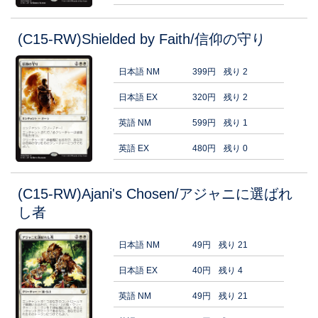
(C15-RW)Shielded by Faith/信仰の守り
日本語 NM
399円
残り 2
日本語 EX
320円
残り 2
英語 NM
599円
残り 1
英語 EX
480円
残り 0
(C15-RW)Ajani's Chosen/アジャニに選ばれ
し者
日本語 NM
49円
残り 21
日本語 EX
40円
残り 4
英語 NM
49円
残り 21