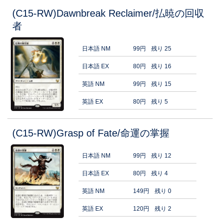
(C15-RW)Dawnbreak Reclaimer/払暁の回収
者
日本語 NM
99円
残り 25
日本語 EX
80円
残り 16
英語 NM
99円
残り 15
英語 EX
80円
残り 5
(C15-RW)Grasp of Fate/命運の掌握
日本語 NM
99円
残り 12
日本語 EX
80円
残り 4
英語 NM
149円
残り 0
英語 EX
120円
残り 2