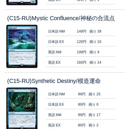
(C15-RU)Mystic Confluence/神秘の合流点
日本語 NM
149円
残り 39
日本語 EX
120円
残り 10
英語 NM
199円
残り 9
英語 EX
160円
残り 14
(C15-RU)Synthetic Destiny/模造運命
日本語 NM
99円
残り 25
日本語 EX
80円
残り 0
英語 NM
99円
残り 17
英語 EX
80円
残り 2