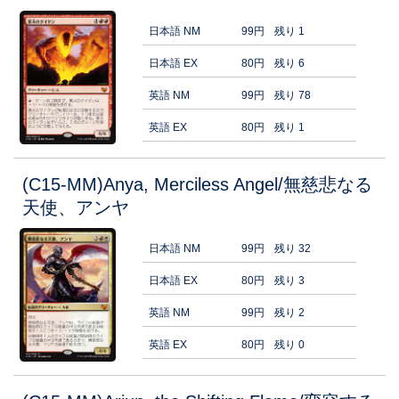
日本語 NM
99円
残り 1
日本語 EX
80円
残り 6
英語 NM
99円
残り 78
英語 EX
80円
残り 1
(C15-MM)Anya, Merciless Angel/無慈悲なる
天使、アンヤ
日本語 NM
99円
残り 32
日本語 EX
80円
残り 3
英語 NM
99円
残り 2
英語 EX
80円
残り 0