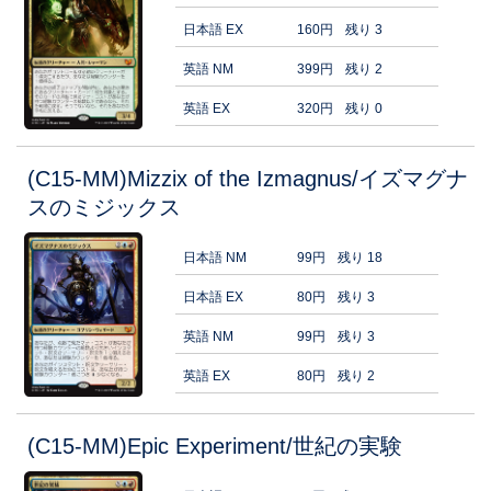
日本語 EX
160円
残り 3
英語 NM
399円
残り 2
英語 EX
320円
残り 0
(C15-MM)Mizzix of the Izmagnus/イズマグナ
スのミジックス
日本語 NM
99円
残り 18
日本語 EX
80円
残り 3
英語 NM
99円
残り 3
英語 EX
80円
残り 2
(C15-MM)Epic Experiment/世紀の実験