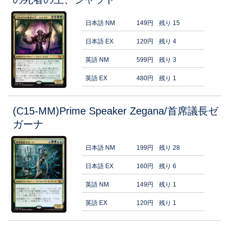
日本語 NM
149円
残り 15
日本語 EX
120円
残り 4
英語 NM
599円
残り 3
英語 EX
480円
残り 1
(C15-MM)Prime Speaker Zegana/首席議長ゼ
ガーナ
日本語 NM
199円
残り 28
日本語 EX
160円
残り 6
英語 NM
149円
残り 1
英語 EX
120円
残り 1