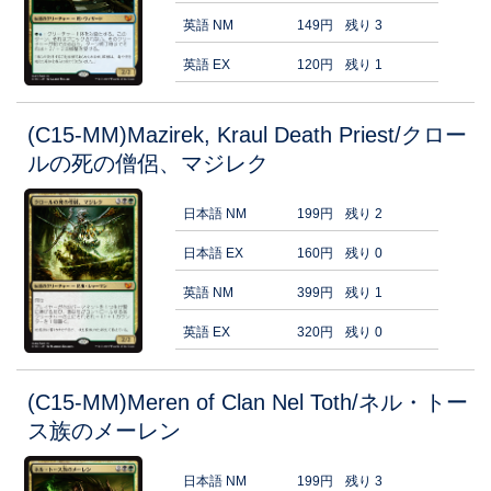
英語 NM
149円
残り 3
英語 EX
120円
残り 1
(C15-MM)Mazirek, Kraul Death Priest/クロー
ルの死の僧侶、マジレク
日本語 NM
199円
残り 2
日本語 EX
160円
残り 0
英語 NM
399円
残り 1
英語 EX
320円
残り 0
(C15-MM)Meren of Clan Nel Toth/ネル・トー
ス族のメーレン
日本語 NM
199円
残り 3