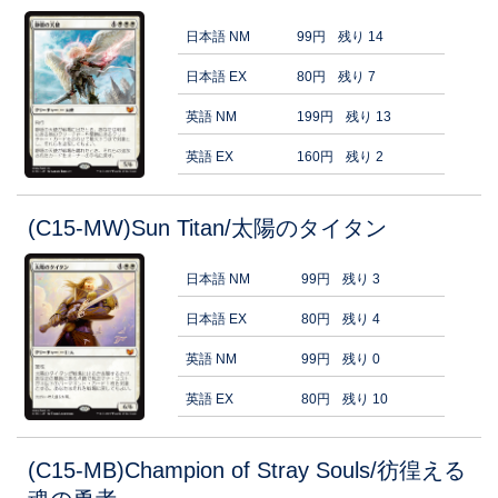
日本語 NM
99円
残り 14
日本語 EX
80円
残り 7
英語 NM
199円
残り 13
英語 EX
160円
残り 2
(C15-MW)Sun Titan/太陽のタイタン
日本語 NM
99円
残り 3
日本語 EX
80円
残り 4
英語 NM
99円
残り 0
英語 EX
80円
残り 10
(C15-MB)Champion of Stray Souls/彷徨える