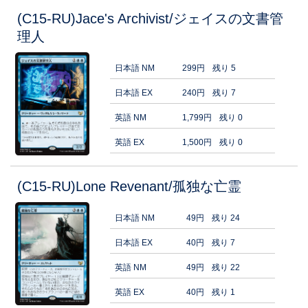
(C15-RU)Jace's Archivist/ジェイスの文書管
理人
日本語 NM
299円
残り 5
日本語 EX
240円
残り 7
英語 NM
1,799円
残り 0
英語 EX
1,500円
残り 0
(C15-RU)Lone Revenant/孤独な亡霊
日本語 NM
49円
残り 24
日本語 EX
40円
残り 7
英語 NM
49円
残り 22
英語 EX
40円
残り 1