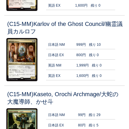
英語 EX
1,600円
残り 0
(C15-MM)Karlov of the Ghost Council/幽霊議
員カルロフ
日本語 NM
999円
残り 10
日本語 EX
800円
残り 0
英語 NM
1,999円
残り 0
英語 EX
1,600円
残り 0
(C15-MM)Kaseto, Orochi Archmage/大蛇の
大魔導師、かせ斗
日本語 NM
99円
残り 29
日本語 EX
80円
残り 5