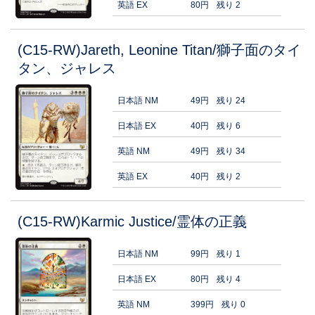
英語 EX
80円
残り 2
(C15-RW)Jareth, Leonine Titan/獅子面のタイ
タン、ジャレス
日本語 NM
49円
残り 24
日本語 EX
40円
残り 6
英語 NM
49円
残り 34
英語 EX
40円
残り 2
(C15-RW)Karmic Justice/霊体の正義
日本語 NM
99円
残り 1
日本語 EX
80円
残り 4
英語 NM
399円
残り 0