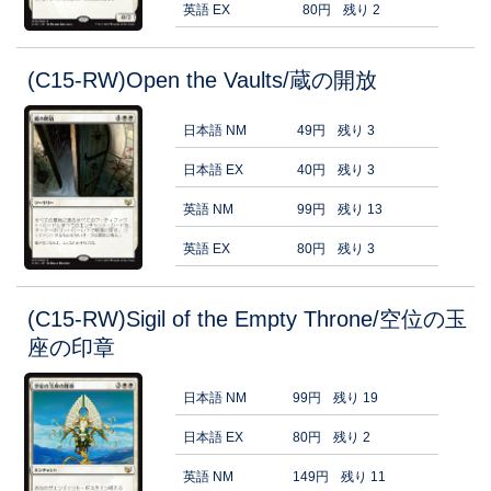
英語 EX
80円
残り 2
(C15-RW)Open the Vaults/蔵の開放
日本語 NM
49円
残り 3
日本語 EX
40円
残り 3
英語 NM
99円
残り 13
英語 EX
80円
残り 3
(C15-RW)Sigil of the Empty Throne/空位の玉
座の印章
日本語 NM
99円
残り 19
日本語 EX
80円
残り 2
英語 NM
149円
残り 11