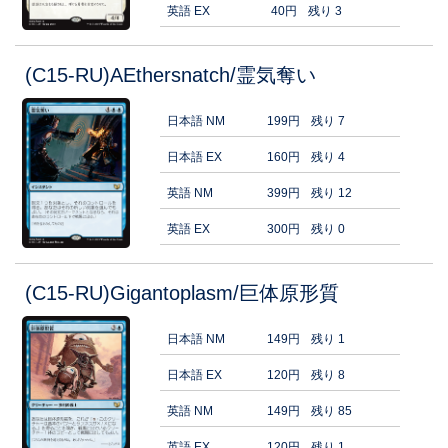
英語 EX
40円
残り 3
(C15-RU)AEthersnatch/霊気奪い
日本語 NM
199円
残り 7
日本語 EX
160円
残り 4
英語 NM
399円
残り 12
英語 EX
300円
残り 0
(C15-RU)Gigantoplasm/巨体原形質
日本語 NM
149円
残り 1
日本語 EX
120円
残り 8
英語 NM
149円
残り 85
英語 EX
120円
残り 1