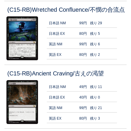
(C15-RB)Wretched Confluence/不憫の合流点
日本語 NM
99円
残り 29
日本語 EX
80円
残り 5
英語 NM
99円
残り 6
英語 EX
80円
残り 2
(C15-RB)Ancient Craving/古えの渇望
日本語 NM
49円
残り 11
日本語 EX
40円
残り 0
英語 NM
99円
残り 21
英語 EX
80円
残り 3