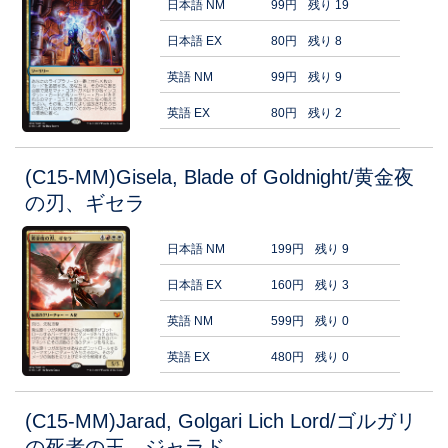
日本語 NM
99円
残り 19
日本語 EX
80円
残り 8
英語 NM
99円
残り 9
英語 EX
80円
残り 2
(C15-MM)Gisela, Blade of Goldnight/黄金夜
の刃、ギセラ
日本語 NM
199円
残り 9
日本語 EX
160円
残り 3
英語 NM
599円
残り 0
英語 EX
480円
残り 0
(C15-MM)Jarad, Golgari Lich Lord/ゴルガリ
の死者の王、ジャラド