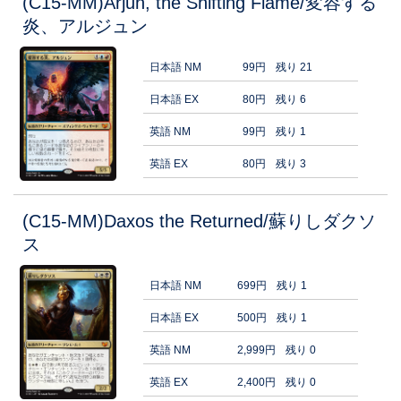
(C15-MM)Arjun, the Shifting Flame/変容する
炎、アルジュン
日本語 NM
99円
残り 21
日本語 EX
80円
残り 6
英語 NM
99円
残り 1
英語 EX
80円
残り 3
(C15-MM)Daxos the Returned/蘇りしダクソ
ス
日本語 NM
699円
残り 1
日本語 EX
500円
残り 1
英語 NM
2,999円
残り 0
英語 EX
2,400円
残り 0