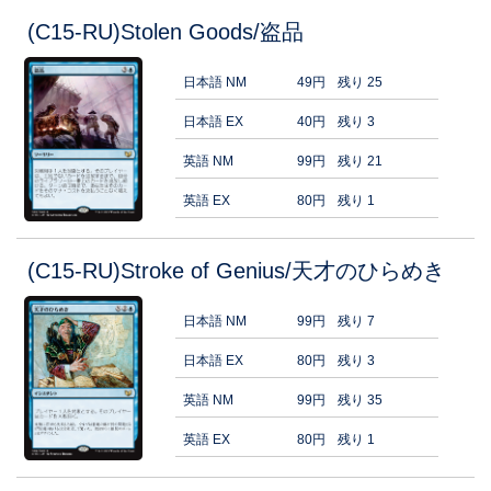
(C15-RU)Stolen Goods/盗品
日本語 NM
49円
残り 25
日本語 EX
40円
残り 3
英語 NM
99円
残り 21
英語 EX
80円
残り 1
(C15-RU)Stroke of Genius/天才のひらめき
日本語 NM
99円
残り 7
日本語 EX
80円
残り 3
英語 NM
99円
残り 35
英語 EX
80円
残り 1