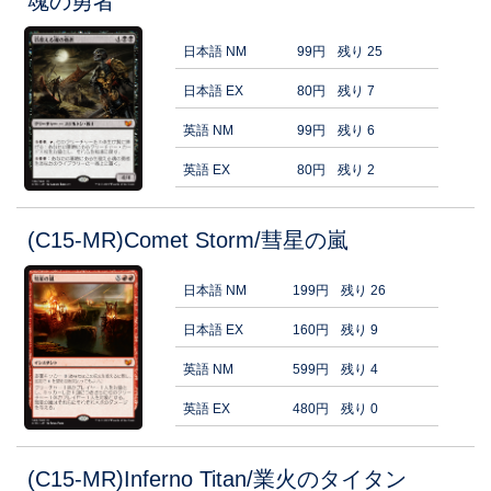
魂の勇者
日本語 NM
99円
残り 25
日本語 EX
80円
残り 7
英語 NM
99円
残り 6
英語 EX
80円
残り 2
(C15-MR)Comet Storm/彗星の嵐
日本語 NM
199円
残り 26
日本語 EX
160円
残り 9
英語 NM
599円
残り 4
英語 EX
480円
残り 0
(C15-MR)Inferno Titan/業火のタイタン