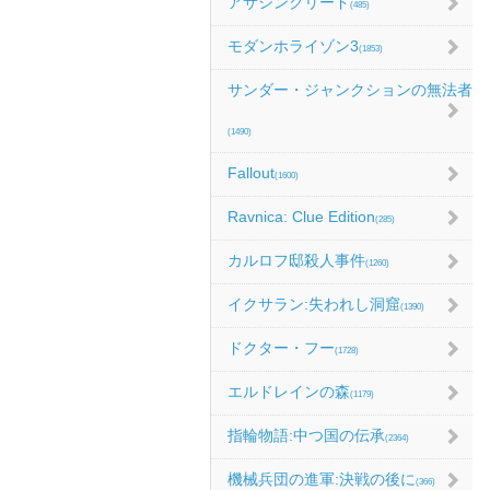
アサシンクリード
(485)
モダンホライゾン3
(1853)
サンダー・ジャンクションの無法者
(1490)
Fallout
(1600)
Ravnica: Clue Edition
(285)
カルロフ邸殺人事件
(1260)
イクサラン:失われし洞窟
(1390)
ドクター・フー
(1728)
エルドレインの森
(1179)
指輪物語:中つ国の伝承
(2364)
機械兵団の進軍:決戦の後に
(366)