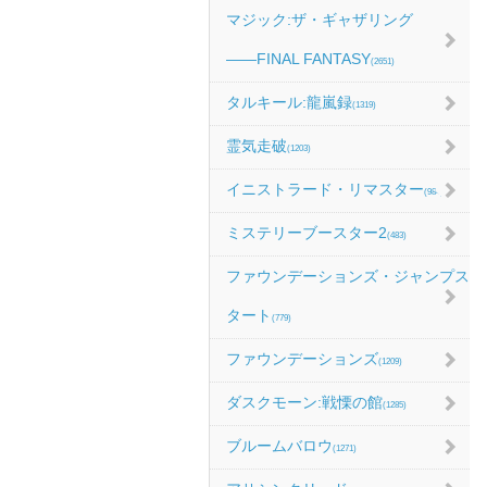
マジック:ザ・ギャザリング
――FINAL FANTASY
(2651)
タルキール:龍嵐録
(1319)
霊気走破
(1203)
イニストラード・リマスター
(984)
ミステリーブースター2
(483)
ファウンデーションズ・ジャンプス
タート
(779)
ファウンデーションズ
(1209)
ダスクモーン:戦慄の館
(1285)
ブルームバロウ
(1271)