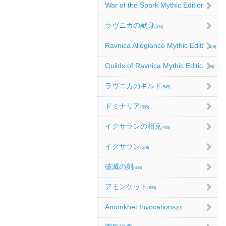
War of the Spark Mythic Edition
(9)
ラヴニカの献身
(545)
Ravnica Allegiance Mythic Edition
(8)
Guilds of Ravnica Mythic Edition
(16)
ラヴニカのギルド
(545)
ドミナリア
(565)
イクサランの相克
(408)
イクサラン
(579)
破滅の刻
(444)
アモンケット
(600)
Amonkhet Invocations
(61)