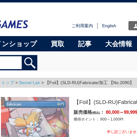
ご利用案内
English
インショップ
買取
記事
大会情報
トップ
>
Secret Lair
>
【Foil】(SLD-RU)Fabricate/加工 【No.2090】
【Foil】(SLD-RU)Fabric
販売価格
：
80,000～99,99
(税込)
獲得ポイント：
800～1,000
Pt
申し訳ございませ