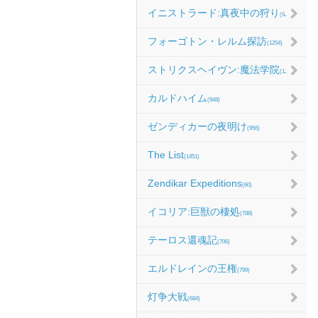
イニストラード:真夜中の狩り
(986)
フォーゴトン・レルム探訪
(1254)
ストリクスヘイヴン:魔法学院
(1214)
カルドハイム
(948)
ゼンディカーの夜明け
(956)
The List
(1451)
Zendikar Expeditions
(60)
イコリア:巨獣の棲処
(788)
テーロス還魂記
(706)
エルドレインの王権
(799)
灯争大戦
(684)