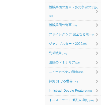
機械兵団の進軍 - 多元宇宙の伝説
(327)
機械兵団の進軍
(1279)
ファイレクシア:完全なる統一
(1067)
ジャンプスタート2022
(835)
兄弟戦争
(1349)
団結のドミナリア
(1130)
ニューカペナの街角
(1347)
神河:輝ける世界
(1267)
Innistrad: Double Feature
(1069)
イニストラード:真紅の契り
(1053)