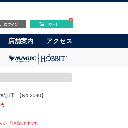
0
店舗案内
アクセス
ate/加工 【No.2090】
9
円
んが、只今品切れ中です。