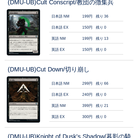
(DMU-UB)Cult Conscript/教団の徴集兵
日本語 NM
199円
残り 36
日本語 EX
150円
残り 0
英語 NM
199円
残り 13
英語 EX
150円
残り 0
(DMU-UB)Cut Down/切り崩し
日本語 NM
299円
残り 66
日本語 EX
240円
残り 0
英語 NM
399円
残り 21
英語 EX
300円
残り 0
(DMU-UB)Knight of Dusk's Shadow/暮影の騎