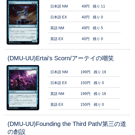
日本語 NM
49円
残り 11
日本語 EX
40円
残り 0
英語 NM
49円
残り 5
英語 EX
40円
残り 0
(DMU-UU)Ertai's Scorn/アーテイの嘲笑
日本語 NM
199円
残り 19
日本語 EX
150円
残り 0
英語 NM
199円
残り 18
英語 EX
150円
残り 0
(DMU-UU)Founding the Third Path/第三の道
の創設