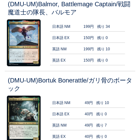
(DMU-UM)Balmor, Battlemage Captain/戦闘
魔道士の隊長、バルモア
日本語 NM
199円
残り 34
日本語 EX
150円
残り 0
英語 NM
199円
残り 10
英語 EX
150円
残り 0
(DMU-UM)Bortuk Bonerattle/ガリ骨のボータ
ック
日本語 NM
49円
残り 10
日本語 EX
40円
残り 0
英語 NM
49円
残り 7
英語 EX
40円
残り 0