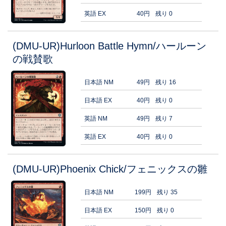
英語 EX
40円
残り 0
(DMU-UR)Hurloon Battle Hymn/ハールーン
の戦賛歌
日本語 NM
49円
残り 16
日本語 EX
40円
残り 0
英語 NM
49円
残り 7
英語 EX
40円
残り 0
(DMU-UR)Phoenix Chick/フェニックスの雛
日本語 NM
199円
残り 35
日本語 EX
150円
残り 0