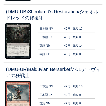
(DMU-UB)Sheoldred's Restoration/シェオル
ドレッドの修復術
日本語 NM
49円
残り 17
日本語 EX
40円
残り 0
英語 NM
49円
残り 14
英語 EX
40円
残り 0
(DMU-UR)Balduvian Berserker/バルデュヴィ
アの狂戦士
日本語 NM
49円
残り 10
日本語 EX
40円
残り 0
英語 NM
49円
残り 8