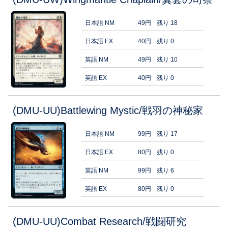
日本語 NM
49円
残り 18
日本語 EX
40円
残り 0
英語 NM
49円
残り 10
英語 EX
40円
残り 0
(DMU-UU)Battlewing Mystic/戦羽の神秘家
日本語 NM
99円
残り 17
日本語 EX
80円
残り 0
英語 NM
99円
残り 6
英語 EX
80円
残り 0
(DMU-UU)Combat Research/戦闘研究