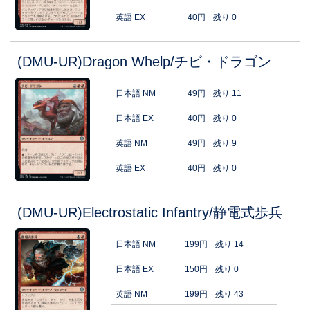
英語 EX
40円
残り 0
(DMU-UR)Dragon Whelp/チビ・ドラゴン
日本語 NM
49円
残り 11
日本語 EX
40円
残り 0
英語 NM
49円
残り 9
英語 EX
40円
残り 0
(DMU-UR)Electrostatic Infantry/静電式歩兵
日本語 NM
199円
残り 14
日本語 EX
150円
残り 0
英語 NM
199円
残り 43