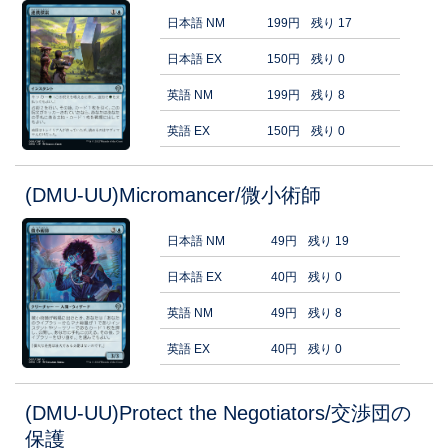
日本語 NM
199円
残り 17
日本語 EX
150円
残り 0
英語 NM
199円
残り 8
英語 EX
150円
残り 0
(DMU-UU)Micromancer/微小術師
日本語 NM
49円
残り 19
日本語 EX
40円
残り 0
英語 NM
49円
残り 8
英語 EX
40円
残り 0
(DMU-UU)Protect the Negotiators/交渉団の
保護