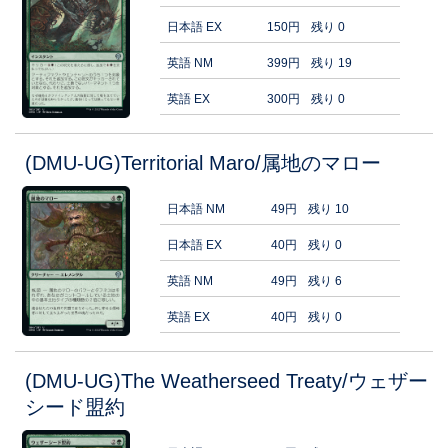
日本語 EX
150円
残り 0
英語 NM
399円
残り 19
英語 EX
300円
残り 0
(DMU-UG)Territorial Maro/属地のマロー
日本語 NM
49円
残り 10
日本語 EX
40円
残り 0
英語 NM
49円
残り 6
英語 EX
40円
残り 0
(DMU-UG)The Weatherseed Treaty/ウェザー
シード盟約