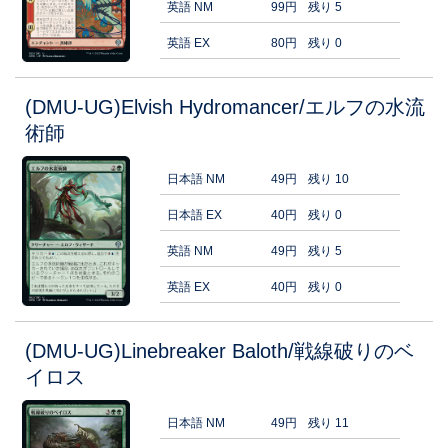
英語 NM
99円
残り 5
英語 EX
80円
残り 0
(DMU-UG)Elvish Hydromancer/エルフの水流
術師
日本語 NM
49円
残り 10
日本語 EX
40円
残り 0
英語 NM
49円
残り 5
英語 EX
40円
残り 0
(DMU-UG)Linebreaker Baloth/戦線破りのベ
イロス
日本語 NM
49円
残り 11