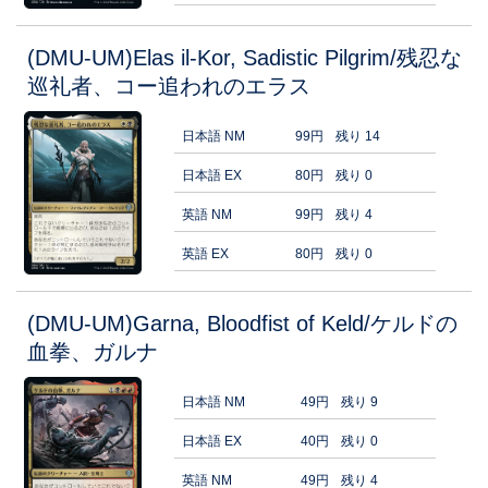
(DMU-UM)Elas il-Kor, Sadistic Pilgrim/残忍な
巡礼者、コー追われのエラス
日本語 NM
99円
残り 14
日本語 EX
80円
残り 0
英語 NM
99円
残り 4
英語 EX
80円
残り 0
(DMU-UM)Garna, Bloodfist of Keld/ケルドの
血拳、ガルナ
日本語 NM
49円
残り 9
日本語 EX
40円
残り 0
英語 NM
49円
残り 4