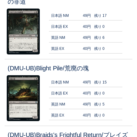
の非道
日本語 NM
49円
残り 17
日本語 EX
40円
残り 0
英語 NM
49円
残り 6
英語 EX
40円
残り 0
(DMU-UB)Blight Pile/荒廃の塊
日本語 NM
49円
残り 15
日本語 EX
40円
残り 0
英語 NM
49円
残り 5
英語 EX
40円
残り 0
(DMU-UB)Braids's Frightful Return/ブレイズ