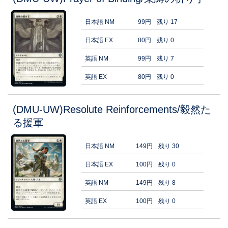
日本語 NM
99円
残り 17
日本語 EX
80円
残り 0
英語 NM
99円
残り 7
英語 EX
80円
残り 0
(DMU-UW)Resolute Reinforcements/毅然た
る援軍
日本語 NM
149円
残り 30
日本語 EX
100円
残り 0
英語 NM
149円
残り 8
英語 EX
100円
残り 0