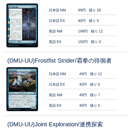
日本語 NM
99円
残り 28
日本語 EX
80円
残り 0
英語 NM
199円
残り 12
英語 EX
150円
残り 0
(DMU-UU)Frostfist Strider/霜拳の徘徊者
日本語 NM
49円
残り 12
日本語 EX
40円
残り 0
英語 NM
49円
残り 7
英語 EX
40円
残り 0
(DMU-UU)Joint Exploration/連携探索