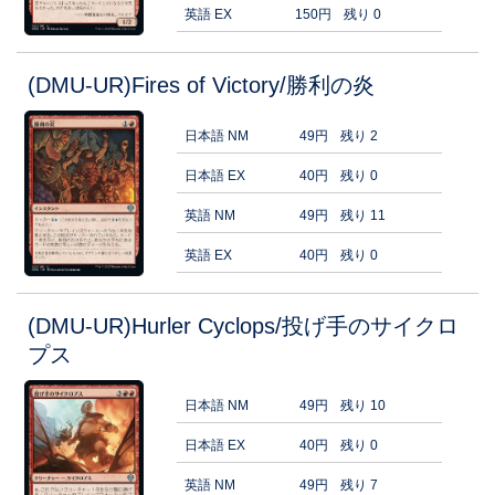
英語 EX
150円
残り 0
(DMU-UR)Fires of Victory/勝利の炎
日本語 NM
49円
残り 2
日本語 EX
40円
残り 0
英語 NM
49円
残り 11
英語 EX
40円
残り 0
(DMU-UR)Hurler Cyclops/投げ手のサイクロ
プス
日本語 NM
49円
残り 10
日本語 EX
40円
残り 0
英語 NM
49円
残り 7