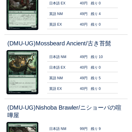
日本語 EX
40円
残り 0
英語 NM
49円
残り 4
英語 EX
40円
残り 0
(DMU-UG)Mossbeard Ancient/古き苔髭
日本語 NM
49円
残り 10
日本語 EX
40円
残り 0
英語 NM
49円
残り 5
英語 EX
40円
残り 0
(DMU-UG)Nishoba Brawler/ニショーバの喧
嘩屋
日本語 NM
99円
残り 9