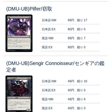
(DMU-UB)Pilfer/窃取
日本語 NM
99円
残り 17
日本語 EX
80円
残り 0
英語 NM
99円
残り 7
英語 EX
80円
残り 0
(DMU-UB)Sengir Connoisseur/センギアの鑑
定者
日本語 NM
49円
残り 16
日本語 EX
40円
残り 0
英語 NM
49円
残り 8
英語 EX
40円
残り 0