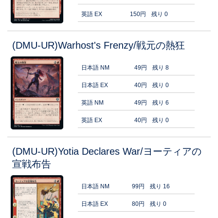
英語 EX
150円
残り 0
(DMU-UR)Warhost's Frenzy/戦元の熱狂
日本語 NM
49円
残り 8
日本語 EX
40円
残り 0
英語 NM
49円
残り 6
英語 EX
40円
残り 0
(DMU-UR)Yotia Declares War/ヨーティアの
宣戦布告
日本語 NM
99円
残り 16
日本語 EX
80円
残り 0