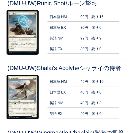
(DMU-UW)Runic Shot/ルーン撃ち
日本語 NM
99円
残り 16
日本語 EX
80円
残り 0
英語 NM
99円
残り 9
英語 EX
80円
残り 0
(DMU-UW)Shalai's Acolyte/シャライの侍者
日本語 NM
49円
残り 10
日本語 EX
40円
残り 0
英語 NM
49円
残り 3
英語 EX
40円
残り 0
(DMU-UW)Wingmantle Chaplain/翼套の司祭