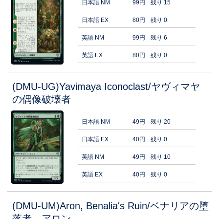
日本語 NM
99円
残り 15
日本語 EX
80円
残り 0
英語 NM
99円
残り 6
英語 EX
80円
残り 0
(DMU-UG)Yavimaya Iconoclast/ヤヴィマヤ
の偶像破壊者
日本語 NM
49円
残り 20
日本語 EX
40円
残り 0
英語 NM
49円
残り 10
英語 EX
40円
残り 0
(DMU-UM)Aron, Benalia's Ruin/ベナリアの堕
落者、アロン