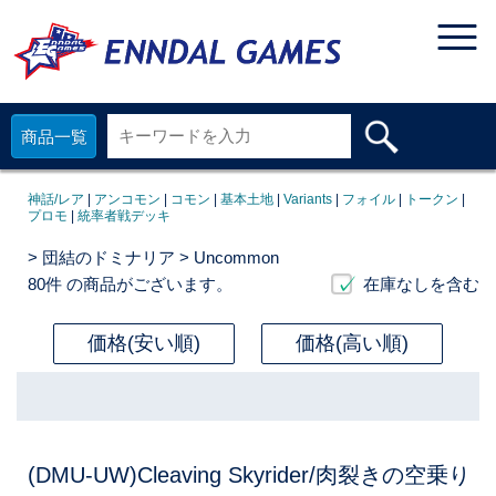
商品一覧
神話/レア
|
アンコモン
|
コモン
|
基本土地
|
Variants
|
フォイル
|
トークン
|
プロモ
|
統率者戦デッキ
>
団結のドミナリア
> Uncommon
80件
の商品がございます。
在庫なしを含む
価格(安い順)
価格(高い順)
(DMU-UW)Cleaving Skyrider/肉裂きの空乗り