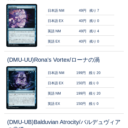
日本語 NM
49円
残り 7
日本語 EX
40円
残り 0
英語 NM
49円
残り 4
英語 EX
40円
残り 0
(DMU-UU)Rona's Vortex/ローナの渦
日本語 NM
199円
残り 20
日本語 EX
150円
残り 0
英語 NM
199円
残り 20
英語 EX
150円
残り 0
(DMU-UB)Balduvian Atrocity/バルデュヴィア