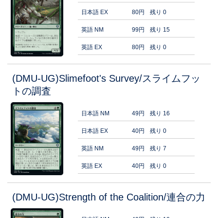
日本語 EX
80円
残り 0
英語 NM
99円
残り 15
英語 EX
80円
残り 0
(DMU-UG)Slimefoot's Survey/スライムフッ
トの調査
日本語 NM
49円
残り 16
日本語 EX
40円
残り 0
英語 NM
49円
残り 7
英語 EX
40円
残り 0
(DMU-UG)Strength of the Coalition/連合の力