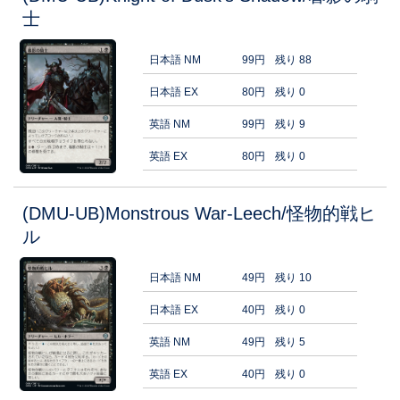
士
日本語 NM
99円
残り 88
日本語 EX
80円
残り 0
英語 NM
99円
残り 9
英語 EX
80円
残り 0
(DMU-UB)Monstrous War-Leech/怪物的戦ヒ
ル
日本語 NM
49円
残り 10
日本語 EX
40円
残り 0
英語 NM
49円
残り 5
英語 EX
40円
残り 0