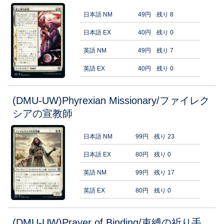
日本語 NM
49円
残り 8
日本語 EX
40円
残り 0
英語 NM
49円
残り 7
英語 EX
40円
残り 0
(DMU-UW)Phyrexian Missionary/ファイレク
シアの宣教師
日本語 NM
99円
残り 23
日本語 EX
80円
残り 0
英語 NM
99円
残り 17
英語 EX
80円
残り 0
(DMU-UW)Prayer of Binding/束縛の祈り手