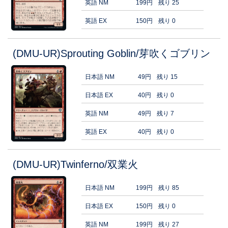
英語 NM
199円
残り 25
英語 EX
150円
残り 0
(DMU-UR)Sprouting Goblin/芽吹くゴブリン
日本語 NM
49円
残り 15
日本語 EX
40円
残り 0
英語 NM
49円
残り 7
英語 EX
40円
残り 0
(DMU-UR)Twinferno/双業火
日本語 NM
199円
残り 85
日本語 EX
150円
残り 0
英語 NM
199円
残り 27