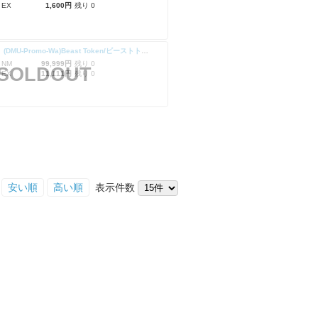
 EX
1,600円
残り 0
【Foil】(DMU-Promo-Wa)Beast Token/ビーストトークン
 NM
99,999円
残り 0
SOLDOUT
 EX
11,111円
残り 0
安い順
高い順
表示件数