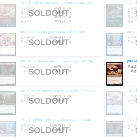
【Foil】(DMU-Promo-Promo_Pack)Lightning Strike/稲妻の一撃
日本語 NM
49円
残り 0
日本語
SOLDOUT
日本語 EX
40円
残り 0
日本語
英語 NM
49円
残り 0
英語 N
英語 EX
40円
残り 0
英語 E
(DMU-Promo-History)Serra Angel/セラの天使
日本語 NM
1,199円
残り 0
日本語
SOLDOUT
日本語 EX
1,000円
残り 0
日本語
(DMU-Promo-History)Sengir Vampire/センギアの吸血鬼
日本語 NM
199円
残り 0
日本語
SOLDOUT
日本語 EX
150円
残り 0
日本語
(DMU-Promo-History)Llanowar Elves/ラノワールのエルフ
日本語 NM
1,199円
残り 0
日本語
SOLDOUT
日本語 EX
1,000円
残り 0
日本語
【Foil】【新枠】(DMU-Promo-History)Lord of Atlantis/アトランティスの王
日本語 NM
1,000円
残り 0
日本語
SOLDOUT
日本語 EX
800円
残り 0
日本語