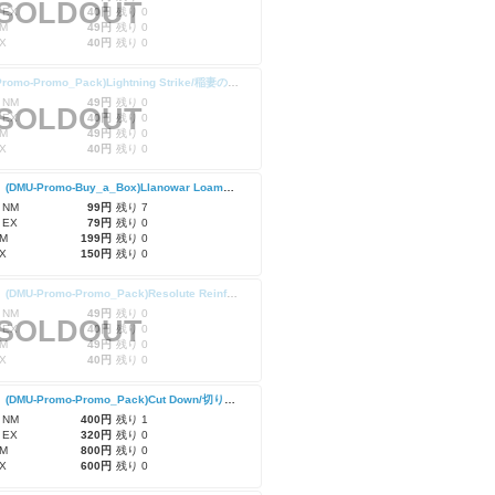
SOLDOUT
 EX
40円
残り 0
M
49円
残り 0
X
40円
残り 0
(DMU-Promo-Promo_Pack)Lightning Strike/稲妻の一撃
 NM
49円
残り 0
SOLDOUT
 EX
40円
残り 0
M
49円
残り 0
X
40円
残り 0
【Foil】(DMU-Promo-Buy_a_Box)Llanowar Loamspeaker/ラノワールの壌土語り
 NM
99円
残り 7
 EX
79円
残り 0
M
199円
残り 0
X
150円
残り 0
【Foil】(DMU-Promo-Promo_Pack)Resolute Reinforcements/毅然たる援軍
 NM
49円
残り 0
SOLDOUT
 EX
40円
残り 0
M
49円
残り 0
X
40円
残り 0
【Foil】(DMU-Promo-Promo_Pack)Cut Down/切り崩し
 NM
400円
残り 1
 EX
320円
残り 0
M
800円
残り 0
X
600円
残り 0