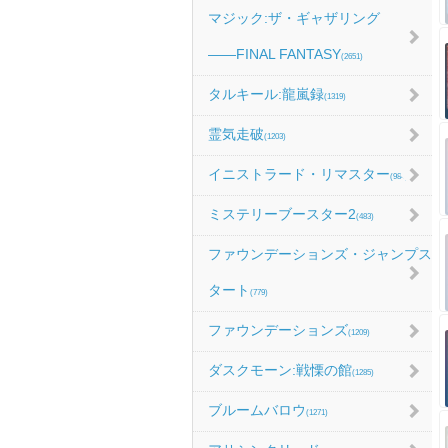
マジック:ザ・ギャザリング
――FINAL FANTASY
(2651)
タルキール:龍嵐録
(1319)
霊気走破
(1203)
イニストラード・リマスター
(984)
ミステリーブースター2
(483)
ファウンデーションズ・ジャンプス
タート
(779)
ファウンデーションズ
(1209)
ダスクモーン:戦慄の館
(1285)
ブルームバロウ
(1271)