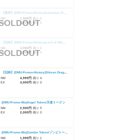
【Foil】【新枠】(DMU-Promo-History)Llanowar Elves/ラノワールのエルフ
 NM
1,500円
残り 0
SOLDOUT
 EX
1,200円
残り 0
【Foil】【旧枠】(DMU-Promo-History)Lord of Atlantis/アトランティスの王
 NM
3,000円
残り 0
SOLDOUT
 EX
2,500円
残り 0
【Foil】【旧枠】(DMU-Promo-History)Shivan Dragon/シヴ山のドラゴン
 NM
4,999円
残り 4
 EX
4,000円
残り 0
】(DMU-Promo-Wa)Angel Token/天使トークン
 NM
2,500円
残り 5
 EX
2,000円
残り 0
【Foil】(DMU-Promo-Wa)Zombie Token/ゾンビトークン
 NM
1,999円
残り 1