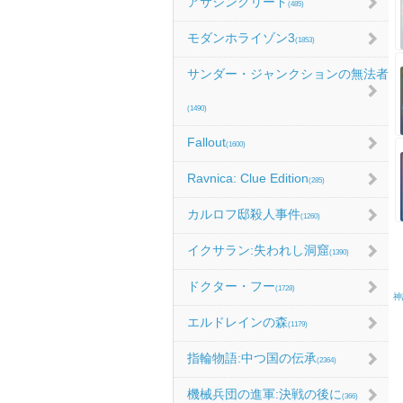
アサシンクリード
(485)
モダンホライゾン3
(1853)
サンダー・ジャンクションの無法者
(1490)
Fallout
(1600)
Ravnica: Clue Edition
(285)
カルロフ邸殺人事件
(1260)
イクサラン:失われし洞窟
(1390)
ドクター・フー
(1728)
神
エルドレインの森
(1179)
指輪物語:中つ国の伝承
(2364)
機械兵団の進軍:決戦の後に
(366)