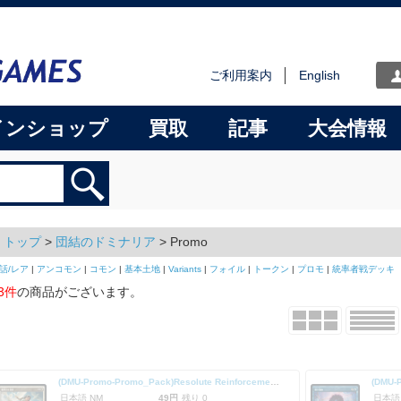
ご利用案内
English
インショップ
買取
記事
大会情報
トップ
>
団結のドミナリア
> Promo
話/レア
|
アンコモン
|
コモン
|
基本土地
|
Variants
|
フォイル
|
トークン
|
プロモ
|
統率者戦デッキ
3件
の商品がございます。
(DMU-Promo-Promo_Pack)Resolute Reinforcements/毅然たる援軍
(DMU-
日本語 NM
49円
残り 0
日本語