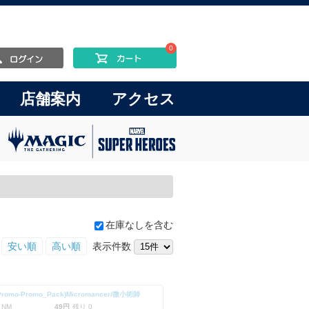
0
店舗案内
アクセス
在庫なしを含む
安い順
高い順
表示件数
Promo-Promo_Pack)Micromancer/微小術師
 NM
49円
残り 0