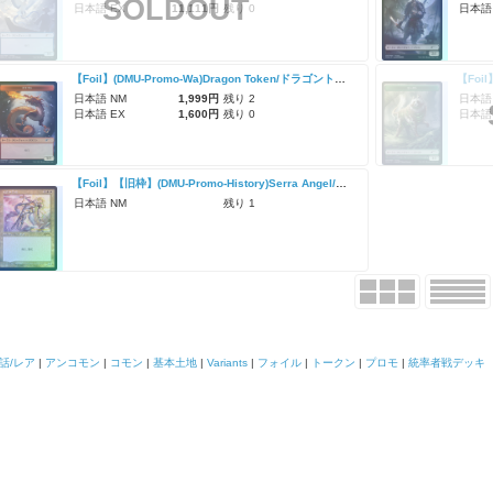
SOLDOUT
日本語 EX
11,111円
残り 0
日本語
【Foil】(DMU-Promo-Wa)Dragon Token/ドラゴントークン
日本語 NM
1,999円
残り 2
日本語
日本語 EX
1,600円
残り 0
日本語
【Foil】【旧枠】(DMU-Promo-History)Serra Angel/セラの天使【未開封】
日本語 NM
残り 1
話/レア
|
アンコモン
|
コモン
|
基本土地
|
Variants
|
フォイル
|
トークン
|
プロモ
|
統率者戦デッキ