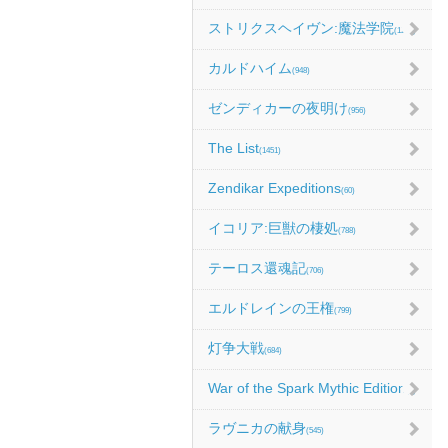
ストリクスヘイヴン:魔法学院
(1214)
カルドハイム
(948)
ゼンディカーの夜明け
(956)
The List
(1451)
Zendikar Expeditions
(60)
イコリア:巨獣の棲処
(788)
テーロス還魂記
(706)
エルドレインの王権
(799)
灯争大戦
(684)
War of the Spark Mythic Edition
(9)
ラヴニカの献身
(545)