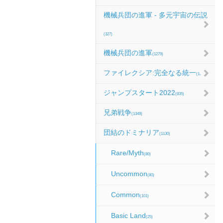
機械兵団の進軍 - 多元宇宙の伝説
(327)
機械兵団の進軍
(1279)
ファイレクシア:完全なる統一
(1067)
ジャンプスタート2022
(835)
兄弟戦争
(1349)
団結のドミナリア
(1130)
Rare/Myth
(80)
Uncommon
(80)
Common
(101)
Basic Land
(25)