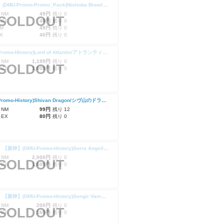
【Foil】(DMU-Promo-Promo_Pack)Nishoba Brawler/ニショーバの喧嘩屋
 NM
49円
残り 0
SOLDOUT
 EX
40円
残り 0
M
49円
残り 0
X
40円
残り 0
(DMU-Promo-History)Lord of Atlantis/アトランティスの王
 NM
1,199円
残り 0
SOLDOUT
 EX
1,000円
残り 0
(DMU-Promo-History)Shivan Dragon/シヴ山のドラゴン
 NM
99円
残り 12
 EX
80円
残り 0
【Foil】【新枠】(DMU-Promo-History)Serra Angel/セラの天使
 NM
2,000円
残り 0
SOLDOUT
 EX
1,600円
残り 0
【Foil】【新枠】(DMU-Promo-History)Sengir Vampire/センギアの吸血鬼
 NM
200円
残り 0
SOLDOUT
 EX
160円
残り 0