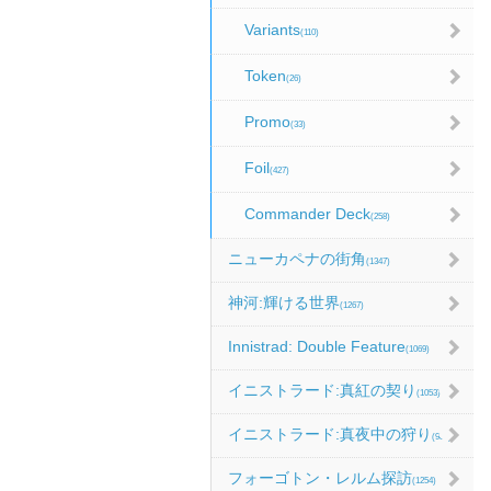
Variants
(110)
Token
(26)
Promo
(33)
Foil
(427)
Commander Deck
(258)
ニューカペナの街角
(1347)
神河:輝ける世界
(1267)
Innistrad: Double Feature
(1069)
イニストラード:真紅の契り
(1053)
イニストラード:真夜中の狩り
(986)
フォーゴトン・レルム探訪
(1254)