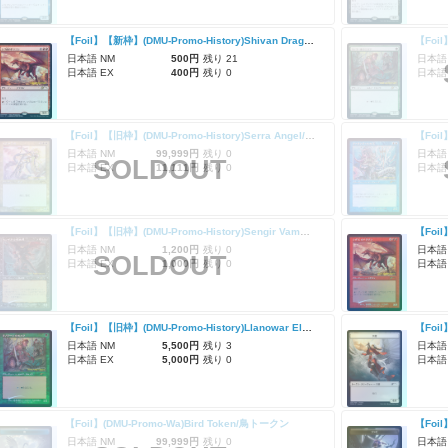
【Foil】【新枠】(DMU-Promo-History)Shivan Dragon/シヴ山のドラゴン
日本語 NM
500円
残り 21
日本語
日本語 EX
400円
残り 0
日本語
【Foil】【旧枠】(DMU-Promo-History)Serra Angel/セラの天使
日本語 NM
99,999円
残り 0
日本語
SOLDOUT
日本語 EX
11,111円
残り 0
日本語
【Foil】【旧枠】(DMU-Promo-History)Sengir Vampire/センギアの吸血鬼
日本語 NM
1,200円
残り 0
日本語
SOLDOUT
日本語 EX
1,000円
残り 0
日本語
【Foil】【旧枠】(DMU-Promo-History)Llanowar Elves/ラノワールのエルフ
【Foil
日本語 NM
5,500円
残り 3
日本語
日本語 EX
5,000円
残り 0
日本語
【Foil】(DMU-Promo-Wa)Bird Token/鳥トークン
日本語 NM
99,999円
残り 0
日本語