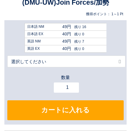
(DMU-UW)Join Forces/加勢
獲得ポイント：
1～1
Pt
49円
日本語 NM
残り 16
40円
日本語 EX
残り 0
49円
英語 NM
残り 7
40円
英語 EX
残り 0
数量
カートに入れる