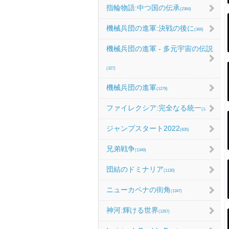
指輪物語:中つ国の伝承
(2364)
機械兵団の進軍:決戦の後に
(366)
機械兵団の進軍 - 多元宇宙の伝説
(327)
機械兵団の進軍
(1279)
ファイレクシア:完全なる統一
(1067)
ジャンプスタート2022
(835)
兄弟戦争
(1349)
団結のドミナリア
(1130)
ニューカペナの街角
(1347)
神河:輝ける世界
(1267)