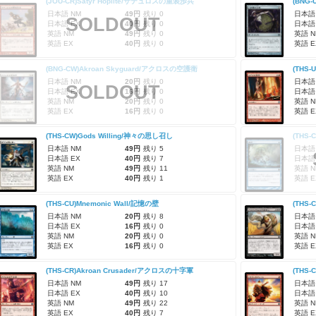
(JOU-CR)Satyr Hoplite/サテュロスの重装歩兵
(BNG-
日本語 NM
49円
残り 0
日本語
SOLDOUT
日本語 EX
40円
残り 0
日本語
英語 NM
49円
残り 0
英語 N
英語 EX
40円
残り 0
英語 E
(BNG-CW)Akroan Skyguard/アクロスの空護衛
(THS
日本語 NM
20円
残り 0
日本語
SOLDOUT
日本語 EX
16円
残り 0
日本語
英語 NM
20円
残り 0
英語 N
英語 EX
16円
残り 0
英語 E
(THS-CW)Gods Willing/神々の思し召し
(THS-
日本語 NM
49円
残り 5
日本語
日本語 EX
40円
残り 7
日本語
英語 NM
49円
残り 11
英語 N
英語 EX
40円
残り 1
英語 E
(THS-CU)Mnemonic Wall/記憶の壁
日本語 NM
20円
残り 8
日本語
日本語 EX
16円
残り 0
日本語
英語 NM
20円
残り 0
英語 N
英語 EX
16円
残り 0
英語 E
(THS-CR)Akroan Crusader/アクロスの十字軍
(THS
日本語 NM
49円
残り 17
日本語
日本語 EX
40円
残り 10
日本語
英語 NM
49円
残り 22
英語 N
英語 EX
40円
残り 7
英語 E