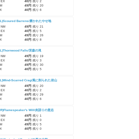
 EX
40円
残り 2
M
49円
残り 20
X
40円
残り 6
CL)Scoured Barrens/磨かれたやせ地
 NM
49円
残り 21
 EX
40円
残り 5
M
49円
残り 26
X
40円
残り 8
CL)Thornwood Falls/茨森の滝
 NM
49円
残り 19
 EX
40円
残り 3
M
49円
残り 30
X
40円
残り 5
CL)Wind-Scarred Crag/風に削られた岩山
 NM
49円
残り 20
 EX
40円
残り 2
M
49円
残り 29
X
40円
残り 6
CR)Flamespeaker's Will/炎語りの意志
 NM
49円
残り 1
 EX
40円
残り 0
M
49円
残り 5
X
40円
残り 0