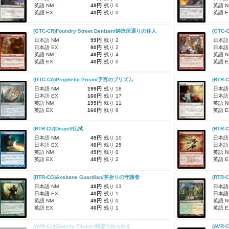
英語 NM
49円
残り 0
英語 N
英語 EX
40円
残り 0
英語 E
(GTC-CR)Foundry Street Denizen/鋳造所通りの住人
(GTC-
日本語 NM
99円
残り 2
日本語
日本語 EX
80円
残り 2
日本語
英語 NM
49円
残り 4
英語 N
英語 EX
40円
残り 0
英語 E
(GTC-CA)Prophetic Prism/予言のプリズム
(RTR-
日本語 NM
199円
残り 18
日本語
日本語 EX
160円
残り 17
日本語
英語 NM
199円
残り 11
英語 N
英語 EX
160円
残り 8
英語 E
(RTR-CU)Dispel/払拭
(RTR-C
日本語 NM
49円
残り 10
日本語
日本語 EX
40円
残り 25
日本語
英語 NM
49円
残り 0
英語 N
英語 EX
40円
残り 2
英語 E
(RTR-CG)Axebane Guardian/斧折りの守護者
(RTR-
日本語 NM
49円
残り 13
日本語
日本語 EX
40円
残り 1
日本語
英語 NM
49円
残り 0
英語 N
英語 EX
40円
残り 1
英語 E
(AVR-CU)Ghostly Flicker/幽霊のゆらめき
(AVR-