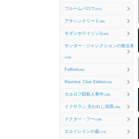
ブルームバロウ
(1271)
アサシンクリード
(485)
モダンホライゾン3
(1853)
サンダー・ジャンクションの無法者
(1490)
Fallout
(1600)
Ravnica: Clue Edition
(285)
カルロフ邸殺人事件
(1260)
イクサラン:失われし洞窟
(1390)
ドクター・フー
(1728)
エルドレインの森
(1179)