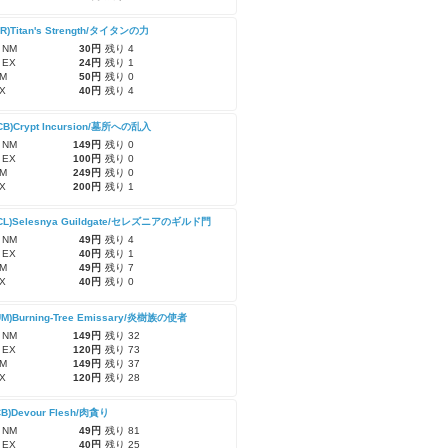
CR)Titan's Strength/タイタンの力
 NM
30円
残り 4
 EX
24円
残り 1
M
50円
残り 0
X
40円
残り 4
CB)Crypt Incursion/墓所への乱入
 NM
149円
残り 0
 EX
100円
残り 0
M
249円
残り 0
X
200円
残り 1
CL)Selesnya Guildgate/セレズニアのギルド門
 NM
49円
残り 4
 EX
40円
残り 1
M
49円
残り 7
X
40円
残り 0
UM)Burning-Tree Emissary/炎樹族の使者
 NM
149円
残り 32
 EX
120円
残り 73
M
149円
残り 37
X
120円
残り 28
CB)Devour Flesh/肉貪り
 NM
49円
残り 81
 EX
40円
残り 25