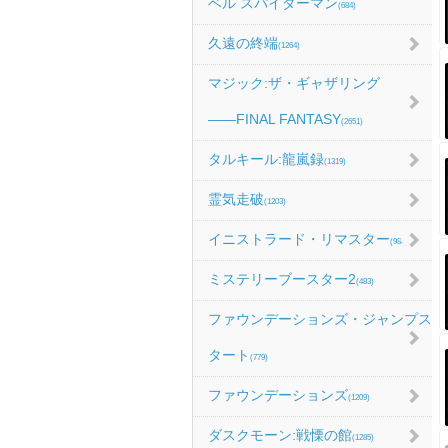
ベル スパイダーマン
(684)
久遠の終端
(1264)
マジック:ザ・ギャザリング
――FINAL FANTASY
(2651)
タルキール:龍嵐録
(1319)
霊気走破
(1203)
イニストラード・リマスター
(984)
ミステリーブースター2
(483)
ファウンデーションズ・ジャンプス
タート
(779)
ファウンデーションズ
(1209)
ダスクモーン:戦慄の館
(1285)