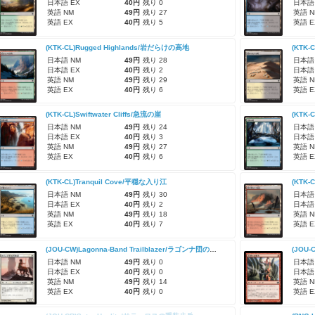
日本語 EX
40円
残り 0
日本語
英語 NM
49円
残り 27
英語 N
英語 EX
40円
残り 5
英語 E
(KTK-CL)Rugged Highlands/岩だらけの高地
(KTK-
日本語 NM
49円
残り 28
日本語
日本語 EX
40円
残り 2
日本語
英語 NM
49円
残り 29
英語 N
英語 EX
40円
残り 6
英語 E
(KTK-CL)Swiftwater Cliffs/急流の崖
(KTK-
日本語 NM
49円
残り 24
日本語
日本語 EX
40円
残り 3
日本語
英語 NM
49円
残り 27
英語 N
英語 EX
40円
残り 6
英語 E
(KTK-CL)Tranquil Cove/平穏な入り江
(KTK-
日本語 NM
49円
残り 30
日本語
日本語 EX
40円
残り 2
日本語
英語 NM
49円
残り 18
英語 N
英語 EX
40円
残り 7
英語 E
(JOU-CW)Lagonna-Band Trailblazer/ラゴンナ団の先駆者
(JOU-
日本語 NM
49円
残り 0
日本語
日本語 EX
40円
残り 0
日本語
英語 NM
49円
残り 14
英語 N
英語 EX
40円
残り 0
英語 E