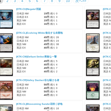
1
2
3
4
5
6
7
8
9
10
次へ>>
(DTK-CU)Negate/否認
(DTK-
日本語 NM
19円
残り 0
日本語
日本語 EX
16円
残り 3
日本語
英語 NM
19円
残り 1
英語 N
英語 EX
16円
残り 1
英語 E
(DTK-CL)Evolving Wilds/進化する未開地
(KTK-
日本語 NM
49円
残り 26
日本語
日本語 EX
40円
残り 24
日本語
英語 NM
49円
残り 38
英語 N
英語 EX
40円
残り 3
英語 E
(KTK-CW)Defiant Strike/果敢な一撃
(KTK
日本語 NM
49円
残り 5
日本語
日本語 EX
40円
残り 4
日本語
英語 NM
49円
残り 7
英語 N
英語 EX
40円
残り 2
英語 E
(KTK-CR)Valley Dasher/谷を駆ける者
(KTK-
日本語 NM
50円
残り 8
日本語
日本語 EX
40円
残り 0
日本語
英語 NM
50円
残り 6
英語 N
英語 EX
40円
残り 0
英語 E
(KTK-CL)Blossoming Sands/花咲く砂地
(KTK-
日本語 NM
49円
残り 16
日本語