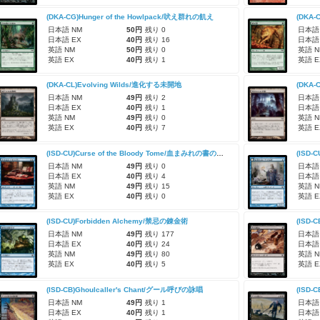
(DKA-CG)Hunger of the Howlpack/吠え群れの飢え
(DKA-
日本語 NM
50円
残り 0
日本語
日本語 EX
40円
残り 16
日本語
英語 NM
50円
残り 0
英語 N
英語 EX
40円
残り 1
英語 E
(DKA-CL)Evolving Wilds/進化する未開地
(DKA-
日本語 NM
49円
残り 2
日本語
日本語 EX
40円
残り 1
日本語
英語 NM
49円
残り 0
英語 N
英語 EX
40円
残り 7
英語 E
(ISD-CU)Curse of the Bloody Tome/血まみれの書の呪い
(ISD-
日本語 NM
49円
残り 0
日本語
日本語 EX
40円
残り 4
日本語
英語 NM
49円
残り 15
英語 N
英語 EX
40円
残り 0
英語 E
(ISD-CU)Forbidden Alchemy/禁忌の錬金術
(ISD-
日本語 NM
49円
残り 177
日本語
日本語 EX
40円
残り 24
日本語
英語 NM
49円
残り 80
英語 N
英語 EX
40円
残り 5
英語 E
(ISD-CB)Ghoulcaller's Chant/グール呼びの詠唱
(ISD-
日本語 NM
49円
残り 1
日本語
日本語 EX
40円
残り 1
日本語