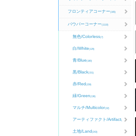
フロンティアコーナー
(165)
パウパーコーナー
(1110)
無色/Colorless
(7)
白/White
(129)
青/Blue
(180)
黒/Black
(151)
赤/Red
(159)
緑/Green
(136)
マルチ/Multicolor
(32)
アーティファクト/Artifact
(73)
土地/Land
(243)