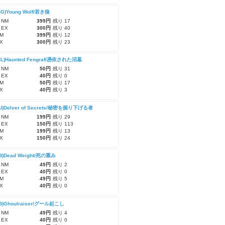
CG)Young Wolf/若き狼
 NM
399円
残り 17
 EX
300円
残り 40
M
399円
残り 12
X
300円
残り 23
CL)Haunted Fengraf/憑依された沼墓
 NM
50円
残り 31
 EX
40円
残り 0
M
50円
残り 17
X
40円
残り 3
CU)Delver of Secrets/秘密を掘り下げる者
 NM
199円
残り 29
 EX
150円
残り 113
M
199円
残り 13
X
150円
残り 24
CB)Dead Weight/死の重み
 NM
49円
残り 2
 EX
40円
残り 0
M
49円
残り 5
X
40円
残り 0
CB)Ghoulraiser/グール起こし
 NM
49円
残り 4
 EX
40円
残り 0