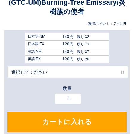
(GTC-UM)Burning-Tree Emissary/炎
樹族の使者
獲得ポイント：
2～2
Pt
149円
日本語 NM
残り 32
120円
日本語 EX
残り 73
149円
英語 NM
残り 37
120円
英語 EX
残り 28
数量
カートに入れる