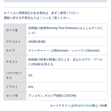
タイトルに状態表記がある場合は、必ずご参照ください。
通販に対する不明点などは
こちら
をご覧ください。
炎樹族の使者/Burning-Tree Emissary (えんじゅぞくのし
カード名
しゃ)
マナコスト
(赤/緑)(赤/緑)
タイプ
クリーチャー ― 人間(Human)・シャーマン(Shaman)
炎樹族の使者が戦場に出たとき、あなたのマナ・プール
テキスト
に(赤)(緑)を加える。
パワー/タフ
2/2
ネス
イラスト
Izzy
セット等
アンコモン, ギルド門侵犯 (216/249)
カードテキストは
Wisdom Guild
様より転載