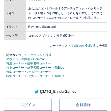
あなたがコントロールするアーティファクトやクリーチ
テキスト
ャーや土地２つを対象とし、それらを追放し、その後そ
れらのカードをあなたのコントロール下で戦場に戻す。
イラスト
Raymond Swanland
セット等
コモン, アヴァシンの帰還 (57/244)
カードテキストは
Wisdom Guild
様より転載
関連カテゴリ：
アヴァシンの帰還
アヴァシンの帰還
>
Common
特集コーナー
>
統率者戦コーナー
特集コーナー
>
統率者戦コーナー
>
青/Blue
特集コーナー
>
パウパーコーナー
特集コーナー
>
パウパーコーナー
>
青/Blue
ログイン
会員登録