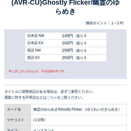
(AVR-CU)Ghostly Flicker/幽霊のゆ
らめき
獲得ポイント：
1～3
Pt
149円
日本語 NM
残り 0
100円
日本語 EX
残り 0
299円
英語 NM
残り 0
250円
英語 EX
残り 0
申し訳ございませんが、只今品切れ中です。
タイトルに状態表記がある場合は、必ずご参照ください。
通販に対する不明点などは
こちら
をご覧ください。
カード名
幽霊のゆらめき/Ghostly Flicker （ゆうれいのきらめき）
マナコスト
(２)(青)
タイプ
インスタント