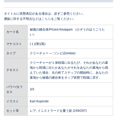
タイトルに状態表記がある場合は、必ずご参照ください。
通販に対する不明点などは
こちら
をご覧ください。
秘蔵の縫合体/Prized Amalgam （ひぞうのほうごうた
カード名
い）
マナコスト
(１)(青)(黒)
タイプ
クリーチャー ― ゾンビ(Zombie)
クリーチャーが１体戦場に出るたび、それがあなたの墓
地から戦場に出たかあなたがそれをあなたの墓地から唱
テキスト
えていた場合、次の終了ステップの開始時に、あなたの
墓地から秘蔵の縫合体をタップ状態で戦場に戻す。
パワー/タフ
3/3
ネス
イラスト
Karl Kopinski
セット等
レア, イニストラードを覆う影 (249/297)