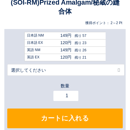
(SOI-RM)Prized Amalgam/秘蔵の縫
合体
獲得ポイント：
2～2
Pt
149円
日本語 NM
残り 57
120円
日本語 EX
残り 23
149円
英語 NM
残り 26
120円
英語 EX
残り 21
数量
カートに入れる