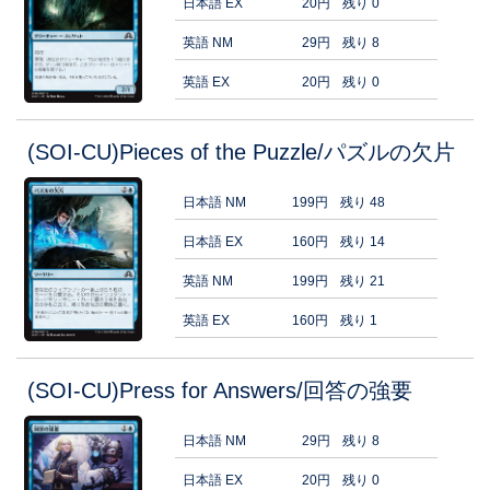
日本語 EX
20円
残り 0
英語 NM
29円
残り 8
英語 EX
20円
残り 0
(SOI-CU)Pieces of the Puzzle/パズルの欠片
日本語 NM
199円
残り 48
日本語 EX
160円
残り 14
英語 NM
199円
残り 21
英語 EX
160円
残り 1
(SOI-CU)Press for Answers/回答の強要
日本語 NM
29円
残り 8
日本語 EX
20円
残り 0