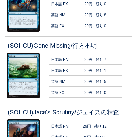
日本語 EX
20円
残り 0
英語 NM
29円
残り 8
英語 EX
20円
残り 0
(SOI-CU)Gone Missing/行方不明
日本語 NM
29円
残り 7
日本語 EX
20円
残り 1
英語 NM
29円
残り 5
英語 EX
20円
残り 0
(SOI-CU)Jace's Scrutiny/ジェイスの精査
日本語 NM
29円
残り 12