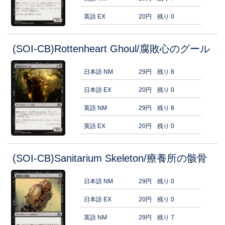
英語 EX
20円
残り 0
(SOI-CB)Rottenheart Ghoul/腐敗心のグール
日本語 NM
29円
残り 8
日本語 EX
20円
残り 0
英語 NM
29円
残り 8
英語 EX
20円
残り 0
(SOI-CB)Sanitarium Skeleton/療養所の骸骨
日本語 NM
29円
残り 0
日本語 EX
20円
残り 0
英語 NM
29円
残り 7