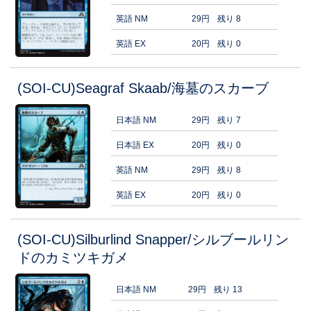
英語 NM
29円
残り 8
英語 EX
20円
残り 0
(SOI-CU)Seagraf Skaab/海墓のスカーブ
日本語 NM
29円
残り 7
日本語 EX
20円
残り 0
英語 NM
29円
残り 8
英語 EX
20円
残り 0
(SOI-CU)Silburlind Snapper/シルブールリン
ドのカミツキガメ
日本語 NM
29円
残り 13