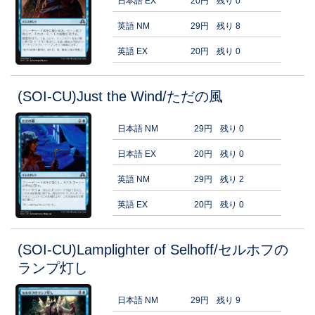
日本語 EX
20円
残り 0
英語 NM
29円
残り 8
英語 EX
20円
残り 0
(SOI-CU)Just the Wind/ただの風
日本語 NM
29円
残り 0
日本語 EX
20円
残り 0
英語 NM
29円
残り 2
英語 EX
20円
残り 0
(SOI-CU)Lamplighter of Selhoff/セルホフの
ランプ灯し
日本語 NM
29円
残り 9