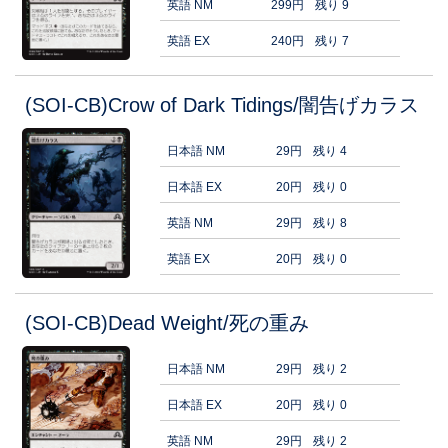
英語 NM
299円
残り 9
英語 EX
240円
残り 7
(SOI-CB)Crow of Dark Tidings/闇告げカラス
日本語 NM
29円
残り 4
日本語 EX
20円
残り 0
英語 NM
29円
残り 8
英語 EX
20円
残り 0
(SOI-CB)Dead Weight/死の重み
日本語 NM
29円
残り 2
日本語 EX
20円
残り 0
英語 NM
29円
残り 2