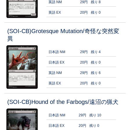
英語 NM
29円
残り 8
英語 EX
20円
残り 0
(SOI-CB)Grotesque Mutation/奇怪な突然変
異
日本語 NM
29円
残り 4
日本語 EX
20円
残り 0
英語 NM
29円
残り 6
英語 EX
20円
残り 0
(SOI-CB)Hound of the Farbogs/遠沼の猟犬
日本語 NM
29円
残り 10
日本語 EX
20円
残り 0