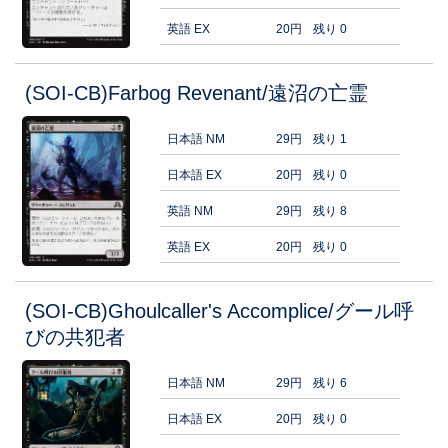
英語 EX
20円
残り 0
(SOI-CB)Farbog Revenant/遠沼の亡霊
日本語 NM
29円
残り 1
日本語 EX
20円
残り 0
英語 NM
29円
残り 8
英語 EX
20円
残り 0
(SOI-CB)Ghoulcaller's Accomplice/グール呼
びの共犯者
日本語 NM
29円
残り 6
日本語 EX
20円
残り 0