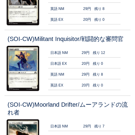
英語 NM
29円
残り 8
英語 EX
20円
残り 0
(SOI-CW)Militant Inquisitor/戦闘的な審問官
日本語 NM
29円
残り 12
日本語 EX
20円
残り 0
英語 NM
29円
残り 8
英語 EX
20円
残り 0
(SOI-CW)Moorland Drifter/ムーアランドの流
れ者
日本語 NM
29円
残り 7