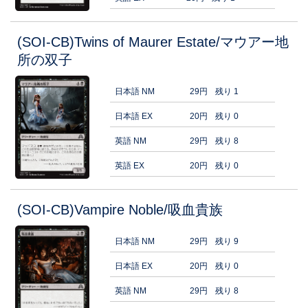
(SOI-CB)Twins of Maurer Estate/マウアー地
所の双子
日本語 NM
29円
残り 1
日本語 EX
20円
残り 0
英語 NM
29円
残り 8
英語 EX
20円
残り 0
(SOI-CB)Vampire Noble/吸血貴族
日本語 NM
29円
残り 9
日本語 EX
20円
残り 0
英語 NM
29円
残り 8