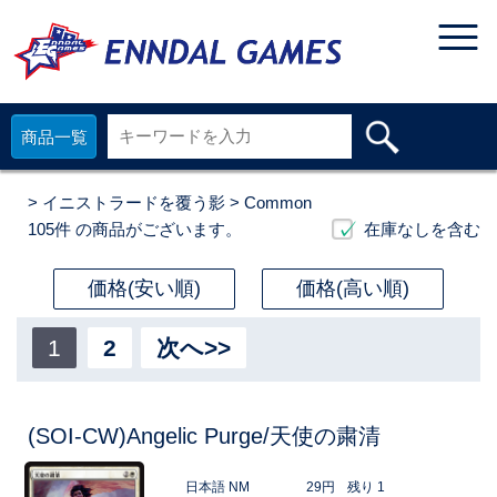
商品一覧
>
イニストラードを覆う影
> Common
105件
の商品がございます。
在庫なしを含む
価格(安い順)
価格(高い順)
1
2
次へ>>
(SOI-CW)Angelic Purge/天使の粛清
日本語 NM
29円
残り 1