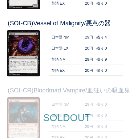
英語 EX
20円
残り 0
(SOI-CB)Vessel of Malignity/悪意の器
日本語 NM
29円
残り 4
日本語 EX
20円
残り 0
英語 NM
29円
残り 9
英語 EX
20円
残り 0
(SOI-CR)Bloodmad Vampire/血狂いの吸血鬼
日本語 NM
29円
残り 0
SOLDOUT
日本語 EX
20円
残り 0
英語 NM
29円
残り 0
英語 EX
20円
残り 0