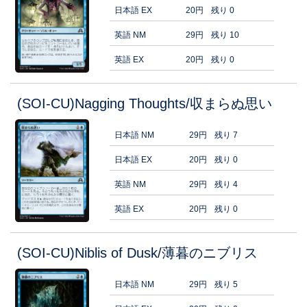
日本語 EX
20円
残り 0
英語 NM
29円
残り 10
英語 EX
20円
残り 0
(SOI-CU)Nagging Thoughts/収まらぬ思い
日本語 NM
29円
残り 7
日本語 EX
20円
残り 0
英語 NM
29円
残り 4
英語 EX
20円
残り 0
(SOI-CU)Niblis of Dusk/薄暮のニブリス
日本語 NM
29円
残り 5