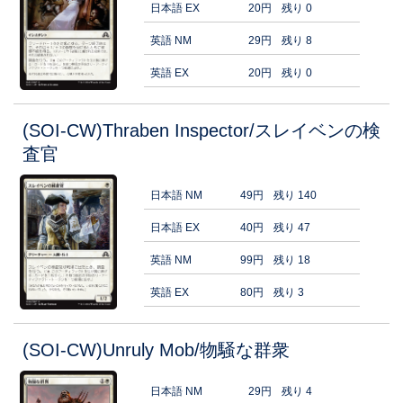
日本語 EX
20円
残り 0
英語 NM
29円
残り 8
英語 EX
20円
残り 0
(SOI-CW)Thraben Inspector/スレイベンの検
査官
日本語 NM
49円
残り 140
日本語 EX
40円
残り 47
英語 NM
99円
残り 18
英語 EX
80円
残り 3
(SOI-CW)Unruly Mob/物騒な群衆
日本語 NM
29円
残り 4