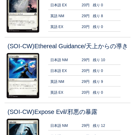
日本語 EX
20円
残り 0
英語 NM
29円
残り 8
英語 EX
20円
残り 0
(SOI-CW)Ethereal Guidance/天上からの導き
日本語 NM
29円
残り 10
日本語 EX
20円
残り 0
英語 NM
29円
残り 9
英語 EX
20円
残り 0
(SOI-CW)Expose Evil/邪悪の暴露
日本語 NM
29円
残り 12