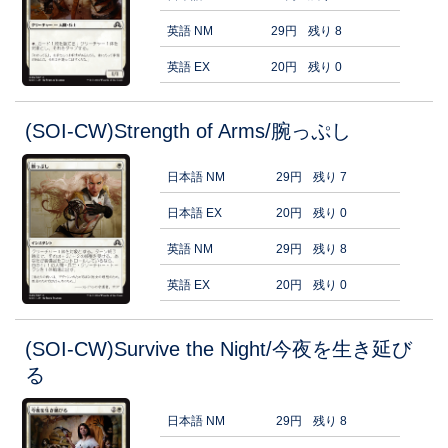
英語 NM
29円
残り 8
英語 EX
20円
残り 0
(SOI-CW)Strength of Arms/腕っぷし
日本語 NM
29円
残り 7
日本語 EX
20円
残り 0
英語 NM
29円
残り 8
英語 EX
20円
残り 0
(SOI-CW)Survive the Night/今夜を生き延び
る
日本語 NM
29円
残り 8