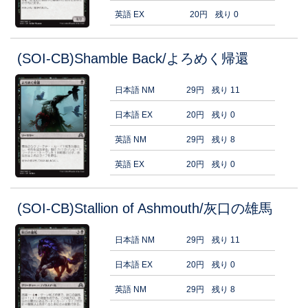
英語 EX
20円
残り 0
(SOI-CB)Shamble Back/よろめく帰還
日本語 NM
29円
残り 11
日本語 EX
20円
残り 0
英語 NM
29円
残り 8
英語 EX
20円
残り 0
(SOI-CB)Stallion of Ashmouth/灰口の雄馬
日本語 NM
29円
残り 11
日本語 EX
20円
残り 0
英語 NM
29円
残り 8