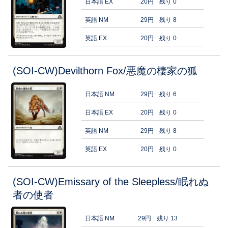
日本語 EX
20円
残り 0
英語 NM
29円
残り 8
英語 EX
20円
残り 0
(SOI-CW)Devilthorn Fox/悪魔の棲家の狐
日本語 NM
29円
残り 6
日本語 EX
20円
残り 0
英語 NM
29円
残り 8
英語 EX
20円
残り 0
(SOI-CW)Emissary of the Sleepless/眠れぬ
者の使者
日本語 NM
29円
残り 13