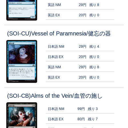
英語 NM
29円
残り 8
英語 EX
20円
残り 0
(SOI-CU)Vessel of Paramnesia/健忘の器
日本語 NM
29円
残り 4
日本語 EX
20円
残り 0
英語 NM
29円
残り 8
英語 EX
20円
残り 0
(SOI-CB)Alms of the Vein/血管の施し
日本語 NM
99円
残り 3
日本語 EX
80円
残り 7