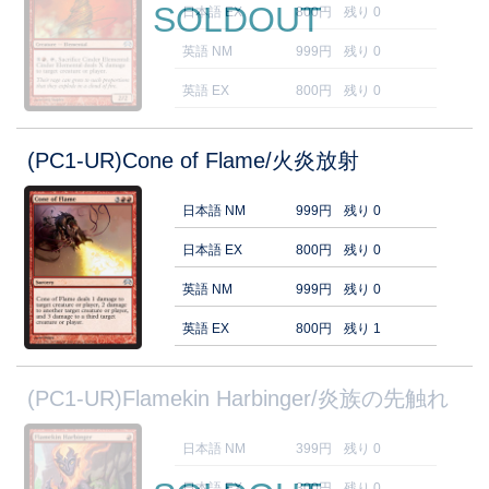
SOLDOUT
日本語 EX
800円
残り 0
英語 NM
999円
残り 0
英語 EX
800円
残り 0
(PC1-UR)Cone of Flame/火炎放射
日本語 NM
999円
残り 0
日本語 EX
800円
残り 0
英語 NM
999円
残り 0
英語 EX
800円
残り 1
(PC1-UR)Flamekin Harbinger/炎族の先触れ
日本語 NM
399円
残り 0
日本語 EX
300円
残り 0