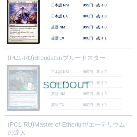
日本語 NM
999円
残り 0
日本語 EX
800円
残り 0
英語 NM
999円
残り 0
英語 EX
800円
残り 1
(PC1-RU)Broodstar/ブルードスター
日本語 NM
999円
残り 0
SOLDOUT
日本語 EX
800円
残り 0
英語 NM
999円
残り 0
英語 EX
800円
残り 0
(PC1-RU)Master of Etherium/エーテリウム
の達人