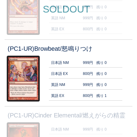
SOLDOUT
日本語 EX
800円
残り 0
英語 NM
999円
残り 0
英語 EX
800円
残り 0
(PC1-UR)Browbeat/怒鳴りつけ
日本語 NM
999円
残り 0
日本語 EX
800円
残り 0
英語 NM
999円
残り 0
英語 EX
800円
残り 1
(PC1-UR)Cinder Elemental/燃えがらの精霊
日本語 NM
999円
残り 0