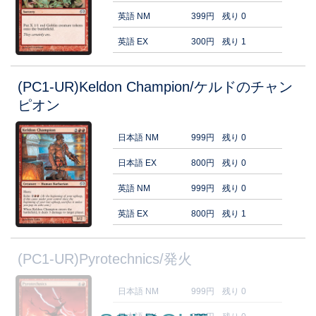
英語 NM
399円
残り 0
英語 EX
300円
残り 1
(PC1-UR)Keldon Champion/ケルドのチャン
ピオン
日本語 NM
999円
残り 0
日本語 EX
800円
残り 0
英語 NM
999円
残り 0
英語 EX
800円
残り 1
(PC1-UR)Pyrotechnics/発火
日本語 NM
999円
残り 0