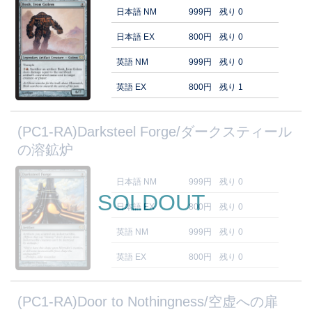
日本語 NM
999円
残り 0
日本語 EX
800円
残り 0
英語 NM
999円
残り 0
英語 EX
800円
残り 1
(PC1-RA)Darksteel Forge/ダークスティール
の溶鉱炉
日本語 NM
999円
残り 0
SOLDOUT
日本語 EX
800円
残り 0
英語 NM
999円
残り 0
英語 EX
800円
残り 0
(PC1-RA)Door to Nothingness/空虚への扉