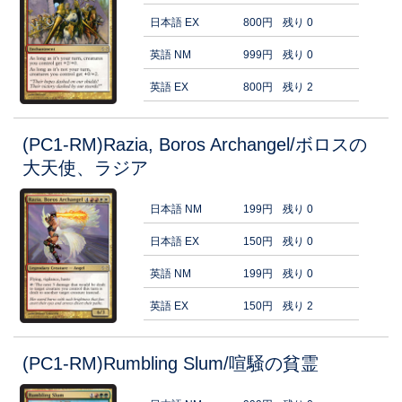
日本語 EX
800円
残り 0
英語 NM
999円
残り 0
英語 EX
800円
残り 2
(PC1-RM)Razia, Boros Archangel/ボロスの
大天使、ラジア
日本語 NM
199円
残り 0
日本語 EX
150円
残り 0
英語 NM
199円
残り 0
英語 EX
150円
残り 2
(PC1-RM)Rumbling Slum/喧騒の貧霊