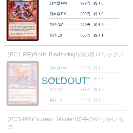
日本語 NM
999円
残り 0
日本語 EX
800円
残り 0
英語 NM
999円
残り 0
英語 EX
800円
残り 1
(PC1-RR)Rorix Bladewing/刃の翼ロリックス
日本語 NM
999円
残り 0
SOLDOUT
日本語 EX
800円
残り 0
英語 NM
999円
残り 0
英語 EX
800円
残り 0
(PC1-RR)Taurean Mauler/雄牛のやっかいも
の