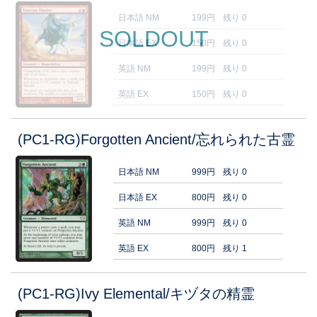
日本語 NM
199円
残り 0
SOLDOUT
日本語 EX
150円
残り 0
英語 NM
199円
残り 0
英語 EX
150円
残り 0
(PC1-RG)Forgotten Ancient/忘れられた古霊
日本語 NM
999円
残り 0
日本語 EX
800円
残り 0
英語 NM
999円
残り 0
英語 EX
800円
残り 1
(PC1-RG)Ivy Elemental/キヅタの精霊