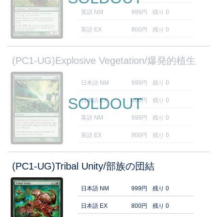
英語 NM
999円
残り 0
英語 EX
800円
残り 0
(PC1-UG)Explosive Vegetation/爆発的植生
日本語 NM
999円
残り 0
SOLDOUT
日本語 EX
800円
残り 0
英語 NM
999円
残り 0
英語 EX
800円
残り 0
(PC1-UG)Tribal Unity/部族の団結
日本語 NM
999円
残り 0
日本語 EX
800円
残り 0