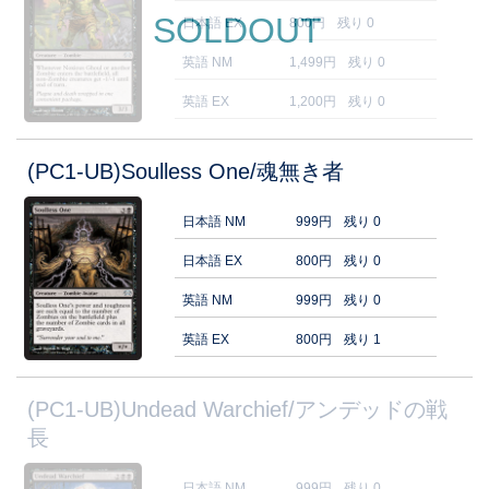
SOLDOUT
日本語 EX
800円
残り 0
英語 NM
1,499円
残り 0
英語 EX
1,200円
残り 0
(PC1-UB)Soulless One/魂無き者
日本語 NM
999円
残り 0
日本語 EX
800円
残り 0
英語 NM
999円
残り 0
英語 EX
800円
残り 1
(PC1-UB)Undead Warchief/アンデッドの戦
長
日本語 NM
999円
残り 0