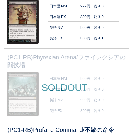
日本語 NM
999円
残り 0
日本語 EX
800円
残り 0
英語 NM
999円
残り 0
英語 EX
800円
残り 1
(PC1-RB)Phyrexian Arena/ファイレクシアの
闘技場
日本語 NM
999円
残り 0
SOLDOUT
日本語 EX
800円
残り 0
英語 NM
999円
残り 0
英語 EX
800円
残り 0
(PC1-RB)Profane Command/不敬の命令