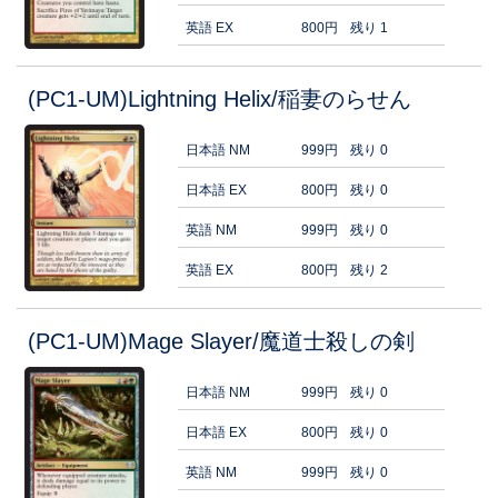
英語 EX
800円
残り 1
(PC1-UM)Lightning Helix/稲妻のらせん
日本語 NM
999円
残り 0
日本語 EX
800円
残り 0
英語 NM
999円
残り 0
英語 EX
800円
残り 2
(PC1-UM)Mage Slayer/魔道士殺しの剣
日本語 NM
999円
残り 0
日本語 EX
800円
残り 0
英語 NM
999円
残り 0