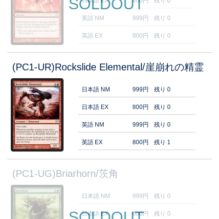
SOLDOUT
日本語 EX
800円
残り 0
英語 NM
999円
残り 0
英語 EX
800円
残り 0
(PC1-UR)Rockslide Elemental/崖崩れの精霊
日本語 NM
999円
残り 0
日本語 EX
800円
残り 0
英語 NM
999円
残り 0
英語 EX
800円
残り 1
(PC1-UG)Briarhorn/茨角
日本語 NM
999円
残り 0
SOLDOUT
日本語 EX
800円
残り 0