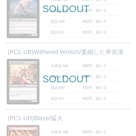
SOLDOUT
日本語 EX
800円
残り 0
英語 NM
999円
残り 0
英語 EX
800円
残り 0
(PC1-UB)Withered Wretch/萎縮した卑劣漢
日本語 NM
999円
残り 0
SOLDOUT
日本語 EX
800円
残り 0
英語 NM
699円
残り 0
英語 EX
560円
残り 0
(PC1-UR)Blaze/猛火
日本語 NM
999円
残り 0