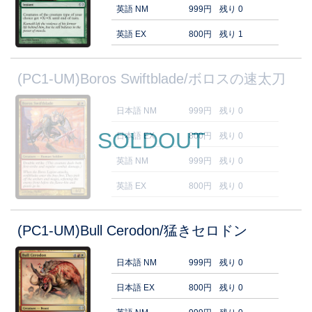
英語 NM
999円
残り 0
英語 EX
800円
残り 1
(PC1-UM)Boros Swiftblade/ボロスの速太刀
日本語 NM
999円
残り 0
SOLDOUT
日本語 EX
800円
残り 0
英語 NM
999円
残り 0
英語 EX
800円
残り 0
(PC1-UM)Bull Cerodon/猛きセロドン
日本語 NM
999円
残り 0
日本語 EX
800円
残り 0