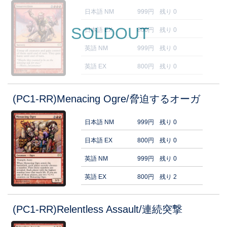
日本語 NM
999円
残り 0
SOLDOUT
日本語 EX
800円
残り 0
英語 NM
999円
残り 0
英語 EX
800円
残り 0
(PC1-RR)Menacing Ogre/脅迫するオーガ
日本語 NM
999円
残り 0
日本語 EX
800円
残り 0
英語 NM
999円
残り 0
英語 EX
800円
残り 2
(PC1-RR)Relentless Assault/連続突撃