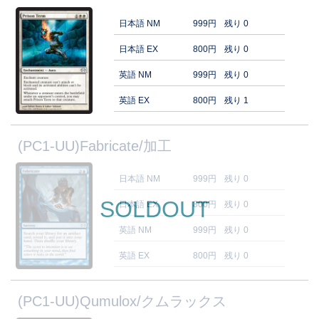
日本語 NM
999円
残り 0
日本語 EX
800円
残り 0
英語 NM
999円
残り 0
英語 EX
800円
残り 1
(PC1-UU)Fabricate/加工
日本語 NM
999円
残り 0
SOLDOUT
日本語 EX
800円
残り 0
英語 NM
999円
残り 0
英語 EX
800円
残り 0
(PC1-UU)Qumulox/クムラックス