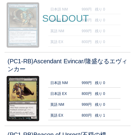
日本語 NM
999円
残り 0
SOLDOUT
日本語 EX
800円
残り 0
英語 NM
999円
残り 0
英語 EX
800円
残り 0
(PC1-RB)Ascendant Evincar/隆盛なるエヴィ
ンカー
日本語 NM
999円
残り 0
日本語 EX
800円
残り 0
英語 NM
999円
残り 0
英語 EX
800円
残り 1
(PC1-RB)Beacon of Unrest/不穏の標