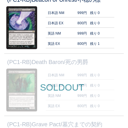
日本語 NM
999円
残り 0
日本語 EX
800円
残り 0
英語 NM
999円
残り 0
英語 EX
800円
残り 1
(PC1-RB)Death Baron/死の男爵
日本語 NM
999円
残り 0
SOLDOUT
日本語 EX
800円
残り 0
英語 NM
999円
残り 0
英語 EX
800円
残り 0
(PC1-RB)Grave Pact/墓穴までの契約