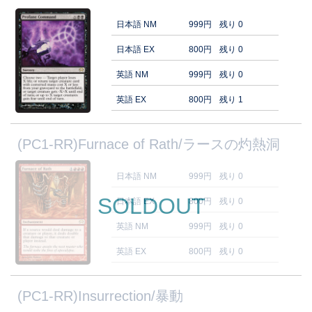
日本語 NM
999円
残り 0
日本語 EX
800円
残り 0
英語 NM
999円
残り 0
英語 EX
800円
残り 1
(PC1-RR)Furnace of Rath/ラースの灼熱洞
日本語 NM
999円
残り 0
SOLDOUT
日本語 EX
800円
残り 0
英語 NM
999円
残り 0
英語 EX
800円
残り 0
(PC1-RR)Insurrection/暴動