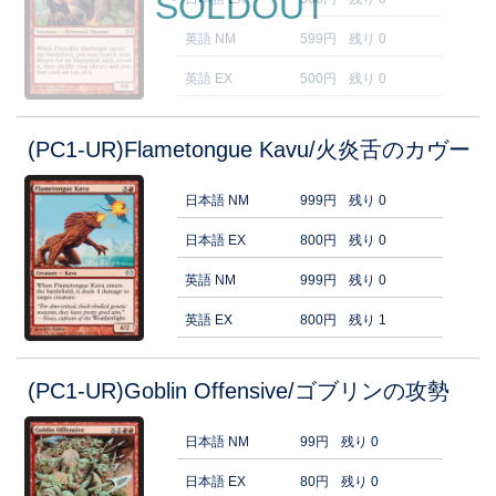
SOLDOUT
英語 NM
599円
残り 0
英語 EX
500円
残り 0
(PC1-UR)Flametongue Kavu/火炎舌のカヴー
日本語 NM
999円
残り 0
日本語 EX
800円
残り 0
英語 NM
999円
残り 0
英語 EX
800円
残り 1
(PC1-UR)Goblin Offensive/ゴブリンの攻勢
日本語 NM
99円
残り 0
日本語 EX
80円
残り 0