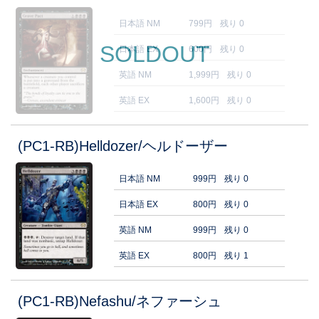
日本語 NM
799円
残り 0
SOLDOUT
日本語 EX
600円
残り 0
英語 NM
1,999円
残り 0
英語 EX
1,600円
残り 0
(PC1-RB)Helldozer/ヘルドーザー
日本語 NM
999円
残り 0
日本語 EX
800円
残り 0
英語 NM
999円
残り 0
英語 EX
800円
残り 1
(PC1-RB)Nefashu/ネファーシュ