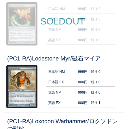
日本語 NM
999円
残り 0
SOLDOUT
日本語 EX
800円
残り 0
英語 NM
999円
残り 0
英語 EX
800円
残り 0
(PC1-RA)Lodestone Myr/磁石マイア
日本語 NM
999円
残り 0
日本語 EX
800円
残り 0
英語 NM
999円
残り 0
英語 EX
800円
残り 1
(PC1-RA)Loxodon Warhammer/ロクソドン
の戦槌