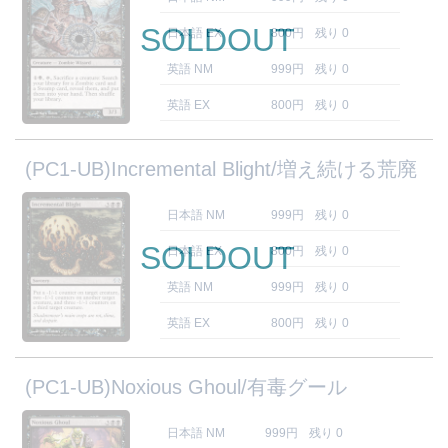
SOLDOUT
日本語 EX
800円
残り 0
英語 NM
999円
残り 0
英語 EX
800円
残り 0
(PC1-UB)Incremental Blight/増え続ける荒廃
日本語 NM
999円
残り 0
SOLDOUT
日本語 EX
800円
残り 0
英語 NM
999円
残り 0
英語 EX
800円
残り 0
(PC1-UB)Noxious Ghoul/有毒グール
日本語 NM
999円
残り 0