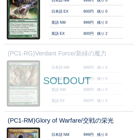
日本語 NM
999円
残り 0
日本語 EX
800円
残り 0
英語 NM
999円
残り 0
英語 EX
800円
残り 2
(PC1-RG)Verdant Force/新緑の魔力
日本語 NM
999円
残り 0
SOLDOUT
日本語 EX
800円
残り 0
英語 NM
999円
残り 0
英語 EX
800円
残り 0
(PC1-RM)Glory of Warfare/交戦の栄光
日本語 NM
999円
残り 0