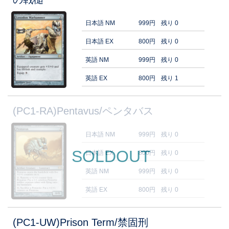
日本語 NM
999円
残り 0
日本語 EX
800円
残り 0
英語 NM
999円
残り 0
英語 EX
800円
残り 1
(PC1-RA)Pentavus/ペンタバス
日本語 NM
999円
残り 0
SOLDOUT
日本語 EX
800円
残り 0
英語 NM
999円
残り 0
英語 EX
800円
残り 0
(PC1-UW)Prison Term/禁固刑