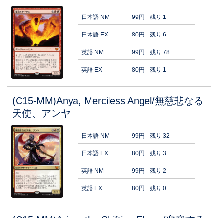
日本語 NM
99円
残り 1
日本語 EX
80円
残り 6
英語 NM
99円
残り 78
英語 EX
80円
残り 1
(C15-MM)Anya, Merciless Angel/無慈悲なる
天使、アンヤ
日本語 NM
99円
残り 32
日本語 EX
80円
残り 3
英語 NM
99円
残り 2
英語 EX
80円
残り 0