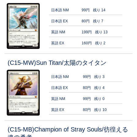
日本語 NM
99円
残り 14
日本語 EX
80円
残り 7
英語 NM
199円
残り 13
英語 EX
160円
残り 2
(C15-MW)Sun Titan/太陽のタイタン
日本語 NM
99円
残り 3
日本語 EX
80円
残り 4
英語 NM
99円
残り 0
英語 EX
80円
残り 10
(C15-MB)Champion of Stray Souls/彷徨える