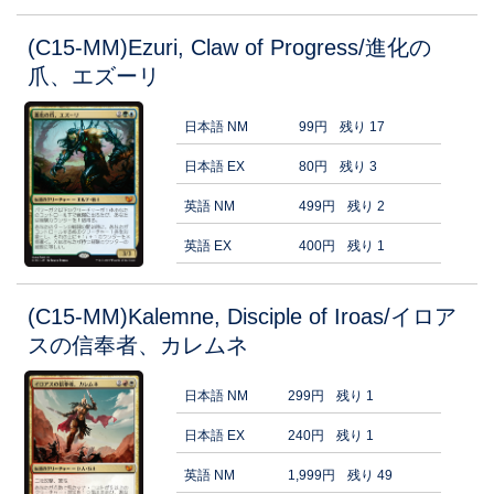
(C15-MM)Ezuri, Claw of Progress/進化の
爪、エズーリ
日本語 NM
99円
残り 17
日本語 EX
80円
残り 3
英語 NM
499円
残り 2
英語 EX
400円
残り 1
(C15-MM)Kalemne, Disciple of Iroas/イロア
スの信奉者、カレムネ
日本語 NM
299円
残り 1
日本語 EX
240円
残り 1
英語 NM
1,999円
残り 49