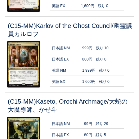
英語 EX
1,600円
残り 0
(C15-MM)Karlov of the Ghost Council/幽霊議
員カルロフ
日本語 NM
999円
残り 10
日本語 EX
800円
残り 0
英語 NM
1,999円
残り 0
英語 EX
1,600円
残り 0
(C15-MM)Kaseto, Orochi Archmage/大蛇の
大魔導師、かせ斗
日本語 NM
99円
残り 29
日本語 EX
80円
残り 5