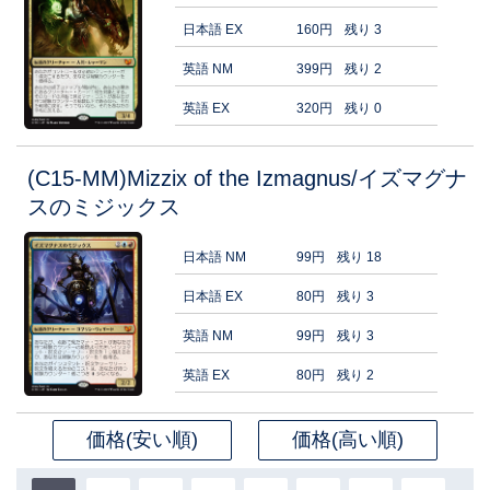
日本語 EX
160円
残り 3
英語 NM
399円
残り 2
英語 EX
320円
残り 0
(C15-MM)Mizzix of the Izmagnus/イズマグナ
スのミジックス
日本語 NM
99円
残り 18
日本語 EX
80円
残り 3
英語 NM
99円
残り 3
英語 EX
80円
残り 2
価格(安い順)
価格(高い順)