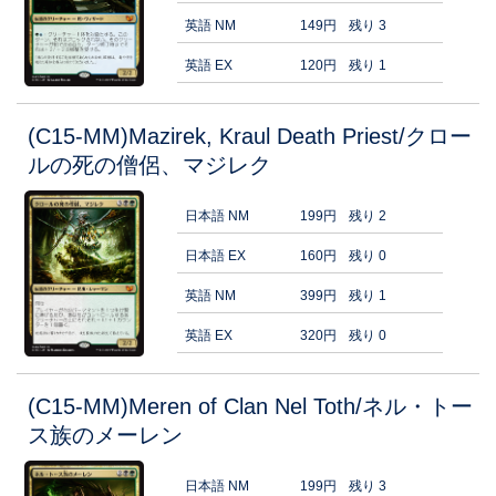
英語 NM
149円
残り 3
英語 EX
120円
残り 1
(C15-MM)Mazirek, Kraul Death Priest/クロー
ルの死の僧侶、マジレク
日本語 NM
199円
残り 2
日本語 EX
160円
残り 0
英語 NM
399円
残り 1
英語 EX
320円
残り 0
(C15-MM)Meren of Clan Nel Toth/ネル・トー
ス族のメーレン
日本語 NM
199円
残り 3