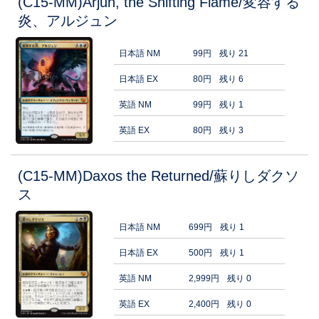
(C15-MM)Arjun, the Shifting Flame/変容する
炎、アルジュン
日本語 NM
99円
残り 21
日本語 EX
80円
残り 6
英語 NM
99円
残り 1
英語 EX
80円
残り 3
(C15-MM)Daxos the Returned/蘇りしダクソ
ス
日本語 NM
699円
残り 1
日本語 EX
500円
残り 1
英語 NM
2,999円
残り 0
英語 EX
2,400円
残り 0