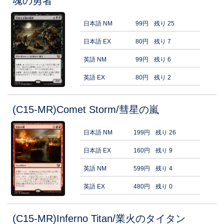
魂の勇者
日本語 NM
99円
残り 25
日本語 EX
80円
残り 7
英語 NM
99円
残り 6
英語 EX
80円
残り 2
(C15-MR)Comet Storm/彗星の嵐
日本語 NM
199円
残り 26
日本語 EX
160円
残り 9
英語 NM
599円
残り 4
英語 EX
480円
残り 0
(C15-MR)Inferno Titan/業火のタイタン