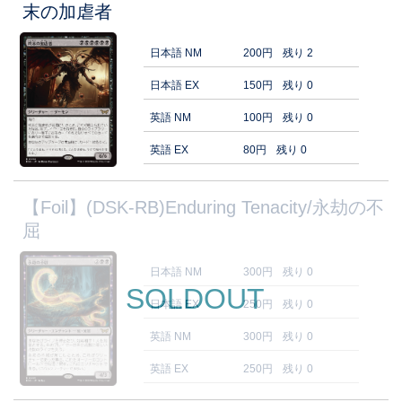
末の加虐者
日本語 NM
200円
残り 2
日本語 EX
150円
残り 0
英語 NM
100円
残り 0
英語 EX
80円
残り 0
【Foil】(DSK-RB)Enduring Tenacity/永劫の不
屈
日本語 NM
300円
残り 0
SOLDOUT
日本語 EX
250円
残り 0
英語 NM
300円
残り 0
英語 EX
250円
残り 0