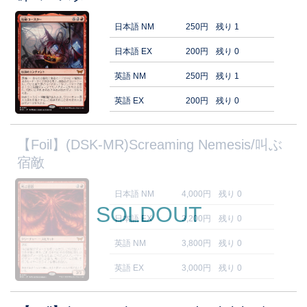
日本語 NM
250円
残り 1
日本語 EX
200円
残り 0
英語 NM
250円
残り 1
英語 EX
200円
残り 0
【Foil】(DSK-MR)Screaming Nemesis/叫ぶ
宿敵
日本語 NM
4,000円
残り 0
SOLDOUT
日本語 EX
3,200円
残り 0
英語 NM
3,800円
残り 0
英語 EX
3,000円
残り 0