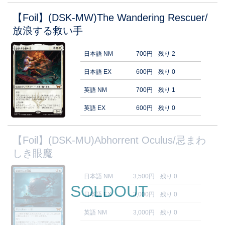
【Foil】(DSK-MW)The Wandering Rescuer/
放浪する救い手
日本語 NM
700円
残り 2
日本語 EX
600円
残り 0
英語 NM
700円
残り 1
英語 EX
600円
残り 0
【Foil】(DSK-MU)Abhorrent Oculus/忌まわ
しき眼魔
日本語 NM
3,500円
残り 0
SOLDOUT
日本語 EX
3,000円
残り 0
英語 NM
3,000円
残り 0