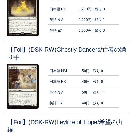
日本語 EX
1,200円
残り 0
英語 NM
1,200円
残り 1
英語 EX
1,000円
残り 0
【Foil】(DSK-RW)Ghostly Dancers/亡者の踊
り手
日本語 NM
50円
残り 0
日本語 EX
40円
残り 0
英語 NM
50円
残り 7
英語 EX
40円
残り 0
【Foil】(DSK-RW)Leyline of Hope/希望の力
線