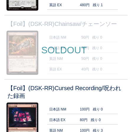
英語 EX
480円
残り 1
【Foil】(DSK-RR)Chainsaw/チェーンソー
日本語 NM
50円
残り 0
SOLDOUT
日本語 EX
40円
残り 0
英語 NM
50円
残り 0
英語 EX
40円
残り 0
【Foil】(DSK-RR)Cursed Recording/呪われ
た録画
日本語 NM
100円
残り 0
日本語 EX
80円
残り 0
英語 NM
100円
残り 3