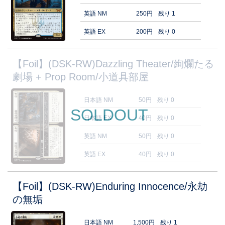
英語 NM
250円
残り 1
英語 EX
200円
残り 0
【Foil】(DSK-RW)Dazzling Theater/絢爛たる
劇場 + Prop Room/小道具部屋
日本語 NM
50円
残り 0
SOLDOUT
日本語 EX
40円
残り 0
英語 NM
50円
残り 0
英語 EX
40円
残り 0
【Foil】(DSK-RW)Enduring Innocence/永劫
の無垢
日本語 NM
1,500円
残り 1