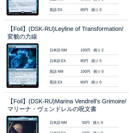
英語 EX
80円
残り 0
【Foil】(DSK-RU)Leyline of Transformation/
変貌の力線
日本語 NM
100円
残り 2
日本語 EX
80円
残り 0
英語 NM
100円
残り 0
英語 EX
80円
残り 0
【Foil】(DSK-RU)Marina Vendrell's Grimoire/
マリーナ・ヴェンドレルの呪文書
日本語 NM
50円
残り 0