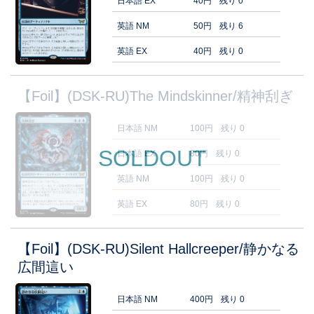
日本語 EX
40円
残り 0
英語 NM
50円
残り 6
英語 EX
40円
残り 0
【Foil】(DSK-RU)The Mindskinner/精神刮ぎ
日本語 NM
100円
残り 0
SOLDOUT
日本語 EX
80円
残り 0
英語 NM
100円
残り 0
英語 EX
80円
残り 0
【Foil】(DSK-RU)Silent Hallcreeper/静かなる
広間這い
日本語 NM
400円
残り 0