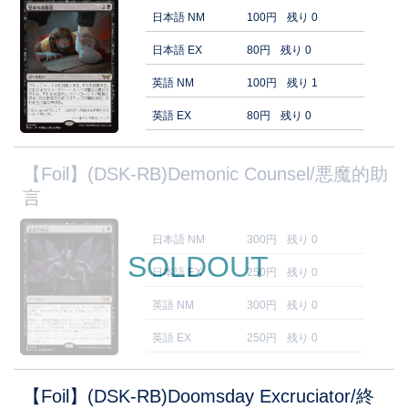
日本語 NM
100円
残り 0
日本語 EX
80円
残り 0
英語 NM
100円
残り 1
英語 EX
80円
残り 0
【Foil】(DSK-RB)Demonic Counsel/悪魔的助
言
日本語 NM
300円
残り 0
SOLDOUT
日本語 EX
250円
残り 0
英語 NM
300円
残り 0
英語 EX
250円
残り 0
【Foil】(DSK-RB)Doomsday Excruciator/終