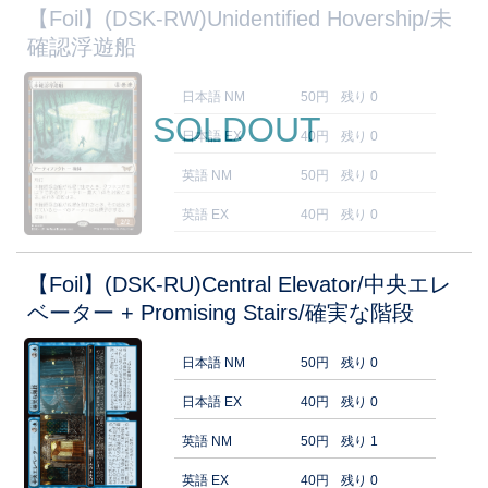
【Foil】(DSK-RW)Unidentified Hovership/未
確認浮遊船
日本語 NM
50円
残り 0
SOLDOUT
日本語 EX
40円
残り 0
英語 NM
50円
残り 0
英語 EX
40円
残り 0
【Foil】(DSK-RU)Central Elevator/中央エレ
ベーター + Promising Stairs/確実な階段
日本語 NM
50円
残り 0
日本語 EX
40円
残り 0
英語 NM
50円
残り 1
英語 EX
40円
残り 0