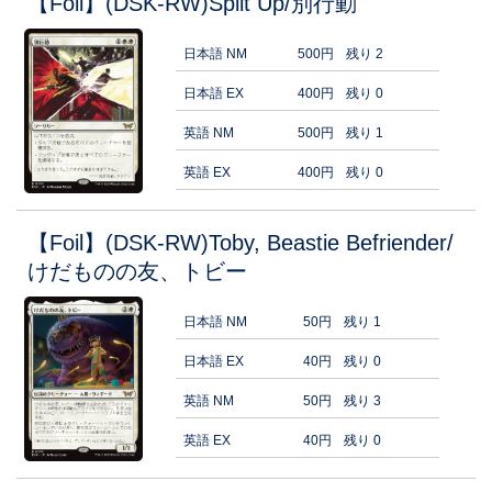
【Foil】(DSK-RW)Split Up/別行動
日本語 NM
500円
残り 2
日本語 EX
400円
残り 0
英語 NM
500円
残り 1
英語 EX
400円
残り 0
【Foil】(DSK-RW)Toby, Beastie Befriender/
けだものの友、トビー
日本語 NM
50円
残り 1
日本語 EX
40円
残り 0
英語 NM
50円
残り 3
英語 EX
40円
残り 0