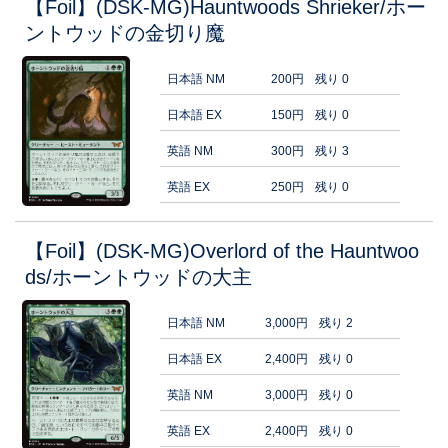
【Foil】(DSK-MG)Hauntwoods Shrieker/ホー
ントウッドの金切り魔
日本語 NM
200円
残り 0
日本語 EX
150円
残り 0
英語 NM
300円
残り 3
英語 EX
250円
残り 0
【Foil】(DSK-MG)Overlord of the Hauntwoo
ds/ホーントウッドの大主
日本語 NM
3,000円
残り 2
日本語 EX
2,400円
残り 0
英語 NM
3,000円
残り 0
英語 EX
2,400円
残り 0