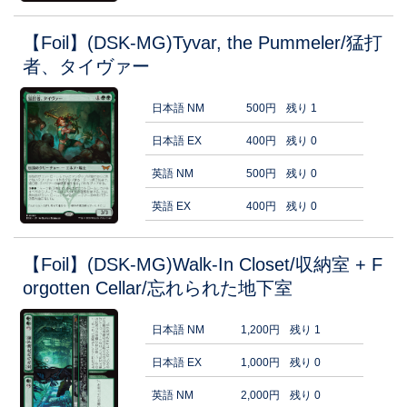
【Foil】(DSK-MG)Tyvar, the Pummeler/猛打
者、タイヴァー
日本語 NM
500円
残り 1
日本語 EX
400円
残り 0
英語 NM
500円
残り 0
英語 EX
400円
残り 0
【Foil】(DSK-MG)Walk-In Closet/収納室 + F
orgotten Cellar/忘れられた地下室
日本語 NM
1,200円
残り 1
日本語 EX
1,000円
残り 0
英語 NM
2,000円
残り 0