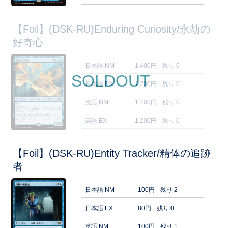
【Foil】(DSK-RU)Enduring Curiosity/永劫の
好奇心
日本語 NM
1,400円
残り 0
SOLDOUT
日本語 EX
1,200円
残り 0
英語 NM
1,400円
残り 0
英語 EX
1,200円
残り 0
【Foil】(DSK-RU)Entity Tracker/精体の追跡
者
日本語 NM
100円
残り 2
日本語 EX
80円
残り 0
英語 NM
100円
残り 1