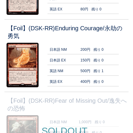
英語 EX
80円
残り 0
【Foil】(DSK-RR)Enduring Courage/永劫の
勇気
日本語 NM
200円
残り 0
日本語 EX
150円
残り 0
英語 NM
500円
残り 1
英語 EX
400円
残り 0
【Foil】(DSK-RR)Fear of Missing Out/逸失へ
の恐怖
日本語 NM
1,000円
残り 0
SOLDOUT
日本語 EX
800円
残り 0