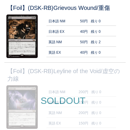
【Foil】(DSK-RB)Grievous Wound/重傷
日本語 NM
50円
残り 0
日本語 EX
40円
残り 0
英語 NM
50円
残り 2
英語 EX
40円
残り 0
【Foil】(DSK-RB)Leyline of the Void/虚空の
力線
日本語 NM
200円
残り 0
SOLDOUT
日本語 EX
150円
残り 0
英語 NM
200円
残り 0
英語 EX
150円
残り 0