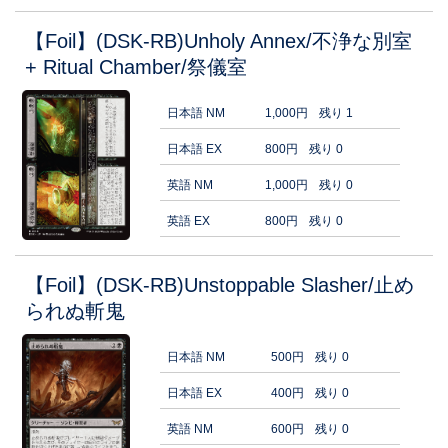
【Foil】(DSK-RB)Unholy Annex/不浄な別室
+ Ritual Chamber/祭儀室
日本語 NM
1,000円
残り 1
日本語 EX
800円
残り 0
英語 NM
1,000円
残り 0
英語 EX
800円
残り 0
【Foil】(DSK-RB)Unstoppable Slasher/止め
られぬ斬鬼
日本語 NM
500円
残り 0
日本語 EX
400円
残り 0
英語 NM
600円
残り 0