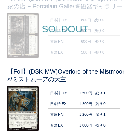
家の店 + Porcelain Galle/陶磁器ギャラリー
日本語 NM
600円
残り 0
SOLDOUT
日本語 EX
500円
残り 0
英語 NM
600円
残り 0
英語 EX
500円
残り 0
【Foil】(DSK-MW)Overlord of the Mistmoor
s/ミストムーアの大主
日本語 NM
1,500円
残り 1
日本語 EX
1,200円
残り 0
英語 NM
1,200円
残り 1
英語 EX
1,000円
残り 0