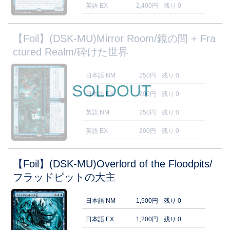
英語 EX
2,400円
残り 0
【Foil】(DSK-MU)Mirror Room/鏡の間 + Fra
ctured Realm/砕けた世界
日本語 NM
250円
残り 0
SOLDOUT
日本語 EX
200円
残り 0
英語 NM
250円
残り 0
英語 EX
200円
残り 0
【Foil】(DSK-MU)Overlord of the Floodpits/
フラッドピットの大主
日本語 NM
1,500円
残り 0
日本語 EX
1,200円
残り 0