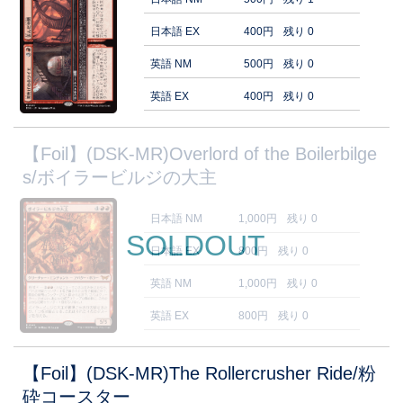
日本語 EX
400円
残り 0
英語 NM
500円
残り 0
英語 EX
400円
残り 0
【Foil】(DSK-MR)Overlord of the Boilerbilge
s/ボイラービルジの大主
日本語 NM
1,000円
残り 0
SOLDOUT
日本語 EX
800円
残り 0
英語 NM
1,000円
残り 0
英語 EX
800円
残り 0
【Foil】(DSK-MR)The Rollercrusher Ride/粉
砕コースター