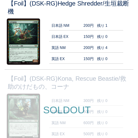
【Foil】(DSK-RG)Hedge Shredder/生垣裁断
機
日本語 NM
200円
残り 1
日本語 EX
150円
残り 0
英語 NM
200円
残り 4
英語 EX
150円
残り 0
【Foil】(DSK-RG)Kona, Rescue Beastie/救
助のけだもの、コーナ
日本語 NM
300円
残り 0
SOLDOUT
日本語 EX
500円
残り 0
英語 NM
600円
残り 0
英語 EX
500円
残り 0