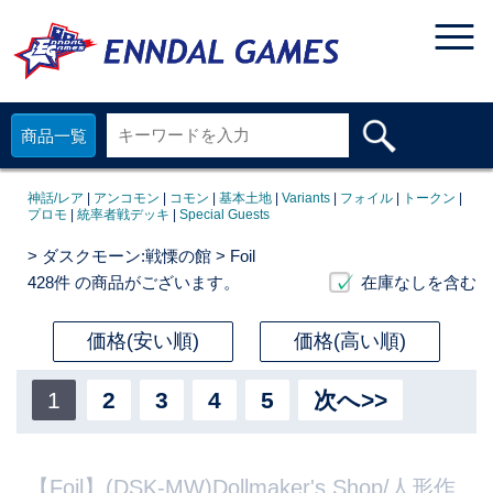
商品一覧
神話/レア
|
アンコモン
|
コモン
|
基本土地
|
Variants
|
フォイル
|
トークン
|
プロモ
|
統率者戦デッキ
|
Special Guests
>
ダスクモーン:戦慄の館
> Foil
428件
の商品がございます。
在庫なしを含む
価格(安い順)
価格(高い順)
1
2
3
4
5
次へ>>
【Foil】(DSK-MW)Dollmaker's Shop/人形作