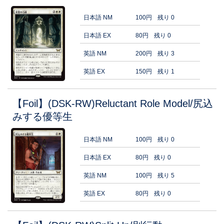
日本語 NM
100円
残り 0
日本語 EX
80円
残り 0
英語 NM
200円
残り 3
英語 EX
150円
残り 1
【Foil】(DSK-RW)Reluctant Role Model/尻込
みする優等生
日本語 NM
100円
残り 0
日本語 EX
80円
残り 0
英語 NM
100円
残り 5
英語 EX
80円
残り 0