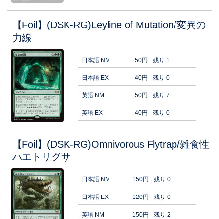
【Foil】(DSK-RG)Leyline of Mutation/変異の
力線
日本語 NM
50円
残り 1
日本語 EX
40円
残り 0
英語 NM
50円
残り 7
英語 EX
40円
残り 0
【Foil】(DSK-RG)Omnivorous Flytrap/雑食性
ハエトリグサ
日本語 NM
150円
残り 0
日本語 EX
120円
残り 0
英語 NM
150円
残り 2