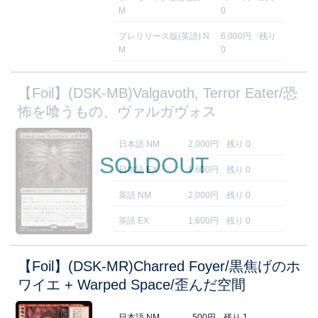
M
0
プレリリース版(英語) N
6,000円
残り
M
0
【Foil】(DSK-MB)Valgavoth, Terror Eater/恐
怖を喰うもの、ヴァルガヴォス
日本語 NM
2,000円
残り 0
SOLDOUT
日本語 EX
1,600円
残り 0
英語 NM
2,000円
残り 0
英語 EX
1,600円
残り 0
【Foil】(DSK-MR)Charred Foyer/黒焦げのホ
ワイエ + Warped Space/歪んだ空間
日本語 NM
500円
残り 1