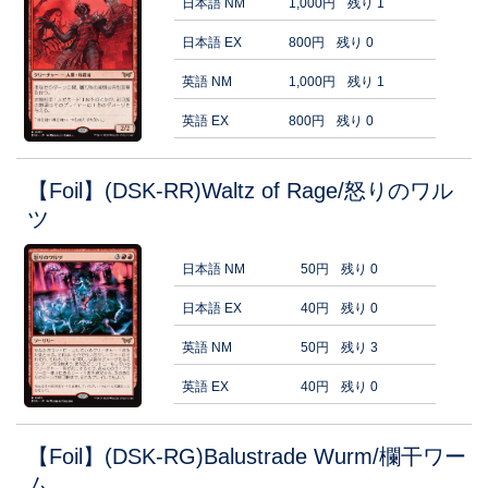
日本語 NM
1,000円
残り 1
日本語 EX
800円
残り 0
英語 NM
1,000円
残り 1
英語 EX
800円
残り 0
【Foil】(DSK-RR)Waltz of Rage/怒りのワル
ツ
日本語 NM
50円
残り 0
日本語 EX
40円
残り 0
英語 NM
50円
残り 3
英語 EX
40円
残り 0
【Foil】(DSK-RG)Balustrade Wurm/欄干ワー
ム