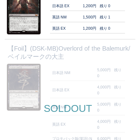
日本語 EX
1,200円
残り 0
英語 NM
1,500円
残り 1
英語 EX
1,200円
残り 0
【Foil】(DSK-MB)Overlord of the Balemurk/
ベイルマークの大主
5,000円
残り
日本語 NM
0
4,000円
残り
日本語 EX
0
5,000円
残り
SOLDOUT
英語 NM
0
4,000円
残り
英語 EX
0
プロモパック版(英語) N
6,000円
残り