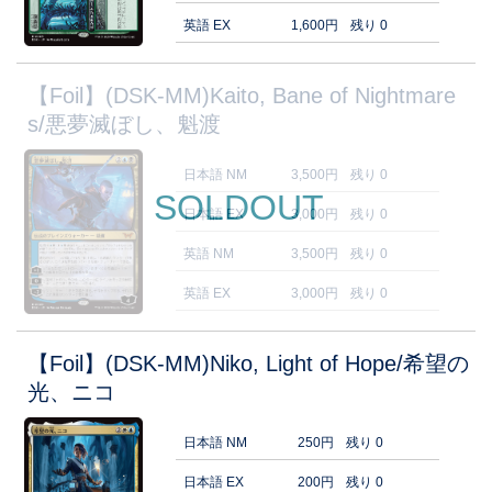
英語 EX
1,600円
残り 0
【Foil】(DSK-MM)Kaito, Bane of Nightmare
s/悪夢滅ぼし、魁渡
日本語 NM
3,500円
残り 0
SOLDOUT
日本語 EX
3,000円
残り 0
英語 NM
3,500円
残り 0
英語 EX
3,000円
残り 0
【Foil】(DSK-MM)Niko, Light of Hope/希望の
光、ニコ
日本語 NM
250円
残り 0
日本語 EX
200円
残り 0