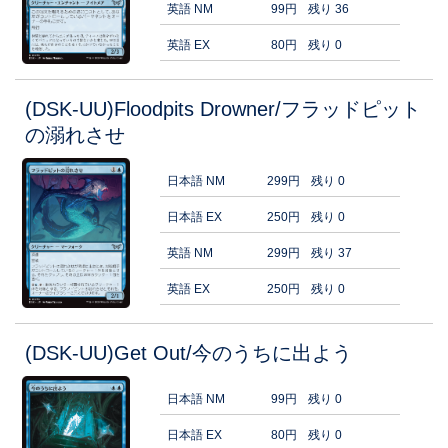
英語 NM
99円
残り 36
英語 EX
80円
残り 0
(DSK-UU)Floodpits Drowner/フラッドピット
の溺れさせ
日本語 NM
299円
残り 0
日本語 EX
250円
残り 0
英語 NM
299円
残り 37
英語 EX
250円
残り 0
(DSK-UU)Get Out/今のうちに出よう
日本語 NM
99円
残り 0
日本語 EX
80円
残り 0