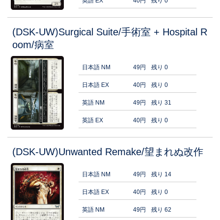
英語 EX
40円
残り 0
(DSK-UW)Surgical Suite/手術室 + Hospital R
oom/病室
日本語 NM
49円
残り 0
日本語 EX
40円
残り 0
英語 NM
49円
残り 31
英語 EX
40円
残り 0
(DSK-UW)Unwanted Remake/望まれぬ改作
日本語 NM
49円
残り 14
日本語 EX
40円
残り 0
英語 NM
49円
残り 62