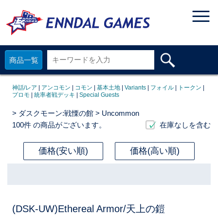
商品一覧
神話/レア
|
アンコモン
|
コモン
|
基本土地
|
Variants
|
フォイル
|
トークン
|
プロモ
|
統率者戦デッキ
|
Special Guests
>
ダスクモーン:戦慄の館
> Uncommon
100件
の商品がございます。
在庫なしを含む
価格(安い順)
価格(高い順)
(DSK-UW)Ethereal Armor/天上の鎧