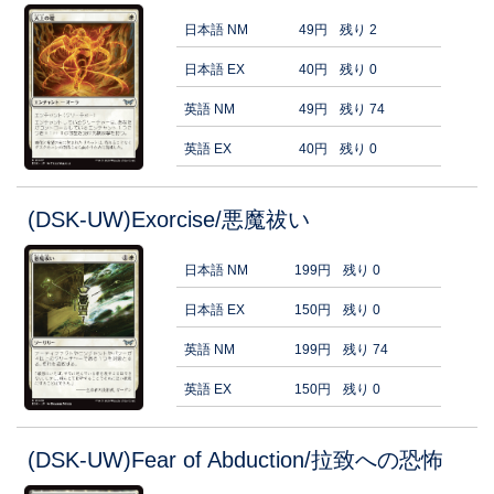
日本語 NM
49円
残り 2
日本語 EX
40円
残り 0
英語 NM
49円
残り 74
英語 EX
40円
残り 0
(DSK-UW)Exorcise/悪魔祓い
日本語 NM
199円
残り 0
日本語 EX
150円
残り 0
英語 NM
199円
残り 74
英語 EX
150円
残り 0
(DSK-UW)Fear of Abduction/拉致への恐怖