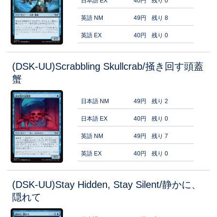
日本語 EX
40円
残り 0
英語 NM
49円
残り 8
英語 EX
40円
残り 0
(DSK-UU)Scrabbling Skullcrab/掻き回す頭蓋
蟹
日本語 NM
49円
残り 2
日本語 EX
40円
残り 0
英語 NM
49円
残り 7
英語 EX
40円
残り 0
(DSK-UU)Stay Hidden, Stay Silent/静かに、
隠れて