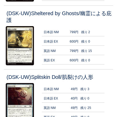
(DSK-UW)Sheltered by Ghosts/幽霊による庇
護
日本語 NM
799円
残り 2
日本語 EX
600円
残り 0
英語 NM
799円
残り 15
英語 EX
600円
残り 0
(DSK-UW)Splitskin Doll/肌裂けの人形
日本語 NM
49円
残り 3
日本語 EX
40円
残り 0
英語 NM
49円
残り 25