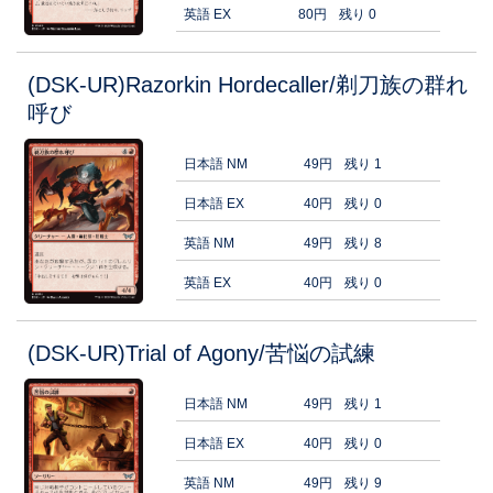
英語 EX
80円
残り 0
(DSK-UR)Razorkin Hordecaller/剃刀族の群れ
呼び
日本語 NM
49円
残り 1
日本語 EX
40円
残り 0
英語 NM
49円
残り 8
英語 EX
40円
残り 0
(DSK-UR)Trial of Agony/苦悩の試練
日本語 NM
49円
残り 1
日本語 EX
40円
残り 0
英語 NM
49円
残り 9