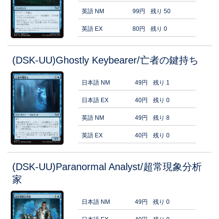
英語 NM
99円
残り 50
英語 EX
80円
残り 0
(DSK-UU)Ghostly Keybearer/亡者の鍵持ち
日本語 NM
49円
残り 1
日本語 EX
40円
残り 0
英語 NM
49円
残り 8
英語 EX
40円
残り 0
(DSK-UU)Paranormal Analyst/超常現象分析
家
日本語 NM
49円
残り 0