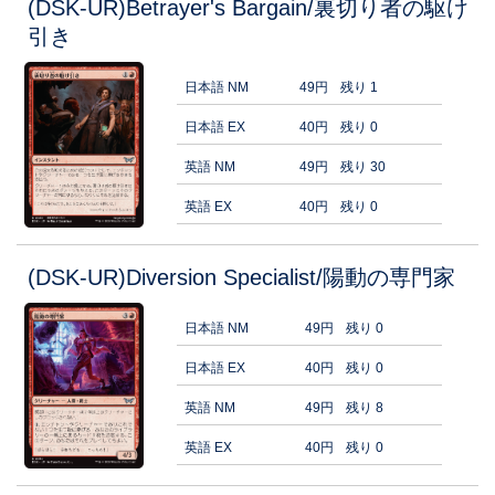
(DSK-UR)Betrayer's Bargain/裏切り者の駆け
引き
日本語 NM
49円
残り 1
日本語 EX
40円
残り 0
英語 NM
49円
残り 30
英語 EX
40円
残り 0
(DSK-UR)Diversion Specialist/陽動の専門家
日本語 NM
49円
残り 0
日本語 EX
40円
残り 0
英語 NM
49円
残り 8
英語 EX
40円
残り 0