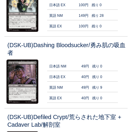
日本語 EX
100円
残り 0
英語 NM
149円
残り 28
英語 EX
100円
残り 0
(DSK-UB)Dashing Bloodsucker/勇み肌の吸血
者
日本語 NM
49円
残り 0
日本語 EX
40円
残り 0
英語 NM
49円
残り 9
英語 EX
40円
残り 0
(DSK-UB)Defiled Crypt/荒らされた地下室 +
Cadaver Lab/解剖室