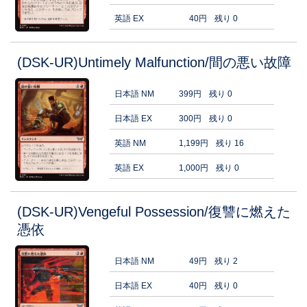
英語 EX
40円
残り 0
(DSK-UR)Untimely Malfunction/間の悪い故障
日本語 NM
399円
残り 0
日本語 EX
300円
残り 0
英語 NM
1,199円
残り 16
英語 EX
1,000円
残り 0
(DSK-UR)Vengeful Possession/復讐に燃えた
憑依
日本語 NM
49円
残り 2
日本語 EX
40円
残り 0