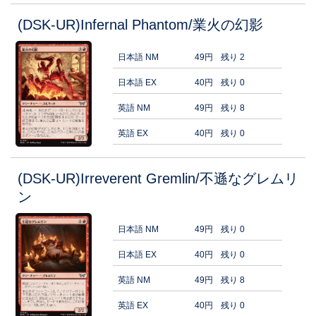
(DSK-UR)Infernal Phantom/業火の幻影
日本語 NM
49円
残り 2
日本語 EX
40円
残り 0
英語 NM
49円
残り 8
英語 EX
40円
残り 0
(DSK-UR)Irreverent Gremlin/不遜なグレムリ
ン
日本語 NM
49円
残り 0
日本語 EX
40円
残り 0
英語 NM
49円
残り 8
英語 EX
40円
残り 0