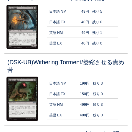
日本語 NM
49円
残り 5
日本語 EX
40円
残り 0
英語 NM
49円
残り 1
英語 EX
40円
残り 0
(DSK-UB)Withering Torment/萎縮させる責め
苦
日本語 NM
199円
残り 3
日本語 EX
150円
残り 0
英語 NM
499円
残り 3
英語 EX
400円
残り 0