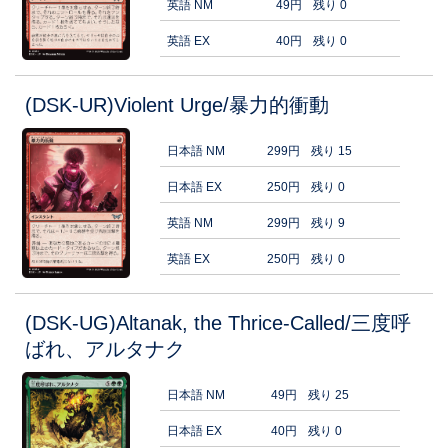
英語 NM
49円
残り 0
英語 EX
40円
残り 0
(DSK-UR)Violent Urge/暴力的衝動
日本語 NM
299円
残り 15
日本語 EX
250円
残り 0
英語 NM
299円
残り 9
英語 EX
250円
残り 0
(DSK-UG)Altanak, the Thrice-Called/三度呼
ばれ、アルタナク
日本語 NM
49円
残り 25
日本語 EX
40円
残り 0