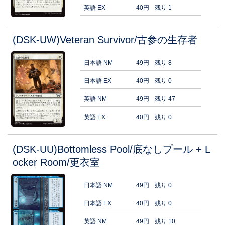
英語 EX
40円
残り 1
(DSK-UW)Veteran Survivor/古参の生存者
日本語 NM
49円
残り 8
日本語 EX
40円
残り 0
英語 NM
49円
残り 47
英語 EX
40円
残り 0
(DSK-UU)Bottomless Pool/底なしプール + L
ocker Room/更衣室
日本語 NM
49円
残り 0
日本語 EX
40円
残り 0
英語 NM
49円
残り 10