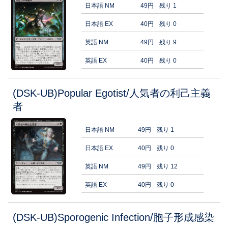
日本語 NM
49円
残り 1
日本語 EX
40円
残り 0
英語 NM
49円
残り 9
英語 EX
40円
残り 0
(DSK-UB)Popular Egotist/人気者の利己主義
者
日本語 NM
49円
残り 1
日本語 EX
40円
残り 0
英語 NM
49円
残り 12
英語 EX
40円
残り 0
(DSK-UB)Sporogenic Infection/胞子形成感染