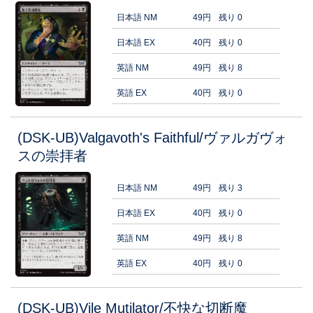
日本語 NM
49円
残り 0
日本語 EX
40円
残り 0
英語 NM
49円
残り 8
英語 EX
40円
残り 0
(DSK-UB)Valgavoth's Faithful/ヴァルガヴォ
スの崇拝者
日本語 NM
49円
残り 3
日本語 EX
40円
残り 0
英語 NM
49円
残り 8
英語 EX
40円
残り 0
(DSK-UB)Vile Mutilator/不快な切断魔