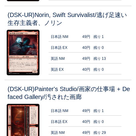
(DSK-UR)Norin, Swift Survivalist/逃げ足速い
生存主義者、ノリン
日本語 NM
49円
残り 1
日本語 EX
40円
残り 0
英語 NM
49円
残り 13
英語 EX
40円
残り 0
(DSK-UR)Painter's Studio/画家の仕事場 + De
faced Gallery/汚された画廊
日本語 NM
49円
残り 1
日本語 EX
40円
残り 0
英語 NM
49円
残り 29