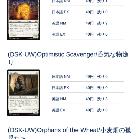
日本語 NM
49円
残り 1
日本語 EX
40円
残り 0
英語 NM
49円
残り 9
英語 EX
40円
残り 0
(DSK-UW)Optimistic Scavenger/呑気な物漁
り
日本語 NM
49円
残り 0
日本語 EX
40円
残り 0
英語 NM
49円
残り 3
英語 EX
40円
残り 0
(DSK-UW)Orphans of the Wheat/小麦畑の孤
児たち