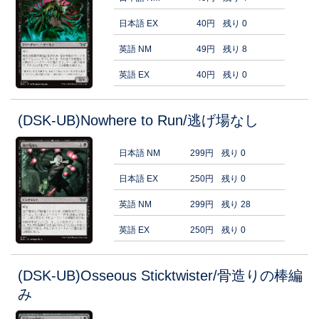
日本語 EX
40円
残り 0
英語 NM
49円
残り 8
英語 EX
40円
残り 0
(DSK-UB)Nowhere to Run/逃げ場なし
日本語 NM
299円
残り 0
日本語 EX
250円
残り 0
英語 NM
299円
残り 28
英語 EX
250円
残り 0
(DSK-UB)Osseous Sticktwister/骨造りの棒編
み