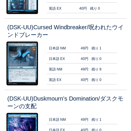
英語 EX
40円
残り 0
(DSK-UU)Cursed Windbreaker/呪われたウイ
ンドブレーカー
日本語 NM
49円
残り 1
日本語 EX
40円
残り 0
英語 NM
49円
残り 9
英語 EX
40円
残り 0
(DSK-UU)Duskmourn's Domination/ダスクモ
ーンの支配
日本語 NM
49円
残り 1
日本語 EX
40円
残り 0