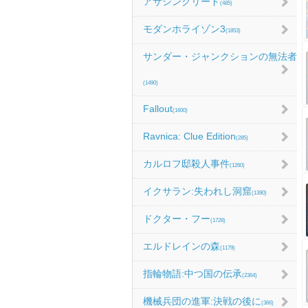
アサシンクリード
(485)
モダンホライゾン3
(1853)
サンダー・ジャンクションの無法者
(1490)
Fallout
(1600)
Ravnica: Clue Edition
(285)
カルロフ邸殺人事件
(1260)
イクサラン:失われし洞窟
(1390)
ドクター・フー
(1728)
エルドレインの森
(1179)
指輪物語:中つ国の伝承
(2364)
機械兵団の進軍:決戦の後に
(366)