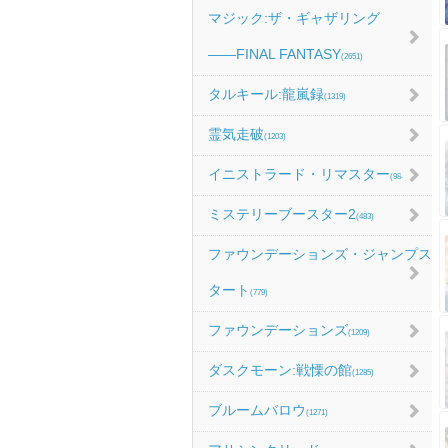
マジック:ザ・ギャザリング
――FINAL FANTASY
(2651)
タルキール:龍嵐録
(1319)
霊気走破
(1203)
イニストラード・リマスター
(984)
ミステリーブースター2
(483)
ファウンデーションズ・ジャンプス
タート
(779)
ファウンデーションズ
(1209)
ダスクモーン:戦慄の館
(1285)
ブルームバロウ
(1271)