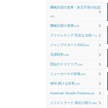
機械兵団の進軍 - 多元宇宙の伝説
(327)
機械兵団の進軍
(1279)
ファイレクシア:完全なる統一
(1067)
ジャンプスタート2022
(835)
兄弟戦争
(1349)
団結のドミナリア
(1130)
ニューカペナの街角
(1347)
神河:輝ける世界
(1267)
Innistrad: Double Feature
(1069)
イニストラード:真紅の契り
(1053)