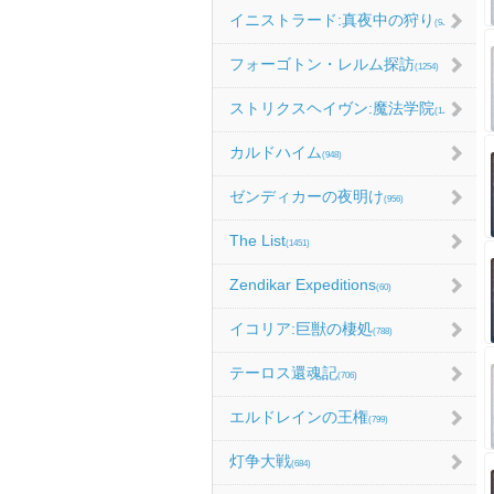
イニストラード:真夜中の狩り
(986)
フォーゴトン・レルム探訪
(1254)
ストリクスヘイヴン:魔法学院
(1214)
カルドハイム
(948)
ゼンディカーの夜明け
(956)
The List
(1451)
Zendikar Expeditions
(60)
イコリア:巨獣の棲処
(788)
テーロス還魂記
(706)
エルドレインの王権
(799)
灯争大戦
(684)