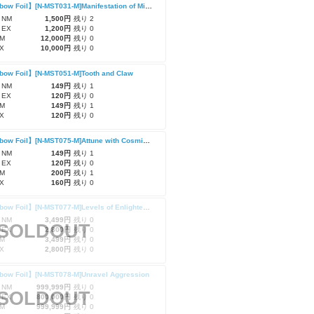
【Rainbow Foil】[N-MST031-M]Manifestation of Miragai/ミラガイの顕現 (Extended Art)
 NM
1,500円
残り 2
 EX
1,200円
残り 0
M
12,000円
残り 0
X
10,000円
残り 0
bow Foil】[N-MST051-M]Tooth and Claw
 NM
149円
残り 1
 EX
120円
残り 0
M
149円
残り 1
X
120円
残り 0
【Rainbow Foil】[N-MST075-M]Attune with Cosmic Vibrations/宇宙の波動との調律
 NM
149円
残り 1
 EX
120円
残り 0
M
200円
残り 1
X
160円
残り 0
【Rainbow Foil】[N-MST077-M]Levels of Enlightenment/悟りの段階
 NM
3,499円
残り 0
SOLDOUT
 EX
2,800円
残り 0
M
3,499円
残り 0
X
2,800円
残り 0
bow Foil】[N-MST078-M]Unravel Aggression
 NM
999,999円
残り 0
SOLDOUT
 EX
800,000円
残り 0
M
999,999円
残り 0