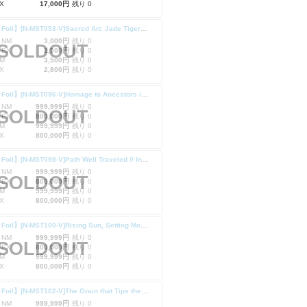
X
17,000円
残り 0
【Cold Foil】[N-MST053-V]Sacred Art: Jade Tiger Domain // Inner Chi (Full Art)/聖なる技:翡翠の虎の地
 NM
3,000円
残り 0
SOLDOUT
 EX
2,500円
残り 0
M
3,500円
残り 0
X
2,800円
残り 0
【Cold Foil】[N-MST096-V]Homage to Ancestors // Inner Chi (Full Art)
 NM
999,999円
残り 0
SOLDOUT
 EX
800,000円
残り 0
M
999,999円
残り 0
X
800,000円
残り 0
【Cold Foil】[N-MST098-V]Path Well Traveled // Inner Chi (Full Art)
 NM
999,999円
残り 0
SOLDOUT
 EX
800,000円
残り 0
M
999,999円
残り 0
X
800,000円
残り 0
【Cold Foil】[N-MST100-V]Rising Sun, Setting Moon // Inner Chi (Full Art)
 NM
999,999円
残り 0
SOLDOUT
 EX
800,000円
残り 0
M
999,999円
残り 0
X
800,000円
残り 0
【Cold Foil】[N-MST102-V]The Grain that Tips the Scale // Inner Chi (Full Art)
 NM
999,999円
残り 0