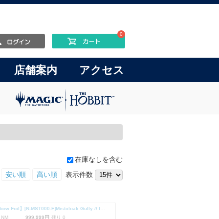
0
店舗案内
アクセス
在庫なしを含む
安い順
高い順
表示件数
【Rainbow Foil】[N-MST000-F]Mistcloak Gully // Inner Chi
 NM
999,999円
残り 0