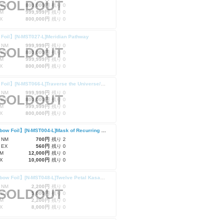
SOLDOUT
 EX
800,000円
残り 0
M
999,999円
残り 0
X
800,000円
残り 0
Foil】[N-MST027-L]Meridian Pathway
 NM
999,999円
残り 0
SOLDOUT
 EX
800,000円
残り 0
M
999,999円
残り 0
X
800,000円
残り 0
【Cold Foil】[N-MST066-L]Traverse the Universe/宇宙の横断 (Extended Art)
 NM
999,999円
残り 0
SOLDOUT
 EX
800,000円
残り 0
M
999,999円
残り 0
X
800,000円
残り 0
【Rainbow Foil】[N-MST004-L]Mask of Recurring Nightmares/繰り返す悪夢の仮面
 NM
700円
残り 2
 EX
560円
残り 0
M
12,000円
残り 0
X
10,000円
残り 0
【Rainbow Foil】[N-MST048-L]Twelve Petal Kasaya/十二花弁の袈裟
 NM
2,200円
残り 0
SOLDOUT
 EX
5,000円
残り 0
M
2,200円
残り 0
X
8,000円
残り 0