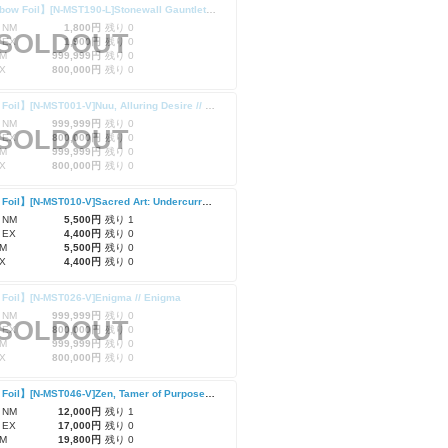
【Rainbow Foil】[N-MST190-L]Stonewall Gauntlet/石壁の籠手
 NM
1,800円
残り 0
SOLDOUT
 EX
1,900円
残り 0
M
999,999円
残り 0
X
800,000円
残り 0
【Cold Foil】[N-MST001-V]Nuu, Alluring Desire // Nuu, Alluring Desire
 NM
999,999円
残り 0
SOLDOUT
 EX
800,000円
残り 0
M
999,999円
残り 0
X
800,000円
残り 0
【Cold Foil】[N-MST010-V]Sacred Art: Undercurrent Desires // Inner Chi (Full Art)/聖なる技:暗流の欲望
 NM
5,500円
残り 1
 EX
4,400円
残り 0
M
5,500円
残り 0
X
4,400円
残り 0
Foil】[N-MST026-V]Enigma // Enigma
 NM
999,999円
残り 0
SOLDOUT
 EX
800,000円
残り 0
M
999,999円
残り 0
X
800,000円
残り 0
【Cold Foil】[N-MST046-V]Zen, Tamer of Purpose // Zen, Tamer of Purpose 目的を手懐ける者、ゼン
 NM
12,000円
残り 1
 EX
17,000円
残り 0
M
19,800円
残り 0