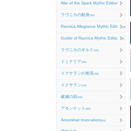
War of the Spark Mythic Edition
(9)
ラヴニカの献身
(545)
Ravnica Allegiance Mythic Edition
(8)
Guilds of Ravnica Mythic Edition
(16)
ラヴニカのギルド
(545)
ドミナリア
(565)
イクサランの相克
(408)
イクサラン
(579)
破滅の刻
(444)
アモンケット
(600)
Amonkhet Invocations
(61)