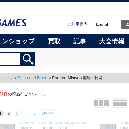
ご利用案内
English
インショップ
買取
記事
大会情報
トップ
>
Flesh and Blood
> Part the Mistveil/霧隠の秘境
51件
の商品がございます。
1
2
3
4
5
次へ>>
【Cold Foil】[N-MST000-F]Mistcloak Gully // Inner Chi
日本語 NM
999,999円
残り 0
日本語