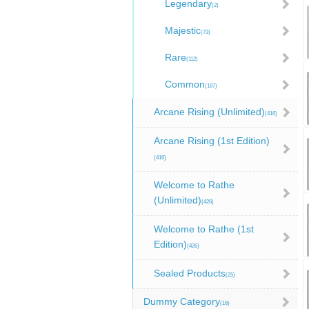
Legendary
(2)
Majestic
(73)
Rare
(112)
Common
(187)
Arcane Rising (Unlimited)
(416)
Arcane Rising (1st Edition)
(416)
Welcome to Rathe
(Unlimited)
(426)
Welcome to Rathe (1st
Edition)
(426)
Sealed Products
(25)
Dummy Category
(16)