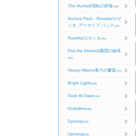
The Hunted/混転の餌食
(526)
Archive Pack - Rosetta/ロゼ
ッタ: アーカイブ パック
(132)
Rosetta/ロゼッタ
(484)
Part the Mistveil/霧隠の秘境
(451)
Heavy Hitters/暴力の饗宴
(474)
Bright Lights
(465)
Dusk till Dawn
(434)
Outsiders
(460)
Dynasty
(530)
Uprising
(452)