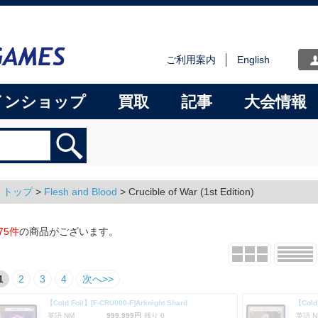
ご利用案内
English
インショップ
買取
記事
大会情報
トップ
>
Flesh and Blood
> Crucible of War (1st Edition)
75件
の商品がございます。
1
2
3
4
次へ>>
【Cold Foil】[F-CRU000-F]Arknight Shard
英語 NM
999,999円
残り 0
英語 N