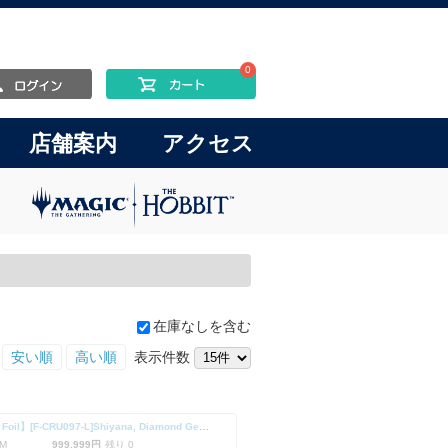
0
店舗案内
アクセス
在庫なしを含む
安い順
高い順
表示件数
【Cold Foil】[F-CRU097-L]Shiyana, Diamond Gemini
M
999,999円
残り 0