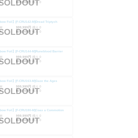
SOLDOUT
X
800,000円
残り 0
ow Foil】[F-CRU142-M]Dread Triptych
M
999,999円
残り 0
SOLDOUT
X
800,000円
残り 0
bow Foil】[F-CRU144-M]Runeblood Barrier
M
999,999円
残り 0
SOLDOUT
X
800,000円
残り 0
bow Foil】[F-CRU163-M]Gaze the Ages
M
999,999円
残り 0
SOLDOUT
X
800,000円
残り 0
bow Foil】[F-CRU180-M]Coax a Commotion
M
999,999円
残り 0
SOLDOUT
X
800,000円
残り 0