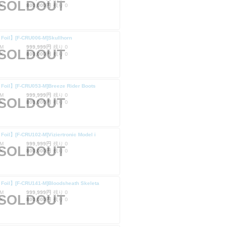
SOLDOUT
X
800,000円
残り 0
Foil】[F-CRU006-M]Skullhorn
M
999,999円
残り 0
SOLDOUT
X
800,000円
残り 0
Foil】[F-CRU053-M]Breeze Rider Boots
M
999,999円
残り 0
SOLDOUT
X
800,000円
残り 0
Foil】[F-CRU102-M]Viziertronic Model i
M
999,999円
残り 0
SOLDOUT
X
800,000円
残り 0
Foil】[F-CRU141-M]Bloodsheath Skeleta
M
999,999円
残り 0
SOLDOUT
X
800,000円
残り 0