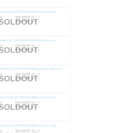
bow Foil】[F-CRU082-M]Twinning Blade
M
999,999円
残り 0
SOLDOUT
X
800,000円
残り 0
ow Foil】[F-CRU083-M]Unified Decree
M
999,999円
残り 0
SOLDOUT
X
800,000円
残り 0
【Rainbow Foil】[F-CRU103-M]Meganetic Shockwave
M
999,999円
残り 0
SOLDOUT
X
800,000円
残り 0
ow Foil】[F-CRU105-M]Plasma Purifier
M
999,999円
残り 0
SOLDOUT
X
800,000円
残り 0
ow Foil】[F-CRU124-M]Poison the Tips
M
999,999円
残り 0