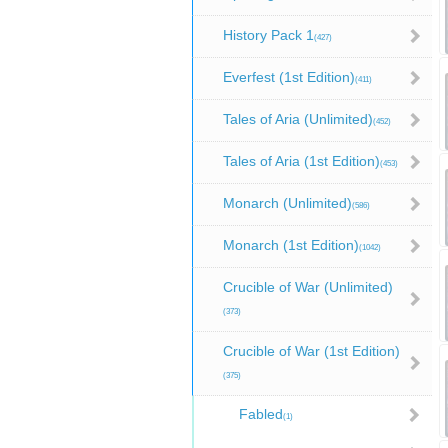
History Pack 1
(427)
Everfest (1st Edition)
(411)
Tales of Aria (Unlimited)
(452)
Tales of Aria (1st Edition)
(453)
Monarch (Unlimited)
(586)
Monarch (1st Edition)
(1042)
Crucible of War (Unlimited)
(373)
Crucible of War (1st Edition)
(375)
Fabled
(1)