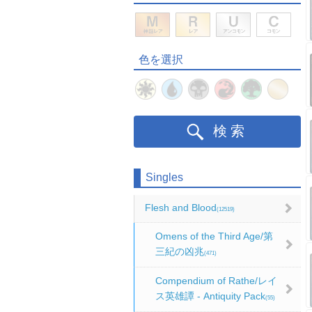
色を選択
検索
Singles
Flesh and Blood
(12519)
Omens of the Third Age/第
三紀の凶兆
(471)
Compendium of Rathe/レイ
ス英雄譚 - Antiquity Pack
(55)