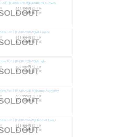
 Foil】[F-CRU179-M]Gambler's Gloves
M
999,999円
残り 0
SOLDOUT
X
800,000円
残り 0
bow Foil】[F-CRU008-M]Massacre
M
999,999円
残り 0
SOLDOUT
X
800,000円
残り 0
bow Foil】[F-CRU026-M]Mangle
M
999,999円
残り 0
SOLDOUT
X
800,000円
残り 0
bow Foil】[F-CRU028-M]Stamp Authority
M
999,999円
残り 0
SOLDOUT
X
800,000円
残り 0
ow Foil】[F-CRU055-M]Flood of Force
M
999,999円
残り 0
SOLDOUT
X
800,000円
残り 0