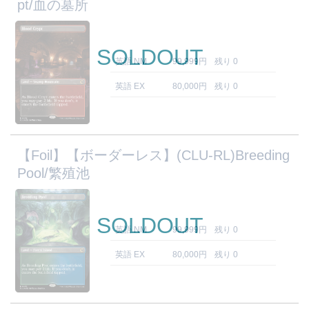
pt/血の墓所
SOLDOUT
英語 NM
99,999円
残り 0
英語 EX
80,000円
残り 0
【Foil】【ボーダーレス】(CLU-RL)Breeding
Pool/繁殖池
SOLDOUT
英語 NM
99,999円
残り 0
英語 EX
80,000円
残り 0