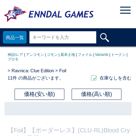
商品一覧
神話/レア
|
アンコモン
|
コモン
|
基本土地
|
フォイル
|
Variants
|
トークン
|
プロモ
>
Ravnica: Clue Edition
> Foil
11件
の商品がございます。
在庫なしを含む
価格(安い順)
価格(高い順)
【Foil】【ボーダーレス】(CLU-RL)Blood Cry