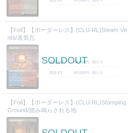
英語 EX
80,000円
残り 0
【Foil】【ボーダーレス】(CLU-RL)Steam Ve
nts/蒸気孔
SOLDOUT
英語 NM
99,999円
残り 0
英語 EX
80,000円
残り 0
【Foil】【ボーダーレス】(CLU-RL)Stomping
Ground/踏み鳴らされる地
SOLDOUT