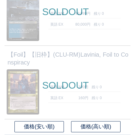
SOLDOUT
英語 NM
99,999円
残り 0
英語 EX
80,000円
残り 0
【Foil】【旧枠】(CLU-RM)Lavinia, Foil to Co
nspiracy
SOLDOUT
英語 NM
200円
残り 0
英語 EX
160円
残り 0
価格(安い順)
価格(高い順)