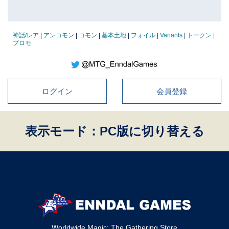
神話/レア
|
アンコモン
|
コモン
|
基本土地
|
フォイル
|
Variants
|
トークン
|
プロモ
ログイン
会員登録
表示モード：PC版に切り替える
Worldwide Magic: The Gathering Store