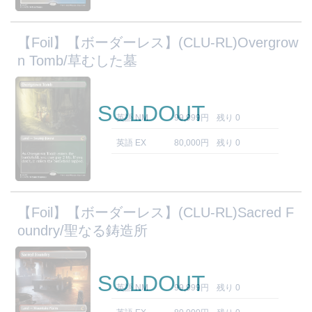
【Foil】【ボーダーレス】(CLU-RL)Overgrow
n Tomb/草むした墓
SOLDOUT
英語 NM
99,999円
残り 0
英語 EX
80,000円
残り 0
【Foil】【ボーダーレス】(CLU-RL)Sacred F
oundry/聖なる鋳造所
SOLDOUT
英語 NM
99,999円
残り 0