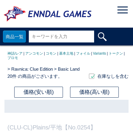
商品一覧
神話/レア
|
アンコモン
|
コモン
|
基本土地
|
フォイル
|
Variants
|
トークン
|
プロモ
>
Ravnica: Clue Edition
> Basic Land
20件
の商品がございます。
在庫なしを含む
価格(安い順)
価格(高い順)
(CLU-CL)Plains/平地【No.0254】