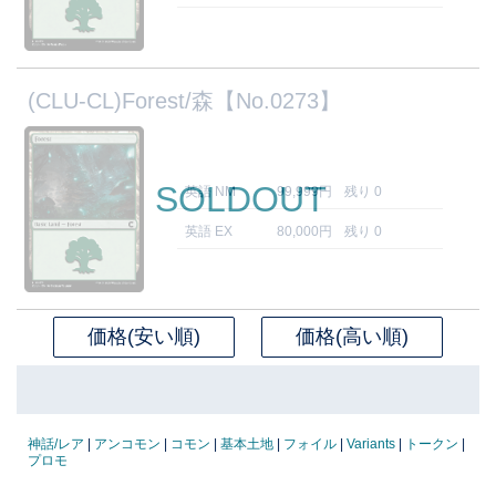
(CLU-CL)Forest/森【No.0273】
SOLDOUT
英語 NM
99,999円
残り 0
英語 EX
80,000円
残り 0
価格(安い順)
価格(高い順)
神話/レア
|
アンコモン
|
コモン
|
基本土地
|
フォイル
|
Variants
|
トークン
|
プロモ