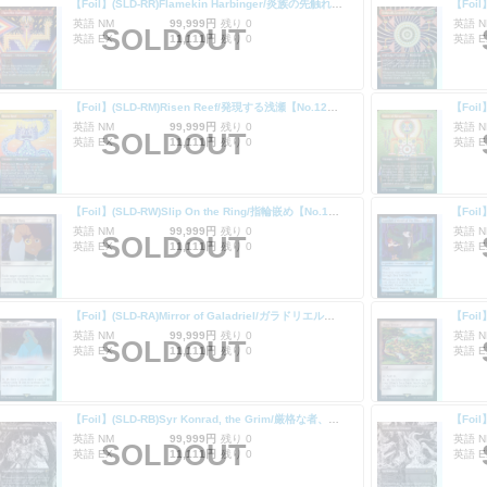
【Foil】(SLD-RR)Flamekin Harbinger/炎族の先触れ【No.1255】
英語 NM
99,999円
残り 0
英語 N
SOLDOUT
英語 EX
11,111円
残り 0
英語 E
【Foil】(SLD-RM)Risen Reef/発現する浅瀬【No.1257】
英語 NM
99,999円
残り 0
英語 N
SOLDOUT
英語 EX
11,111円
残り 0
英語 E
【Foil】(SLD-RW)Slip On the Ring/指輪嵌め【No.1293】
英語 NM
99,999円
残り 0
英語 N
SOLDOUT
英語 EX
11,111円
残り 0
英語 E
【Foil】(SLD-RA)Mirror of Galadriel/ガラドリエルの鏡【No.1295】
英語 NM
99,999円
残り 0
英語 N
SOLDOUT
英語 EX
11,111円
残り 0
英語 E
【Foil】(SLD-RB)Syr Konrad, the Grim/厳格な者、コンラッド卿【No.1297】
英語 NM
99,999円
残り 0
英語 N
SOLDOUT
英語 EX
11,111円
残り 0
英語 E