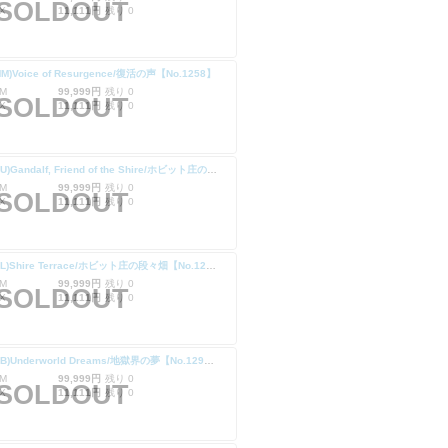
SOLDOUT
X
11,111円
残り 0
MM)Voice of Resurgence/復活の声【No.1258】
M
99,999円
残り 0
SOLDOUT
X
11,111円
残り 0
(SLD-RU)Gandalf, Friend of the Shire/ホビット庄の友、ガンダルフ【No.1294】
M
99,999円
残り 0
SOLDOUT
X
11,111円
残り 0
(SLD-RL)Shire Terrace/ホビット庄の段々畑【No.1296】
M
99,999円
残り 0
SOLDOUT
X
11,111円
残り 0
(SLD-RB)Underworld Dreams/地獄界の夢【No.1298】
M
99,999円
残り 0
SOLDOUT
X
11,111円
残り 0