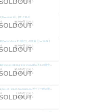
SOLDOUT
X
11,111円
残り 0
RL)Mountain/山【No.1366】
M
99,999円
残り 0
SOLDOUT
X
11,111円
残り 0
RB)Bottomless Pit/底なしの奈落【No.1404】
M
99,999円
残り 0
SOLDOUT
X
11,111円
残り 0
(SLD-RB)Reassembling Skeleton/組み直しの骸骨【No.1406】
M
99,999円
残り 0
SOLDOUT
X
11,111円
残り 0
(SLD-RL)Geier Reach Sanitarium/ガイアー岬の療養所【No.1408】
M
1,999円
残り 0
SOLDOUT
X
1,600円
残り 0