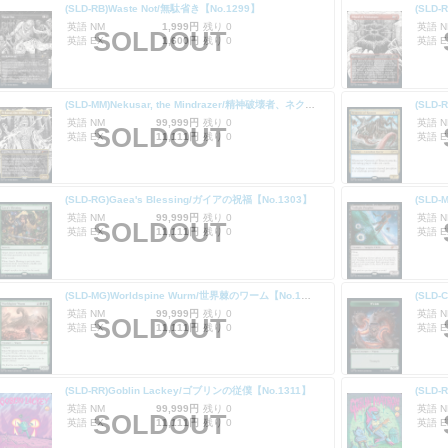
(SLD-RB)Waste Not/無駄省き【No.1299】
(SLD-
英語 NM
1,999円
残り 0
英語 N
SOLDOUT
英語 EX
1,600円
残り 0
英語 E
(SLD-MM)Nekusar, the Mindrazer/精神破壊者、ネクサル【No.1301】
英語 NM
99,999円
残り 0
英語 N
SOLDOUT
英語 EX
11,111円
残り 0
英語 E
(SLD-RG)Gaea's Blessing/ガイアの祝福【No.1303】
(SLD-
英語 NM
99,999円
残り 0
英語 N
SOLDOUT
英語 EX
11,111円
残り 0
英語 E
(SLD-MG)Worldspine Wurm/世界棘のワーム【No.1305】
(SLD
英語 NM
99,999円
残り 0
英語 N
SOLDOUT
英語 EX
11,111円
残り 0
英語 E
(SLD-RR)Goblin Lackey/ゴブリンの従僕【No.1311】
英語 NM
99,999円
残り 0
英語 N
SOLDOUT
英語 EX
11,111円
残り 0
英語 E