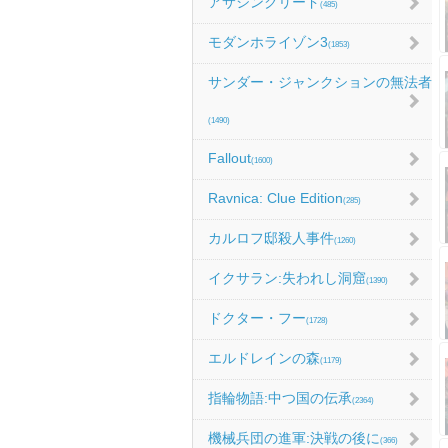
アサシンクリード
(485)
モダンホライゾン3
(1853)
サンダー・ジャンクションの無法者
(1490)
Fallout
(1600)
Ravnica: Clue Edition
(285)
カルロフ邸殺人事件
(1260)
イクサラン:失われし洞窟
(1390)
ドクター・フー
(1728)
エルドレインの森
(1179)
指輪物語:中つ国の伝承
(2364)
機械兵団の進軍:決戦の後に
(366)