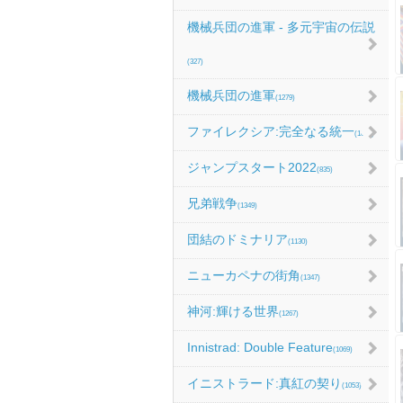
機械兵団の進軍 - 多元宇宙の伝説
(327)
機械兵団の進軍
(1279)
ファイレクシア:完全なる統一
(1067)
ジャンプスタート2022
(835)
兄弟戦争
(1349)
団結のドミナリア
(1130)
ニューカペナの街角
(1347)
神河:輝ける世界
(1267)
Innistrad: Double Feature
(1069)
イニストラード:真紅の契り
(1053)