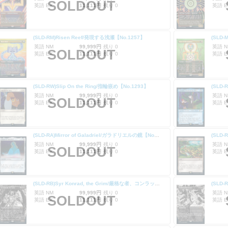
SOLDOUT
英語 EX
11,111円
残り 0
英語 E
(SLD-RM)Risen Reef/発現する浅瀬【No.1257】
(SLD-
英語 NM
99,999円
残り 0
英語 N
SOLDOUT
英語 EX
11,111円
残り 0
英語 E
(SLD-RW)Slip On the Ring/指輪嵌め【No.1293】
英語 NM
99,999円
残り 0
英語 N
SOLDOUT
英語 EX
11,111円
残り 0
英語 E
(SLD-RA)Mirror of Galadriel/ガラドリエルの鏡【No.1295】
英語 NM
99,999円
残り 0
英語 N
SOLDOUT
英語 EX
11,111円
残り 0
英語 E
(SLD-RB)Syr Konrad, the Grim/厳格な者、コンラッド卿【No.1297】
英語 NM
99,999円
残り 0
英語 N
SOLDOUT
英語 EX
11,111円
残り 0
英語 E