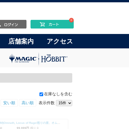
0
店舗案内
アクセス
在庫なしを含む
安い順
高い順
表示件数
(SLD-MM)Omnath, Locus of Rage/怒りの座、オムナス【No.1256】
M
99,999円
残り 0