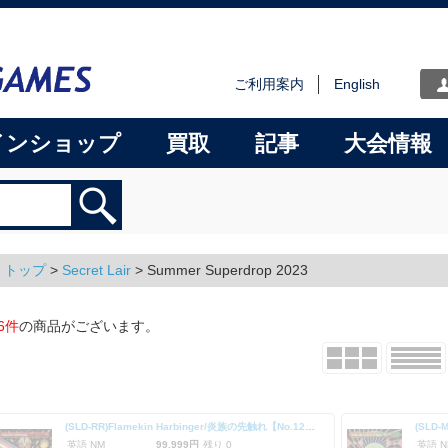
ご利用案内
English
インショップ
買取
記事
大会情報
トップ
>
Secret Lair
> Summer Superdrop 2023
6件
の商品がございます。
(SLD-RR)Flamekin Harbinger/炎族の先触れ【No.1255】
英語 NM
99,999円
残り 0
英語 N