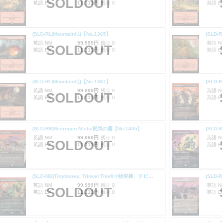
SOLDOUT
英語 EX
11,111円
残り 0
英語 E
(SLD-RL)Mountain/山【No.1365】
(SLD-
英語 NM
99,999円
残り 0
英語 N
SOLDOUT
英語 EX
11,111円
残り 0
英語 E
(SLD-RL)Mountain/山【No.1367】
(SLD-
英語 NM
99,999円
残り 0
英語 N
SOLDOUT
英語 EX
11,111円
残り 0
英語 E
(SLD-RB)Necrogen Mists/屍気の霧【No.1405】
英語 NM
99,999円
残り 0
英語 N
SOLDOUT
英語 EX
11,111円
残り 0
英語 E
(SLD-MB)Tinybones, Trinket Thief/小物泥棒、チビボネ【No.1407】
英語 NM
99,999円
残り 0
英語 N
SOLDOUT
英語 EX
11,111円
残り 0
英語 E