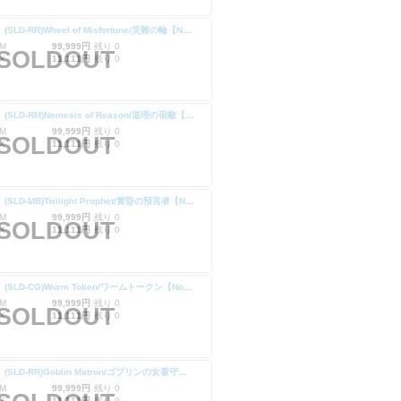
【Foil】(SLD-RR)Wheel of Misfortune/災難の輪【No.1300】
M
99,999円
残り 0
SOLDOUT
X
11,111円
残り 0
【Foil】(SLD-RM)Nemesis of Reason/道理の宿敵【No.1302】
M
99,999円
残り 0
SOLDOUT
X
11,111円
残り 0
【Foil】(SLD-MB)Twilight Prophet/黄昏の預言者【No.1304】
M
99,999円
残り 0
SOLDOUT
X
11,111円
残り 0
【Foil】(SLD-CG)Wurm Token/ワームトークン【No.1306】
M
99,999円
残り 0
SOLDOUT
X
11,111円
残り 0
【Foil】(SLD-RR)Goblin Matron/ゴブリンの女看守【No.1312】
M
99,999円
残り 0
X
11,111円
残り 0