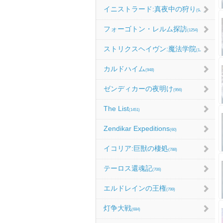
イニストラード:真夜中の狩り
(986)
フォーゴトン・レルム探訪
(1254)
ストリクスヘイヴン:魔法学院
(1214)
カルドハイム
(948)
ゼンディカーの夜明け
(956)
The List
(1451)
Zendikar Expeditions
(60)
イコリア:巨獣の棲処
(788)
テーロス還魂記
(706)
エルドレインの王権
(799)
灯争大戦
(684)