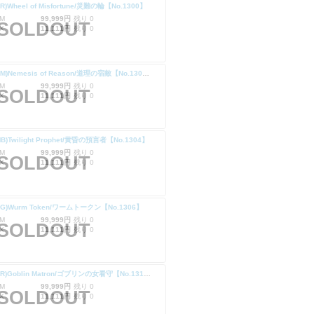
RR)Wheel of Misfortune/災難の輪【No.1300】
M
99,999円
残り 0
SOLDOUT
X
11,111円
残り 0
(SLD-RM)Nemesis of Reason/道理の宿敵【No.1302】
M
99,999円
残り 0
SOLDOUT
X
11,111円
残り 0
MB)Twilight Prophet/黄昏の預言者【No.1304】
M
99,999円
残り 0
SOLDOUT
X
11,111円
残り 0
-CG)Wurm Token/ワームトークン【No.1306】
M
99,999円
残り 0
SOLDOUT
X
11,111円
残り 0
(SLD-RR)Goblin Matron/ゴブリンの女看守【No.1312】
M
99,999円
残り 0
SOLDOUT
X
11,111円
残り 0