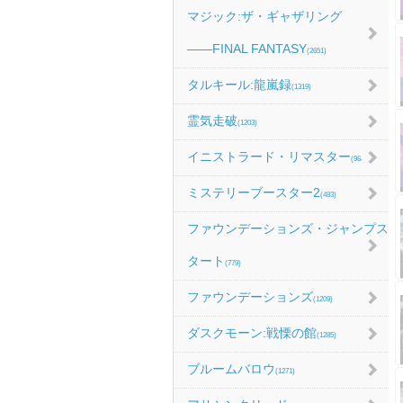
マジック:ザ・ギャザリング
――FINAL FANTASY
(2651)
タルキール:龍嵐録
(1319)
霊気走破
(1203)
イニストラード・リマスター
(984)
ミステリーブースター2
(483)
ファウンデーションズ・ジャンプス
タート
(779)
ファウンデーションズ
(1209)
ダスクモーン:戦慄の館
(1285)
ブルームバロウ
(1271)