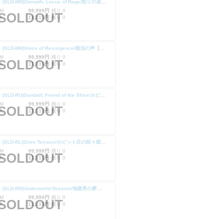
【Foil】(SLD-MM)Omnath, Locus of Rage/怒りの座、オムナス【No.1256】
M
99,999円
残り 0
SOLDOUT
X
11,111円
残り 0
【Foil】(SLD-MM)Voice of Resurgence/復活の声【No.1258】
M
99,999円
残り 0
SOLDOUT
X
11,111円
残り 0
【Foil】(SLD-RU)Gandalf, Friend of the Shire/ホビット庄の友、ガンダルフ【No.1294】
M
99,999円
残り 0
SOLDOUT
X
11,111円
残り 0
【Foil】(SLD-RL)Shire Terrace/ホビット庄の段々畑【No.1296】
M
99,999円
残り 0
SOLDOUT
X
11,111円
残り 0
【Foil】(SLD-RB)Underworld Dreams/地獄界の夢【No.1298】
M
99,999円
残り 0
SOLDOUT
X
11,111円
残り 0