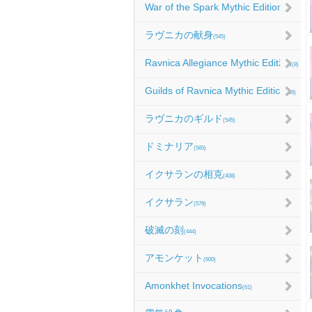
War of the Spark Mythic Edition
(9)
ラヴニカの献身
(545)
Ravnica Allegiance Mythic Edition
(8)
Guilds of Ravnica Mythic Edition
(16)
ラヴニカのギルド
(545)
ドミナリア
(565)
イクサランの相克
(408)
イクサラン
(579)
破滅の刻
(444)
アモンケット
(600)
Amonkhet Invocations
(61)