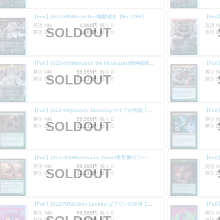
【Foil】(SLD-RB)Waste Not/無駄省き【No.1299】
英語 NM
1,999円
残り 0
英語 N
SOLDOUT
英語 EX
1,600円
残り 0
英語 E
【Foil】(SLD-MM)Nekusar, the Mindrazer/精神破壊者、ネクサル【No.1301】
英語 NM
99,999円
残り 0
英語 N
SOLDOUT
英語 EX
11,111円
残り 0
英語 E
【Foil】(SLD-RG)Gaea's Blessing/ガイアの祝福【No.1303】
英語 NM
99,999円
残り 0
英語 N
SOLDOUT
英語 EX
11,111円
残り 0
英語 E
【Foil】(SLD-MG)Worldspine Wurm/世界棘のワーム【No.1305】
英語 NM
99,999円
残り 0
英語 N
SOLDOUT
英語 EX
11,111円
残り 0
英語 E
【Foil】(SLD-RR)Goblin Lackey/ゴブリンの従僕【No.1311】
英語 NM
99,999円
残り 0
英語 N
英語 EX
11,111円
残り 0
英語 E