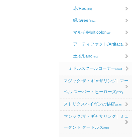
赤/Red
(371)
緑/Green
(621)
マルチ/Multicolor
(319)
アーティファクト/Artifact
(585)
土地/Land
(641)
ミドルスクールコーナー
(1587)
マジック:ザ・ギャザリング | マー
ベル スーパー・ヒーローズ
(2735)
ストリクスヘイヴンの秘密
(1536)
マジック:ザ・ギャザリング | ミュ
ータント タートルズ
(984)