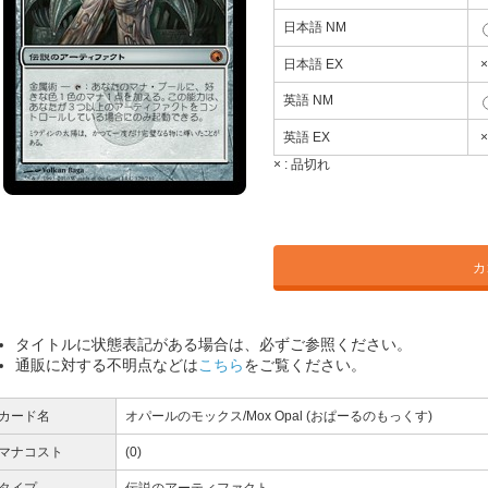
日本語 NM
日本語 EX
×
英語 NM
英語 EX
×
× :
品切れ
カ
タイトルに状態表記がある場合は、必ずご参照ください。
通販に対する不明点などは
こちら
をご覧ください。
カード名
オパールのモックス/Mox Opal (おぱーるのもっくす)
マナコスト
(0)
タイプ
伝説のアーティファクト