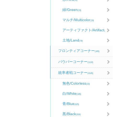
(41)
緑/Green
(23)
マルチ/Multicolor
(29)
アーティファクト/Artifact
(98)
土地/Land
(78)
フロンティアコーナー
(165)
パウパーコーナー
(1110)
統率者戦コーナー
(4145)
無色/Colorless
(23)
白/White
(435)
青/Blue
(625)
黒/Black
(524)