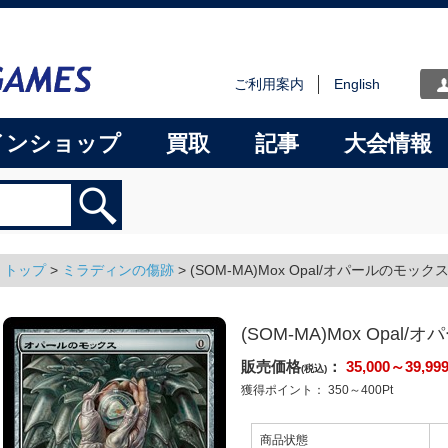
ご利用案内
English
インショップ
買取
記事
大会情報
トップ
>
ミラディンの傷跡
>
(SOM-MA)Mox Opal/オパールのモック
(SOM-MA)Mox Opal
販売価格
：
35,000～39,99
(税込)
獲得ポイント：
350～400
Pt
商品状態