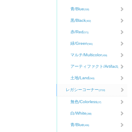
青/Blue
(530)
黒/Black
(402)
赤/Red
(571)
緑/Green
(581)
マルチ/Multicolor
(459)
アーティファクト/Artifact
(481)
土地/Land
(943)
レガシーコーナー
(2710)
無色/Colorless
(37)
白/White
(288)
青/Blue
(406)