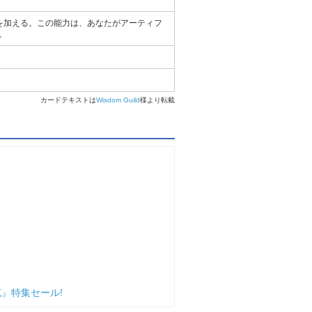
1点を加える。この能力は、あなたがアーティフ
。
カードテキストは
Wisdom Guild
様より転載
』特集セール!