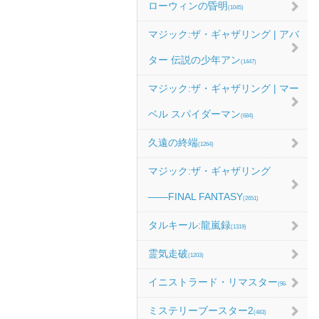
ローウィンの昏明
(1045)
マジック:ザ・ギャザリング | アバ
ター 伝説の少年アン
(1447)
マジック:ザ・ギャザリング | マー
ベル スパイダーマン
(684)
久遠の終端
(1264)
マジック:ザ・ギャザリング
――FINAL FANTASY
(2651)
タルキール:龍嵐録
(1319)
霊気走破
(1203)
イニストラード・リマスター
(984)
ミステリーブースター2
(483)