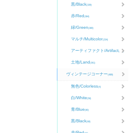
黒/Black
(339)
赤/Red
(384)
緑/Green
(380)
マルチ/Multicolor
(234)
アーティファクト/Artifact
(281)
土地/Land
(361)
ヴィンテージコーナー
(489)
無色/Colorless
(4)
白/White
(58)
青/Blue
(80)
黒/Black
(68)
赤/Red