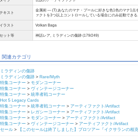
金属術 ― (T):あなたのマナ・プールに好きな色1色のマナ
テキスト
ァクトを3つ以上コントロールしている場合にのみ起動できる
イラスト
Volkan Baga
セット等
神話レア, ミラディンの傷跡 (179/249)
関連カテゴリ
ミラディンの傷跡
ミラディンの傷跡
>
Rare/Myth
特集コーナー
>
モダンコーナー
特集コーナー
>
ヴィンテージコーナー
特集コーナー
>
統率者戦コーナー
Hot 5 Legacy Cards
特集コーナー
>
統率者戦コーナー
>
アーティファクト/Artifact
特集コーナー
>
レガシーコーナー
>
アーティファクト/Artifact
特集コーナー
>
モダンコーナー
>
アーティファクト/Artifact
特集コーナー
>
ヴィンテージコーナー
>
アーティファクト/Artifact
セール
>
【このセールは終了しました】プロツアー『イクサランの相克