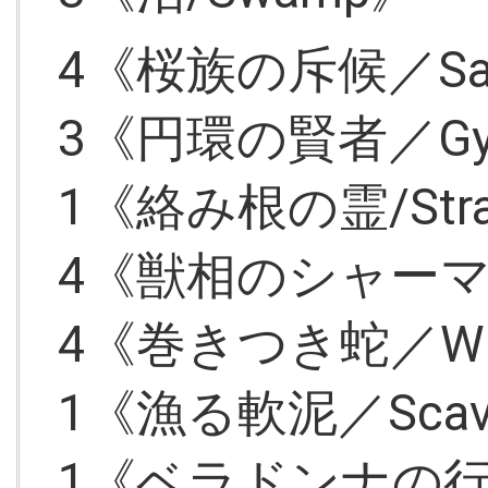
4《桜族の斥候／Sakur
3《円環の賢者／Gyr
1《絡み根の霊/Strang
4《獣相のシャーマン／
4《巻きつき蛇／Windi
1《漁る軟泥／Scaven
1《ベラドンナの行商人