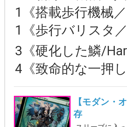
1《搭載歩行機械／Han
1《歩行バリスタ／Walk
3《硬化した鱗/Harde
4《致命的な一押し／F
【モダン・
存