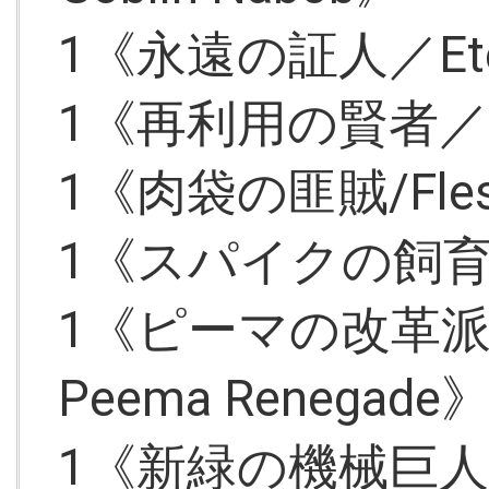
1《永遠の証人／Etern
1《再利用の賢者／Rec
1《肉袋の匪賊/Flesh
1《スパイクの飼育係／
1《ピーマの改革派、
Peema Renegade
1《新緑の機械巨人／Ve