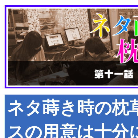
ネタ蒔き時の枕
スの用意は十分