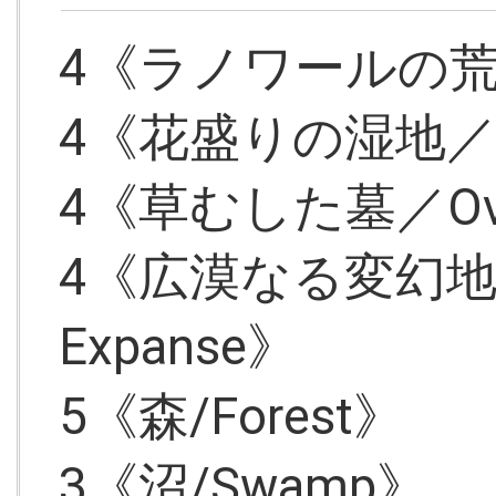
4《ラノワールの荒原／L
4《花盛りの湿地／Blo
4《草むした墓／Over
4《広漠なる変幻地／Te
Expanse》
5《森/Forest》
3《沼/Swamp》