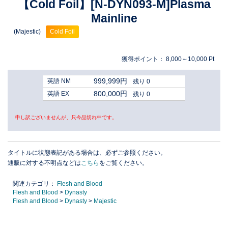
【Cold Foil】[N-DYN093-M]Plasma
Mainline
(Majestic)
Cold Foil
獲得ポイント：
8,000～10,000
Pt
999,999円
英語 NM
残り 0
800,000円
英語 EX
残り 0
申し訳ございませんが、只今品切れ中です。
タイトルに状態表記がある場合は、必ずご参照ください。
通販に対する不明点などは
こちら
をご覧ください。
関連カテゴリ：
Flesh and Blood
Flesh and Blood
>
Dynasty
Flesh and Blood
>
Dynasty
>
Majestic