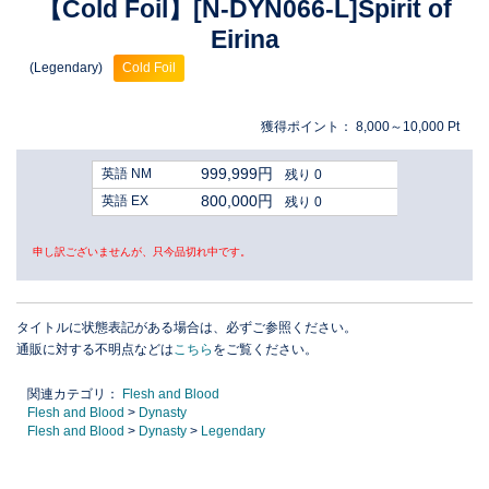
【Cold Foil】[N-DYN066-L]Spirit of
Eirina
(Legendary)
Cold Foil
獲得ポイント：
8,000～10,000
Pt
999,999円
英語 NM
残り 0
800,000円
英語 EX
残り 0
申し訳ございませんが、只今品切れ中です。
タイトルに状態表記がある場合は、必ずご参照ください。
通販に対する不明点などは
こちら
をご覧ください。
関連カテゴリ：
Flesh and Blood
Flesh and Blood
>
Dynasty
Flesh and Blood
>
Dynasty
>
Legendary