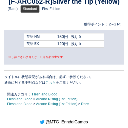
[F-ARC052-R]Silver the Tip (Yellow)
(Rare)
Standard
First Edition
獲得ポイント：
2～2
Pt
150円
英語 NM
残り 0
120円
英語 EX
残り 0
申し訳ございませんが、只今品切れ中です。
タイトルに状態表記がある場合は、必ずご参照ください。
通販に対する不明点などは
こちら
をご覧ください。
関連カテゴリ：
Flesh and Blood
Flesh and Blood
>
Arcane Rising (1st Edition)
Flesh and Blood
>
Arcane Rising (1st Edition)
>
Rare