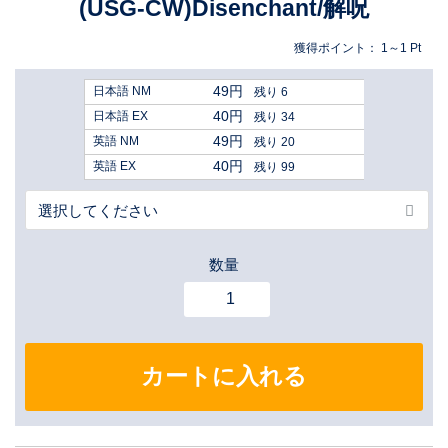
(USG-CW)Disenchant/解呪
獲得ポイント：
1～1
Pt
49円
日本語 NM
残り 6
40円
日本語 EX
残り 34
49円
英語 NM
残り 20
40円
英語 EX
残り 99
数量
カートに入れる