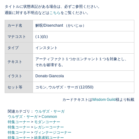
タイトルに状態表記がある場合は、必ずご参照ください。
通販に対する不明点などは
こちら
をご覧ください。
カード名
解呪/Disenchant （かいじゅ）
マナコスト
(１)(白)
タイプ
インスタント
アーティファクト１つかエンチャント１つを対象とし、
テキスト
それを破壊する。
イラスト
Donato Giancola
セット等
コモン, ウルザズ・サーガ (12/350)
カードテキストは
Wisdom Guild
様より転載
関連カテゴリ：
ウルザズ・サーガ
ウルザズ・サーガ
>
Common
特集コーナー
>
モダンコーナー
特集コーナー
>
レガシーコーナー
特集コーナー
>
ヴィンテージコーナー
特集コーナー
>
統率者戦コーナー