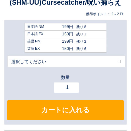
(SHM-UU)Cursecatcher/呪い捕らえ
獲得ポイント：
2～2
Pt
199円
日本語 NM
残り 8
150円
日本語 EX
残り 1
199円
英語 NM
残り 2
150円
英語 EX
残り 6
数量
カートに入れる