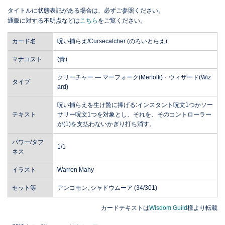
タイトルに状態表記がある場合は、必ずご参照ください。
通販に対する不明点などは
こちら
をご覧ください。
カード名
呪い捕らえ/Cursecatcher (のろいとらえ)
マナコスト
(青)
クリーチャー ― マーフォーク(Merfolk)・ウィザード(Wiz
タイプ
ard)
呪い捕らえを生け贄に捧げる:インスタント呪文1つかソー
テキスト
サリー呪文1つを対象とし、それを、そのコントローラー
が(1)を支払わないかぎり打ち消す。
パワー/タフ
1/1
ネス
イラスト
Warren Mahy
セット等
アンコモン, シャドウムーア (34/301)
カードテキストは
Wisdom Guild
様より転載