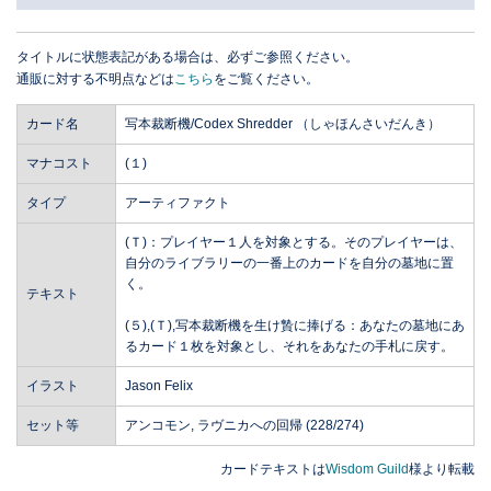
タイトルに状態表記がある場合は、必ずご参照ください。
通販に対する不明点などは
こちら
をご覧ください。
カード名
写本裁断機/Codex Shredder （しゃほんさいだんき）
マナコスト
(１)
タイプ
アーティファクト
(Ｔ)：プレイヤー１人を対象とする。そのプレイヤーは、
自分のライブラリーの一番上のカードを自分の墓地に置
く。
テキスト
(５),(Ｔ),写本裁断機を生け贄に捧げる：あなたの墓地にあ
るカード１枚を対象とし、それをあなたの手札に戻す。
イラスト
Jason Felix
セット等
アンコモン, ラヴニカへの回帰 (228/274)
カードテキストは
Wisdom Guild
様より転載