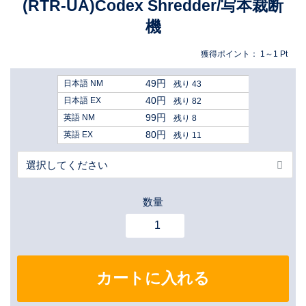
(RTR-UA)Codex Shredder/写本裁断
機
獲得ポイント：
1～1
Pt
49円
日本語 NM
残り 43
40円
日本語 EX
残り 82
99円
英語 NM
残り 8
80円
英語 EX
残り 11
数量
カートに入れる