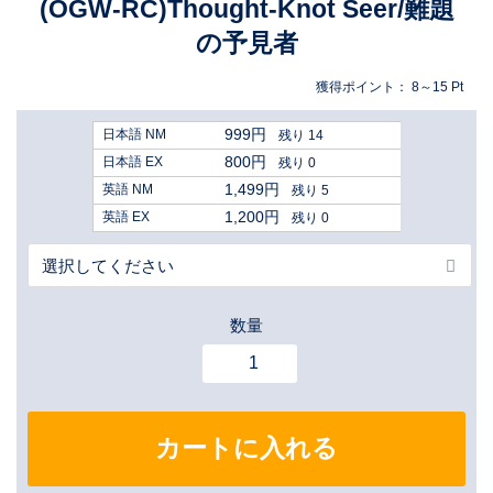
(OGW-RC)Thought-Knot Seer/難題
の予見者
獲得ポイント：
8～15
Pt
999円
日本語 NM
残り 14
800円
日本語 EX
残り 0
1,499円
英語 NM
残り 5
1,200円
英語 EX
残り 0
数量
カートに入れる