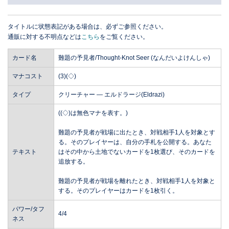
タイトルに状態表記がある場合は、必ずご参照ください。
通販に対する不明点などは
こちら
をご覧ください。
カード名
難題の予見者/Thought-Knot Seer (なんだいよけんしゃ)
マナコスト
(3)(◇)
タイプ
クリーチャー ― エルドラージ(Eldrazi)
((◇)は無色マナを表す。)
難題の予見者が戦場に出たとき、対戦相手1人を対象とす
る。そのプレイヤーは、自分の手札を公開する。あなた
テキスト
はその中から土地でないカードを1枚選び、そのカードを
追放する。
難題の予見者が戦場を離れたとき、対戦相手1人を対象と
する。そのプレイヤーはカードを1枚引く。
パワー/タフ
4/4
ネス