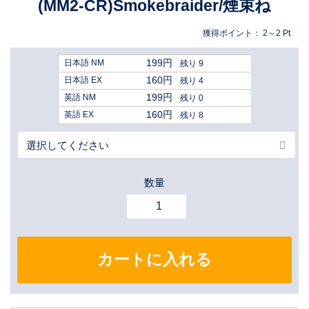
(MM2-CR)Smokebraider/煙束ね
獲得ポイント：
2～2
Pt
199円
日本語 NM
残り 9
160円
日本語 EX
残り 4
199円
英語 NM
残り 0
160円
英語 EX
残り 8
数量
カートに入れる