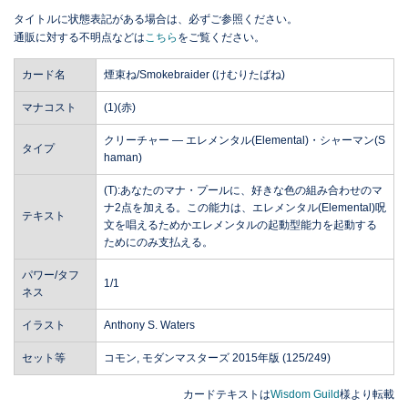
タイトルに状態表記がある場合は、必ずご参照ください。
通販に対する不明点などは
こちら
をご覧ください。
カード名
煙束ね/Smokebraider (けむりたばね)
マナコスト
(1)(赤)
クリーチャー ― エレメンタル(Elemental)・シャーマン(S
タイプ
haman)
(T):あなたのマナ・プールに、好きな色の組み合わせのマ
ナ2点を加える。この能力は、エレメンタル(Elemental)呪
テキスト
文を唱えるためかエレメンタルの起動型能力を起動する
ためにのみ支払える。
パワー/タフ
1/1
ネス
イラスト
Anthony S. Waters
セット等
コモン, モダンマスターズ 2015年版 (125/249)
カードテキストは
Wisdom Guild
様より転載