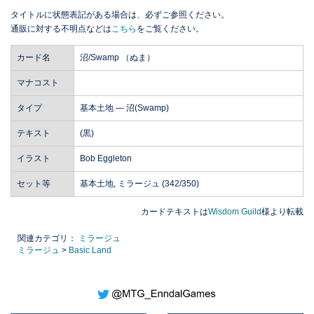
タイトルに状態表記がある場合は、必ずご参照ください。
通販に対する不明点などは
こちら
をご覧ください。
カード名
沼/Swamp （ぬま）
マナコスト
タイプ
基本土地 ― 沼(Swamp)
テキスト
(黒)
イラスト
Bob Eggleton
セット等
基本土地, ミラージュ (342/350)
カードテキストは
Wisdom Guild
様より転載
関連カテゴリ：
ミラージュ
ミラージュ
>
Basic Land