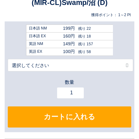
(MIR-CL)Swamp/沼 (D)
獲得ポイント：
1～2
Pt
199円
日本語 NM
残り 22
160円
日本語 EX
残り 18
149円
英語 NM
残り 157
100円
英語 EX
残り 58
数量
カートに入れる