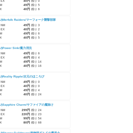
 EX
40円
残り 0
M
49円
残り 5
X
40円
残り 6
CU)Merfolk Raiders/マーフォーク襲撃部隊
 NM
49円
残り 3
 EX
40円
残り 2
M
49円
残り 6
X
40円
残り 5
CU)Power Sink/魔力消沈
 NM
49円
残り 6
 EX
40円
残り 4
M
49円
残り 14
X
40円
残り 16
CU)Reality Ripple/次元のほころび
 NM
49円
残り 0
 EX
40円
残り 0
M
49円
残り 4
X
40円
残り 24
-CU)Sapphire Charm/サファイアの魔除け
 NM
299円
残り 24
 EX
220円
残り 23
M
99円
残り 54
X
80円
残り 68
-CU)Shaper Guildmage/造物師ギルドの魔道士