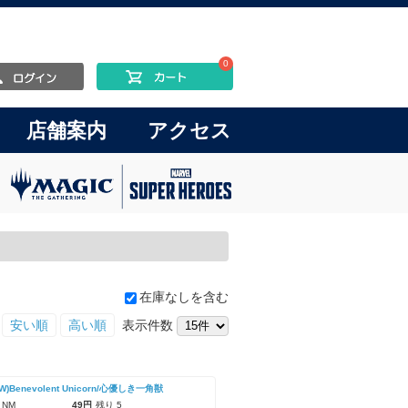
0
店舗案内
アクセス
在庫なしを含む
安い順
高い順
表示件数
CW)Benevolent Unicorn/心優しき一角獣
 NM
49円
残り 5