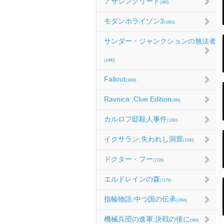
アサシンクリード
(485)
モダンホライゾン3
(1853)
サンダー・ジャンクションの無法者
(1490)
Fallout
(1600)
Ravnica: Clue Edition
(285)
カルロフ邸殺人事件
(1260)
イクサラン:失われし洞窟
(1390)
ドクター・フー
(1728)
エルドレインの森
(1179)
指輪物語:中つ国の伝承
(2364)
機械兵団の進軍:決戦の後に
(366)