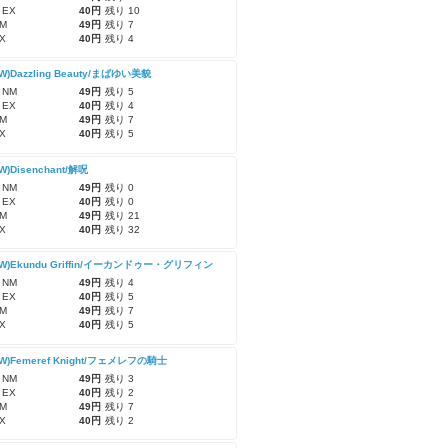
 EX
40円
残り 10
M
49円
残り 7
X
40円
残り 4
CW)Dazzling Beauty/まばゆい美貌
 NM
49円
残り 5
 EX
40円
残り 4
M
49円
残り 7
X
40円
残り 5
CW)Disenchant/解呪
 NM
49円
残り 0
 EX
40円
残り 0
M
49円
残り 21
X
40円
残り 32
-CW)Ekundu Griffin/イーカンドゥー・グリフィン
 NM
49円
残り 4
 EX
40円
残り 5
M
49円
残り 7
X
40円
残り 5
CW)Femeref Knight/フェメレフの騎士
 NM
49円
残り 3
 EX
40円
残り 2
M
49円
残り 7
X
40円
残り 2