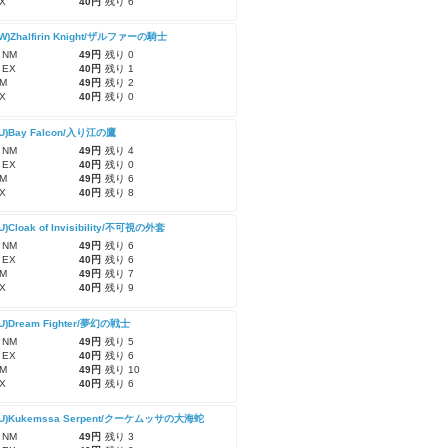
X
40円
残り 6
CW)Zhalfirin Knight/ザルファーの騎士
 NM
49円
残り 0
 EX
40円
残り 1
M
49円
残り 2
X
40円
残り 0
CU)Bay Falcon/入り江の鷹
 NM
49円
残り 4
 EX
40円
残り 0
M
49円
残り 6
X
40円
残り 8
U)Cloak of Invisibility/不可視の外套
 NM
49円
残り 6
 EX
40円
残り 6
M
49円
残り 7
X
40円
残り 9
CU)Dream Fighter/夢幻の戦士
 NM
49円
残り 5
 EX
40円
残り 6
M
49円
残り 10
X
40円
残り 6
-CU)Kukemssa Serpent/クーケムッサの大海蛇
 NM
49円
残り 3