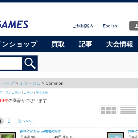
ご利用案内
English
インショップ
買取
記事
大会情報
トップ
>
ミラージュ
> Common
ア
|
アンコモン
|
コモン
|
基本土地
10件
の商品がございます。
1
2
次へ>>
(MIR-CW)Alarum/警告の叫び
(MIR-
日本語 NM
49円
残り 10
日本語