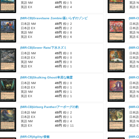
英語 NM
49円
残り 5
英語 N
英語 EX
40円
残り 4
英語 E
(MIR-CB)Gravebane Zombie/墓いらずのゾンビ
(MIR-
日本語 NM
49円
残り 2
日本語
日本語 EX
40円
残り 2
日本語
英語 NM
49円
残り 8
英語 N
英語 EX
40円
残り 6
英語 E
(MIR-CB)Sewer Rats/下水ネズミ
(MIR
日本語 NM
49円
残り 0
日本語
日本語 EX
40円
残り 0
日本語
英語 NM
49円
残り 0
英語 N
英語 EX
40円
残り 1
英語 E
(MIR-CB)Skulking Ghost/卑屈な幽霊
(MIR-
日本語 NM
49円
残り 0
日本語
日本語 EX
40円
残り 1
日本語
英語 NM
49円
残り 1
英語 N
英語 EX
40円
残り 1
英語 E
(MIR-CB)Urborg Panther/アーボーグの豹
(MIR-
日本語 NM
49円
残り 2
日本語
日本語 EX
40円
残り 1
日本語
英語 NM
49円
残り 4
英語 N
英語 EX
40円
残り 11
英語 E
(MIR-CR)Agility/俊敏
(MIR