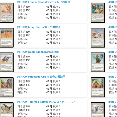
(MIR-CW)Femeref Scouts/フェメレフの斥候
(MIR-
日本語 NM
49円
残り 3
日本語
日本語 EX
40円
残り 4
日本語
英語 NM
49円
残り 6
英語 N
英語 EX
40円
残り 7
英語 E
(MIR-CW)Ivory Charm/象牙の魔除け
(MIR-
日本語 NM
49円
残り 6
日本語
日本語 EX
40円
残り 4
日本語
英語 NM
49円
残り 10
英語 N
英語 EX
40円
残り 9
英語 E
(MIR-CW)Noble Elephant/気高き象
(MIR-
日本語 NM
49円
残り 7
日本語
日本語 EX
40円
残り 1
日本語
英語 NM
49円
残り 4
英語 N
英語 EX
40円
残り 3
英語 E
(MIR-CW)Prismatic Circle/虹色の魔法円
(MIR-C
日本語 NM
49円
残り 3
日本語
日本語 EX
40円
残り 2
日本語
英語 NM
49円
残り 6
英語 N
英語 EX
40円
残り 6
英語 E
(MIR-CW)Teremko Griffin/テレムコ・グリフィン
(MIR-
日本語 NM
49円
残り 5
日本語
日本語 EX
40円
残り 1
日本語
英語 NM
49円
残り 6
英語 N