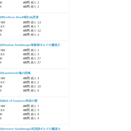
M
49円
残り 2
X
40円
残り 2
CB)Restless Dead/眠れぬ死者
 NM
49円
残り 13
 EX
40円
残り 7
M
49円
残り 12
X
40円
残り 4
-CB)Shadow Guildmage/祭影師ギルドの魔道士
 NM
49円
残り 1
 EX
40円
残り 3
M
49円
残り 27
X
40円
残り 27
CB)Soulshriek/魂の悲鳴
 NM
49円
残り 3
 EX
40円
残り 2
M
49円
残り 10
X
40円
残り 6
CB)Wall of Corpses/死体の壁
 NM
49円
残り 7
 EX
40円
残り 5
M
49円
残り 6
X
40円
残り 4
-CR)Armorer Guildmage/武具師ギルドの魔道士