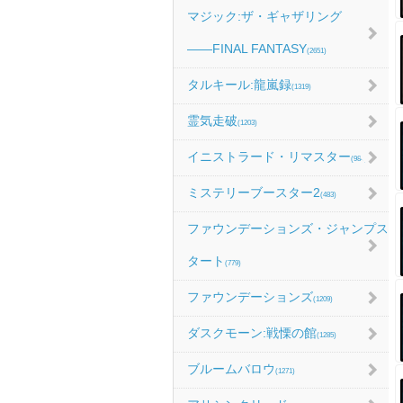
マジック:ザ・ギャザリング
――FINAL FANTASY
(2651)
タルキール:龍嵐録
(1319)
霊気走破
(1203)
イニストラード・リマスター
(984)
ミステリーブースター2
(483)
ファウンデーションズ・ジャンプス
タート
(779)
ファウンデーションズ
(1209)
ダスクモーン:戦慄の館
(1285)
ブルームバロウ
(1271)