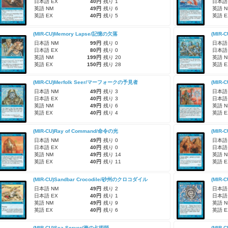
日本語 EX
40円
残り 1
日本語
英語 NM
49円
残り 6
英語 N
英語 EX
40円
残り 5
英語 E
(MIR-CU)Memory Lapse/記憶の欠落
(MIR-
日本語 NM
99円
残り 0
日本語
日本語 EX
80円
残り 0
日本語
英語 NM
199円
残り 20
英語 N
英語 EX
150円
残り 28
英語 E
(MIR-CU)Merfolk Seer/マーフォークの予見者
(MIR-
日本語 NM
49円
残り 3
日本語
日本語 EX
40円
残り 3
日本語
英語 NM
49円
残り 6
英語 N
英語 EX
40円
残り 4
英語 E
(MIR-CU)Ray of Command/命令の光
(MIR-
日本語 NM
49円
残り 0
日本語
日本語 EX
40円
残り 0
日本語
英語 NM
49円
残り 14
英語 N
英語 EX
40円
残り 11
英語 E
(MIR-CU)Sandbar Crocodile/砂州のクロコダイル
(MIR
日本語 NM
49円
残り 2
日本語
日本語 EX
40円
残り 1
日本語
英語 NM
49円
残り 9
英語 N
英語 EX
40円
残り 6
英語 E
(MIR-CU)Sea Scryer/海の占術師
(MIR