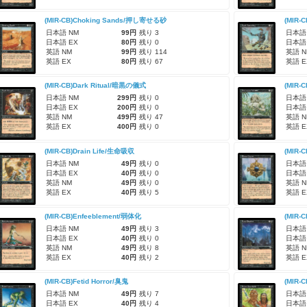
(MIR-CB)Choking Sands/押し寄せる砂
(MIR-
日本語 NM
99円
残り 3
日本語
日本語 EX
80円
残り 0
日本語
英語 NM
99円
残り 114
英語 N
英語 EX
80円
残り 67
英語 E
(MIR-CB)Dark Ritual/暗黒の儀式
(MIR-
日本語 NM
299円
残り 0
日本語
日本語 EX
200円
残り 0
日本語
英語 NM
499円
残り 47
英語 N
英語 EX
400円
残り 0
英語 E
(MIR-CB)Drain Life/生命吸収
(MIR-
日本語 NM
49円
残り 0
日本語
日本語 EX
40円
残り 0
日本語
英語 NM
49円
残り 0
英語 N
英語 EX
40円
残り 5
英語 E
(MIR-CB)Enfeeblement/弱体化
(MIR-
日本語 NM
49円
残り 3
日本語
日本語 EX
40円
残り 0
日本語
英語 NM
49円
残り 8
英語 N
英語 EX
40円
残り 2
英語 E
(MIR-CB)Fetid Horror/臭鬼
(MIR-
日本語 NM
49円
残り 7
日本語
日本語 EX
40円
残り 4
日本語