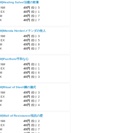
CW)Healing Salve/治癒の軟膏
 NM
49円
残り 5
 EX
40円
残り 1
M
49円
残り 7
X
40円
残り 7
CW)Mtenda Herder/メテンダの牧人
 NM
49円
残り 3
 EX
40円
残り 5
M
49円
残り 8
X
40円
残り 7
CW)Pacifism/平和な心
 NM
49円
残り 1
 EX
40円
残り 1
M
49円
残り 6
X
40円
残り 3
W)Ritual of Steel/鋼の儀式
 NM
49円
残り 3
 EX
40円
残り 2
M
49円
残り 7
X
40円
残り 4
CW)Wall of Resistance/抵抗の壁
 NM
49円
残り 2
 EX
40円
残り 2
M
49円
残り 7