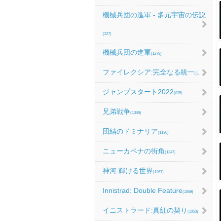
機械兵団の進軍 - 多元宇宙の伝説
(327)
機械兵団の進軍
(1279)
ファイレクシア:完全なる統一
(1067)
ジャンプスタート2022
(835)
兄弟戦争
(1349)
団結のドミナリア
(1130)
ニューカペナの街角
(1347)
神河:輝ける世界
(1267)
Innistrad: Double Feature
(1069)
イニストラード:真紅の契り
(1053)