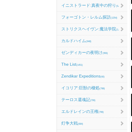
イニストラード:真夜中の狩り
(986)
フォーゴトン・レルム探訪
(1254)
ストリクスヘイヴン:魔法学院
(1214)
カルドハイム
(948)
ゼンディカーの夜明け
(956)
The List
(1451)
Zendikar Expeditions
(60)
イコリア:巨獣の棲処
(788)
テーロス還魂記
(706)
エルドレインの王権
(799)
灯争大戦
(684)