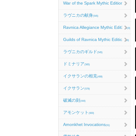
War of the Spark Mythic Edition
(9)
ラヴニカの献身
(545)
Ravnica Allegiance Mythic Edition
(8)
Guilds of Ravnica Mythic Edition
(16)
ラヴニカのギルド
(545)
ドミナリア
(565)
イクサランの相克
(408)
イクサラン
(579)
破滅の刻
(444)
アモンケット
(600)
Amonkhet Invocations
(61)