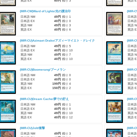
英語 EX
40円
残り 3
英語 E
(MIR-CW)Ward of Lights/光の護法印
(MIR-
日本語 NM
49円
残り 1
日本語
日本語 EX
40円
残り 0
日本語
英語 NM
49円
残り 3
英語 N
英語 EX
40円
残り 6
英語 E
(MIR-CU)Azimaet Drake/アズィーマイエト・ドレイク
(MIR-
日本語 NM
49円
残り 5
日本語
日本語 EX
40円
残り 10
日本語
英語 NM
49円
残り 7
英語 N
英語 EX
40円
残り 10
英語 E
(MIR-CU)Boomerang/ブーメラン
(MIR-C
日本語 NM
49円
残り 0
日本語
日本語 EX
40円
残り 0
日本語
英語 NM
199円
残り 4
英語 N
英語 EX
150円
残り 2
英語 E
(MIR-CU)Dream Cache/夢での貯え
(MIR-
日本語 NM
49円
残り 1
日本語
日本語 EX
40円
残り 0
日本語
英語 NM
49円
残り 10
英語 N
英語 EX
40円
残り 12
英語 E
(MIR-CU)Jolt/衝撃
(MIR
日本語 NM
49円
残り 3
日本語