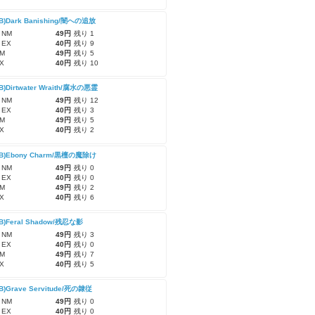
CB)Dark Banishing/闇への追放
 NM
49円
残り 1
 EX
40円
残り 9
M
49円
残り 5
X
40円
残り 10
CB)Dirtwater Wraith/腐水の悪霊
 NM
49円
残り 12
 EX
40円
残り 3
M
49円
残り 5
X
40円
残り 2
CB)Ebony Charm/黒檀の魔除け
 NM
49円
残り 0
 EX
40円
残り 0
M
49円
残り 2
X
40円
残り 6
CB)Feral Shadow/残忍な影
 NM
49円
残り 3
 EX
40円
残り 0
M
49円
残り 7
X
40円
残り 5
CB)Grave Servitude/死の隷従
 NM
49円
残り 0
 EX
40円
残り 0