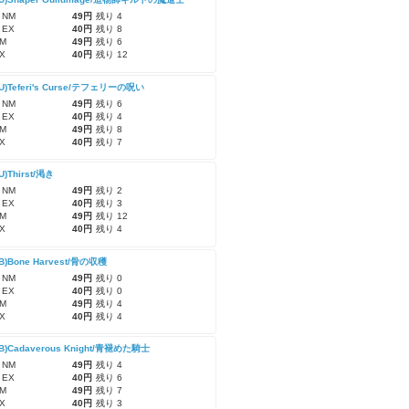
 NM
49円
残り 4
 EX
40円
残り 8
M
49円
残り 6
X
40円
残り 12
CU)Teferi's Curse/テフェリーの呪い
 NM
49円
残り 6
 EX
40円
残り 4
M
49円
残り 8
X
40円
残り 7
U)Thirst/渇き
 NM
49円
残り 2
 EX
40円
残り 3
M
49円
残り 12
X
40円
残り 4
CB)Bone Harvest/骨の収穫
 NM
49円
残り 0
 EX
40円
残り 0
M
49円
残り 4
X
40円
残り 4
CB)Cadaverous Knight/青褪めた騎士
 NM
49円
残り 4
 EX
40円
残り 6
M
49円
残り 7
X
40円
残り 3