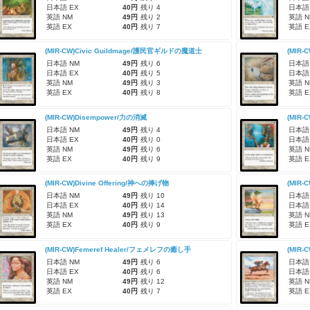
日本語 EX
40円
残り 4
日本語
英語 NM
49円
残り 2
英語 N
英語 EX
40円
残り 7
英語 E
(MIR-CW)Civic Guildmage/護民官ギルドの魔道士
(MIR-
日本語 NM
49円
残り 6
日本語
日本語 EX
40円
残り 5
日本語
英語 NM
49円
残り 3
英語 N
英語 EX
40円
残り 8
英語 E
(MIR-CW)Disempower/力の消滅
(MIR-
日本語 NM
49円
残り 4
日本語
日本語 EX
40円
残り 0
日本語
英語 NM
49円
残り 6
英語 N
英語 EX
40円
残り 9
英語 E
(MIR-CW)Divine Offering/神への捧げ物
(MIR
日本語 NM
49円
残り 10
日本語
日本語 EX
40円
残り 14
日本語
英語 NM
49円
残り 13
英語 N
英語 EX
40円
残り 9
英語 E
(MIR-CW)Femeref Healer/フェメレフの癒し手
(MIR-
日本語 NM
49円
残り 6
日本語
日本語 EX
40円
残り 6
日本語
英語 NM
49円
残り 12
英語 N
英語 EX
40円
残り 7
英語 E