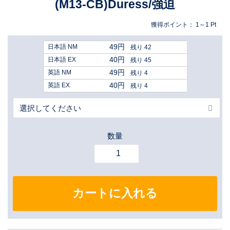
(M13-CB)Duress/強迫
獲得ポイント：
1～1
Pt
49円
日本語 NM
残り 42
40円
日本語 EX
残り 45
49円
英語 NM
残り 4
40円
英語 EX
残り 4
数量
カートに入れる