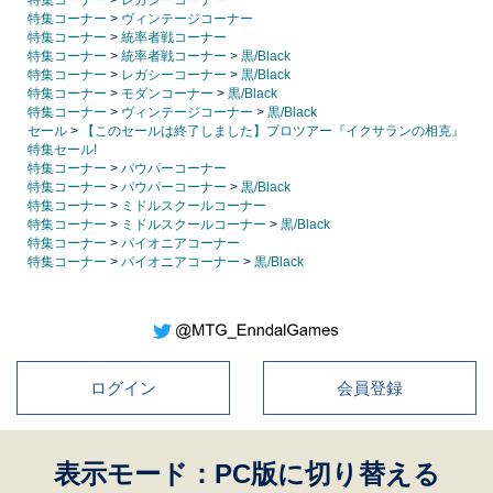
特集コーナー
>
ヴィンテージコーナー
特集コーナー
>
統率者戦コーナー
特集コーナー
>
統率者戦コーナー
>
黒/Black
特集コーナー
>
レガシーコーナー
>
黒/Black
特集コーナー
>
モダンコーナー
>
黒/Black
特集コーナー
>
ヴィンテージコーナー
>
黒/Black
セール
>
【このセールは終了しました】プロツアー『イクサランの相克』
特集セール!
特集コーナー
>
パウパーコーナー
特集コーナー
>
パウパーコーナー
>
黒/Black
特集コーナー
>
ミドルスクールコーナー
特集コーナー
>
ミドルスクールコーナー
>
黒/Black
特集コーナー
>
パイオニアコーナー
特集コーナー
>
パイオニアコーナー
>
黒/Black
ログイン
会員登録
表示モード：PC版に切り替える