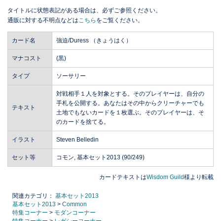
タイトルに状態表記がある場合は、必ずご参照ください。
通販に対する不明点などは
こちら
をご覧ください。
カード名
強迫/Duress （きょうはく）
マナコスト
(黒)
タイプ
ソーサリー
対戦相手１人を対象とする。そのプレイヤーは、自分の
手札を公開する。あなたはその中からクリーチャーでも
テキスト
土地でもないカードを１枚選ぶ。そのプレイヤーは、そ
のカードを捨てる。
イラスト
Steven Belledin
セット等
コモン, 基本セット2013 (90/249)
カードテキストは
Wisdom Guild
様より転載
関連カテゴリ：
基本セット2013
基本セット2013
>
Common
特集コーナー
>
モダンコーナー
特集コーナー
>
レガシーコーナー