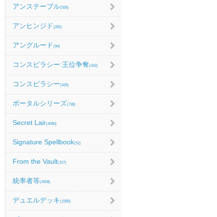
アンステーブル
(556)
アンヒンジド
(281)
アングルード
(94)
コンスピラシー:王位争奪
(442)
コンスピラシー
(420)
ポータルシリーズ
(738)
Secret Lair
(4090)
Signature Spellbook
(51)
From the Vault
(157)
統率者等
(4508)
デュエルデッキ
(1590)