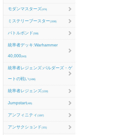
モダンマスターズ
(474)
ミステリーブースター
(1936)
バトルボンド
(508)
統率者デッキ:Warhammer
40,000
(643)
統率者レジェンズ:バルダーズ・ゲ
ートの戦い
(1496)
統率者レジェンズ
(1230)
Jumpstart
(495)
アンフィニティ
(1087)
アンサクションド
(101)