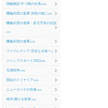
指輪物語:中つ国の伝承
(2364)
機械兵団の進軍:決戦の後に
(366)
機械兵団の進軍 - 多元宇宙の伝説
(327)
機械兵団の進軍
(1279)
ファイレクシア:完全なる統一
(1067)
ジャンプスタート2022
(835)
兄弟戦争
(1349)
団結のドミナリア
(1130)
ニューカペナの街角
(1347)
神河:輝ける世界
(1267)