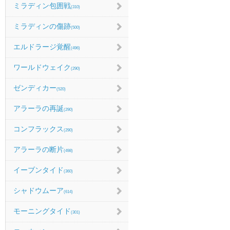
ミラディン包囲戦
(310)
ミラディンの傷跡
(500)
エルドラージ覚醒
(496)
ワールドウェイク
(290)
ゼンディカー
(520)
アラーラの再誕
(290)
コンフラックス
(290)
アラーラの断片
(498)
イーブンタイド
(360)
シャドウムーア
(614)
モーニングタイド
(301)