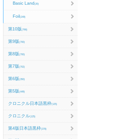
Basic Land
(20)
Foil
(249)
第10版
(766)
第9版
(700)
第8版
(700)
第7版
(702)
第6版
(350)
第5版
(449)
クロニクル日本語黒枠
(125)
クロニクル
(125)
第4版日本語黒枠
(378)