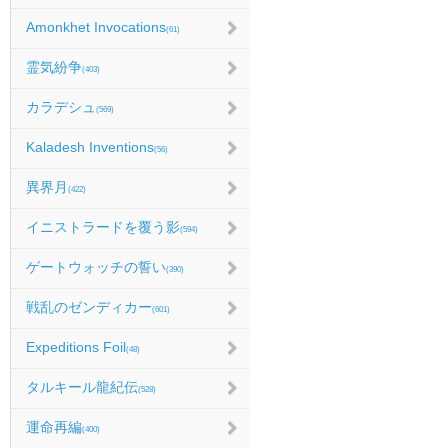
Amonkhet Invocations
(61)
霊気紛争
(403)
カラデシュ
(569)
Kaladesh Inventions
(56)
異界月
(422)
イニストラードを覆う影
(594)
ゲートウォッチの誓い
(390)
戦乱のゼンディカー
(601)
Expeditions Foil
(48)
タルキール龍紀伝
(528)
運命再編
(400)