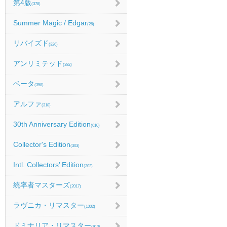
第4版
(378)
Summer Magic / Edgar
(26)
リバイズド
(326)
アンリミテッド
(382)
ベータ
(358)
アルファ
(318)
30th Anniversary Edition
(610)
Collector's Edition
(303)
Intl. Collectors’ Edition
(302)
統率者マスターズ
(2017)
ラヴニカ・リマスター
(1002)
ドミナリア・リマスター
(913)