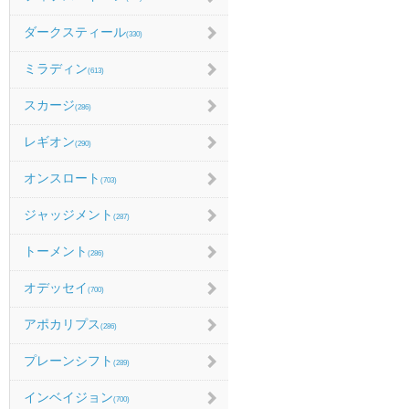
ダークスティール
(330)
ミラディン
(613)
スカージ
(286)
レギオン
(290)
オンスロート
(703)
ジャッジメント
(287)
トーメント
(286)
オデッセイ
(700)
アポカリプス
(286)
プレーンシフト
(289)
インベイジョン
(700)