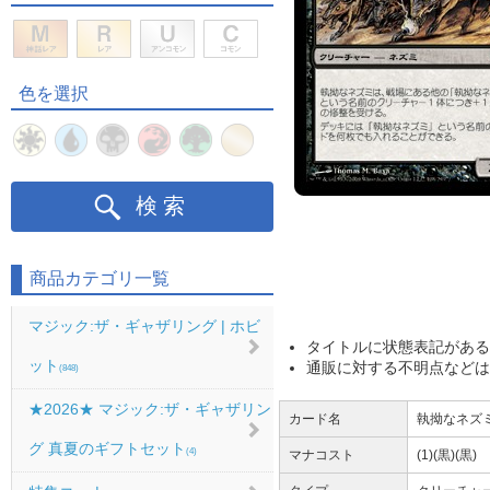
色を選択
検索
商品カテゴリ一覧
マジック:ザ・ギャザリング | ホビ
タイトルに状態表記がある
ット
通販に対する不明点などは
(848)
★2026★ マジック:ザ・ギャザリン
カード名
執拗なネズミ/R
グ 真夏のギフトセット
(4)
マナコスト
(1)(黒)(黒)