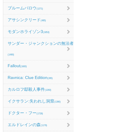
ブルームバロウ
(1271)
アサシンクリード
(485)
モダンホライゾン3
(1853)
サンダー・ジャンクションの無法者
(1490)
Fallout
(1600)
Ravnica: Clue Edition
(285)
カルロフ邸殺人事件
(1260)
イクサラン:失われし洞窟
(1390)
ドクター・フー
(1728)
エルドレインの森
(1179)