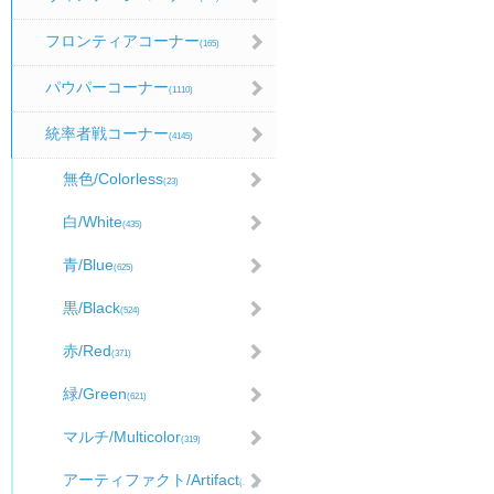
フロンティアコーナー
(165)
パウパーコーナー
(1110)
統率者戦コーナー
(4145)
無色/Colorless
(23)
白/White
(435)
青/Blue
(625)
黒/Black
(524)
赤/Red
(371)
緑/Green
(621)
マルチ/Multicolor
(319)
アーティファクト/Artifact
(585)