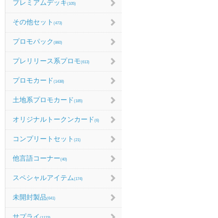
プレミアムデッキ
(105)
その他セット
(473)
プロモパック
(860)
プレリリース系プロモ
(613)
プロモカード
(1438)
土地系プロモカード
(185)
オリジナルトークンカード
(6)
コンプリートセット
(21)
他言語コーナー
(40)
スペシャルアイテム
(174)
未開封製品
(641)
サプライ
(1123)