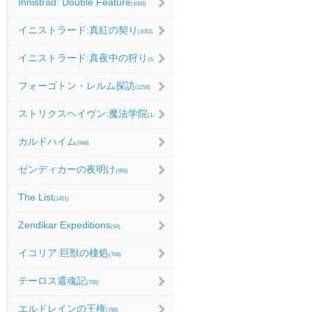
Innistrad: Double Feature
(1069)
イニストラード:真紅の契り
(1053)
イニストラード:真夜中の狩り
(986)
フォーゴトン・レルム探訪
(1254)
ストリクスヘイヴン:魔法学院
(1214)
カルドハイム
(948)
ゼンディカーの夜明け
(956)
The List
(1451)
Zendikar Expeditions
(60)
イコリア:巨獣の棲処
(788)
テーロス還魂記
(706)
エルドレインの王権
(799)