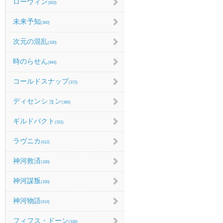
ローウィン
(602)
未来予知
(360)
次元の混乱
(330)
時のらせん
(844)
コールドスナップ
(372)
ディセンション
(360)
ギルドパクト
(331)
ラヴニカ
(612)
神河救済
(330)
神河謀叛
(330)
神河物語
(614)
フィフス・ドーン
(330)