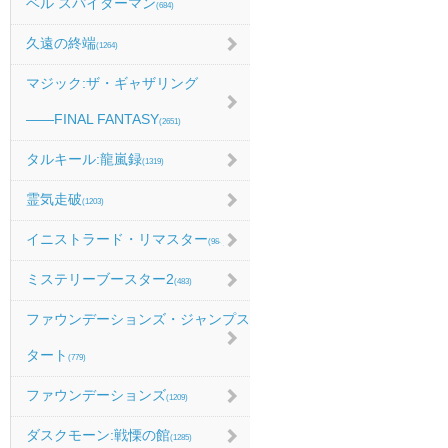
ベル スパイダーマン
(684)
久遠の終端
(1264)
マジック:ザ・ギャザリング
――FINAL FANTASY
(2651)
タルキール:龍嵐録
(1319)
霊気走破
(1203)
イニストラード・リマスター
(984)
ミステリーブースター2
(483)
ファウンデーションズ・ジャンプス
タート
(779)
ファウンデーションズ
(1209)
ダスクモーン:戦慄の館
(1285)