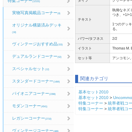
タイプ
クリーチャー 
特集コーナー
(12131)
執拗なネズミ
実物写真掲載品コーナー
(8)
つき、+1/
テキスト
1つのデッキ
オリジナル構築済みデッキ
る。
(18)
パワー/タフネス
2/2
ヴィンテージおすすめ品
(153)
イラスト
Thomas M. 
デュアルランドコーナー
(62)
セット等
アンコモン, 基
スペシャルセット
(12)
関連カテゴリ
スタンダードコーナー
(1484)
基本セット2010
パイオニアコーナー
(2398)
基本セット2010
>
Uncommo
特集コーナー
>
統率者戦コ
モダンコーナー
(4541)
特集コーナー
>
統率者戦コ
レガシーコーナー
(2710)
ヴィンテージコーナー
(489)