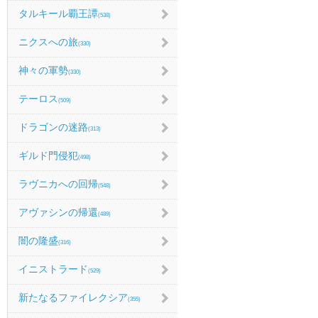
タルキール覇王譚
(538)
ニクスへの旅
(330)
神々の軍勢
(330)
テーロス
(509)
ドラゴンの迷路
(313)
ギルド門侵犯
(498)
ラヴニカへの回帰
(548)
アヴァシンの帰還
(489)
闇の隆盛
(316)
イニストラード
(529)
新たなるファイレクシア
(355)