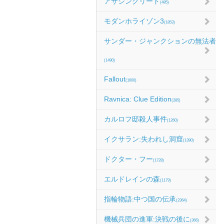
アサシンクリード
(485)
モダンホライゾン3
(1853)
サンダー・ジャンクションの無法者
(1490)
Fallout
(1600)
Ravnica: Clue Edition
(285)
カルロフ邸殺人事件
(1260)
イクサラン:失われし洞窟
(1390)
ドクター・フー
(1728)
エルドレインの森
(1179)
指輪物語:中つ国の伝承
(2364)
機械兵団の進軍:決戦の後に
(366)