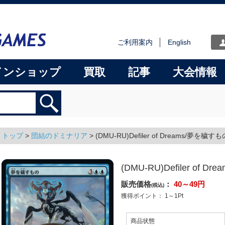
ご利用案内
English
インショップ
買取
記事
大会情報
トップ
>
団結のドミナリア
>
(DMU-RU)Defiler of Dreams/夢を穢すも
(DMU-RU)Defiler of 
販売価格
：
40～49
円
(税込)
獲得ポイント：
1～1
Pt
商品状態