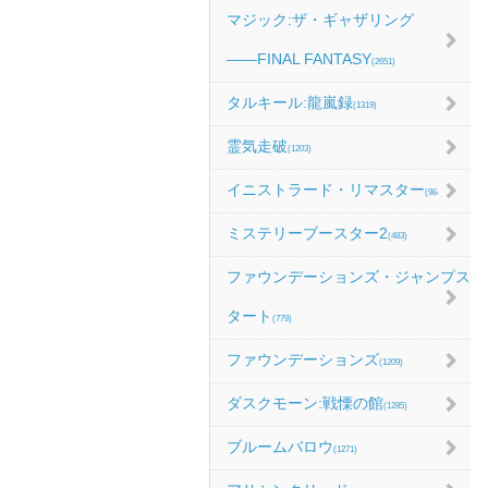
マジック:ザ・ギャザリング
――FINAL FANTASY
(2651)
タルキール:龍嵐録
(1319)
霊気走破
(1203)
イニストラード・リマスター
(984)
ミステリーブースター2
(483)
ファウンデーションズ・ジャンプス
タート
(779)
ファウンデーションズ
(1209)
ダスクモーン:戦慄の館
(1285)
ブルームバロウ
(1271)