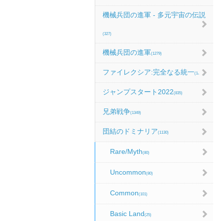
機械兵団の進軍 - 多元宇宙の伝説
(327)
機械兵団の進軍
(1279)
ファイレクシア:完全なる統一
(1067)
ジャンプスタート2022
(835)
兄弟戦争
(1349)
団結のドミナリア
(1130)
Rare/Myth
(80)
Uncommon
(80)
Common
(101)
Basic Land
(25)