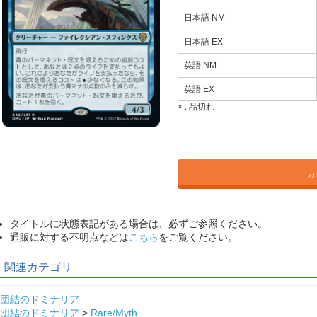
日本語 NM
日本語 EX
英語 NM
英語 EX
× :
品切れ
カ
タイトルに状態表記がある場合は、必ずご参照ください。
通販に対する不明点などは
こちら
をご覧ください。
関連カテゴリ
団結のドミナリア
団結のドミナリア
>
Rare/Myth