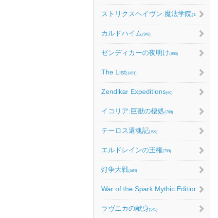
ストリクスヘイヴン:魔法学院
(1214)
カルドハイム
(948)
ゼンディカーの夜明け
(956)
The List
(1451)
Zendikar Expeditions
(60)
イコリア:巨獣の棲処
(788)
テーロス還魂記
(706)
エルドレインの王権
(799)
灯争大戦
(684)
War of the Spark Mythic Edition
(9)
ラヴニカの献身
(545)