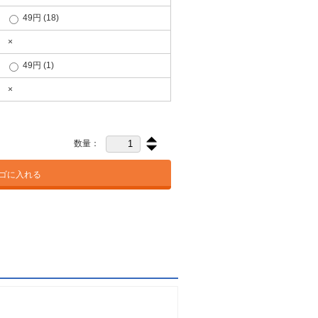
49円
(18)
×
49円
(1)
×
数量：
ゴに入れる