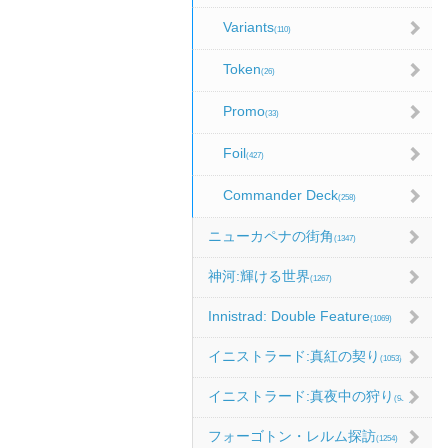
Variants
(110)
Token
(26)
Promo
(33)
Foil
(427)
Commander Deck
(258)
ニューカペナの街角
(1347)
神河:輝ける世界
(1267)
Innistrad: Double Feature
(1069)
イニストラード:真紅の契り
(1053)
イニストラード:真夜中の狩り
(986)
フォーゴトン・レルム探訪
(1254)