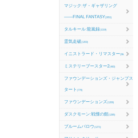
マジック:ザ・ギャザリング
――FINAL FANTASY
(2651)
タルキール:龍嵐録
(1319)
霊気走破
(1203)
イニストラード・リマスター
(984)
ミステリーブースター2
(483)
ファウンデーションズ・ジャンプス
タート
(779)
ファウンデーションズ
(1209)
ダスクモーン:戦慄の館
(1285)
ブルームバロウ
(1271)