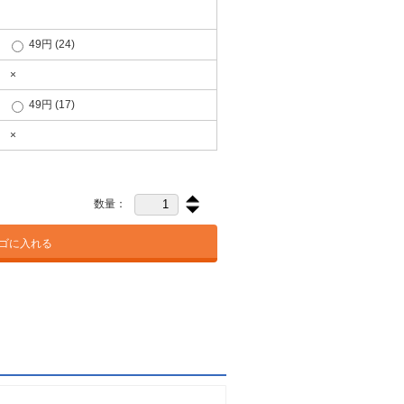
49円
(24)
×
49円
(17)
×
数量：
ゴに入れる