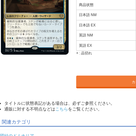
商品状態
日本語 NM
日本語 EX
英語 NM
英語 EX
× :
品切れ
カ
タイトルに状態表記がある場合は、必ずご参照ください。
通販に対する不明点などは
こちら
をご覧ください。
関連カテゴリ
団結のドミナリア