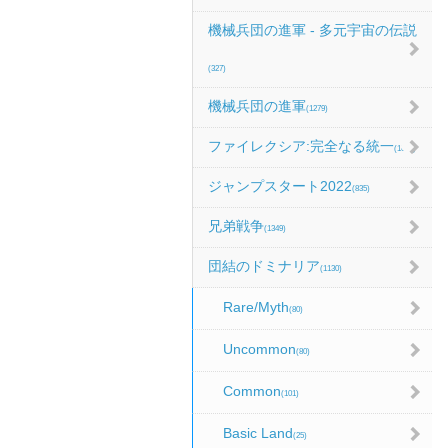
機械兵団の進軍 - 多元宇宙の伝説
(327)
機械兵団の進軍
(1279)
ファイレクシア:完全なる統一
(1067)
ジャンプスタート2022
(835)
兄弟戦争
(1349)
団結のドミナリア
(1130)
Rare/Myth
(80)
Uncommon
(80)
Common
(101)
Basic Land
(25)