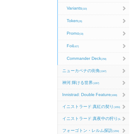
Variants
(110)
Token
(26)
Promo
(33)
Foil
(427)
Commander Deck
(258)
ニューカペナの街角
(1347)
神河:輝ける世界
(1267)
Innistrad: Double Feature
(1069)
イニストラード:真紅の契り
(1053)
イニストラード:真夜中の狩り
(986)
フォーゴトン・レルム探訪
(1254)