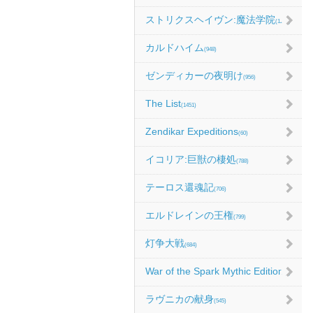
ストリクスヘイヴン:魔法学院
(1214)
カルドハイム
(948)
ゼンディカーの夜明け
(956)
The List
(1451)
Zendikar Expeditions
(60)
イコリア:巨獣の棲処
(788)
テーロス還魂記
(706)
エルドレインの王権
(799)
灯争大戦
(684)
War of the Spark Mythic Edition
(9)
ラヴニカの献身
(545)