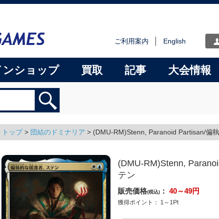
ご利用案内
English
インショップ
買取
記事
大会情報
トップ
>
団結のドミナリア
>
(DMU-RM)Stenn, Paranoid Parti
(DMU-RM)Stenn, Para
テン
販売価格
：
40～49
円
(税込)
獲得ポイント：
1～1
Pt