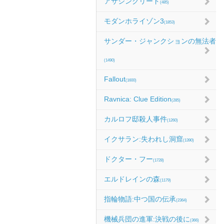
アサシンクリード
(485)
モダンホライゾン3
(1853)
サンダー・ジャンクションの無法者
(1490)
Fallout
(1600)
Ravnica: Clue Edition
(285)
カルロフ邸殺人事件
(1260)
イクサラン:失われし洞窟
(1390)
ドクター・フー
(1728)
エルドレインの森
(1179)
指輪物語:中つ国の伝承
(2364)
機械兵団の進軍:決戦の後に
(366)