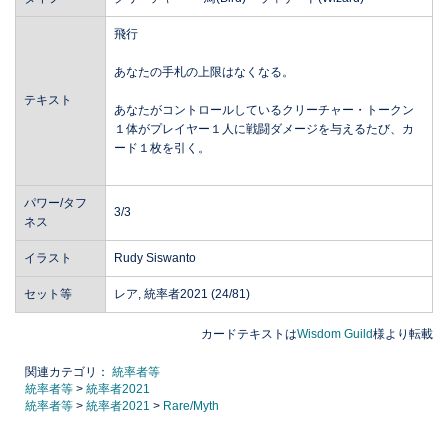
飛行
あなたの手札の上限はなくなる。
テキスト
あなたがコントロールしているクリーチャー・トークン
１体がプレイヤー１人に戦闘ダメージを与えるたび、カ
ード１枚を引く。
パワー/タフ
3/3
ネス
イラスト
Rudy Siswanto
セット等
レア, 統率者2021 (24/81)
カードテキストは
Wisdom Guild
様より転載
関連カテゴリ：
統率者等
統率者等
>
統率者2021
統率者等
>
統率者2021
>
Rare/Myth