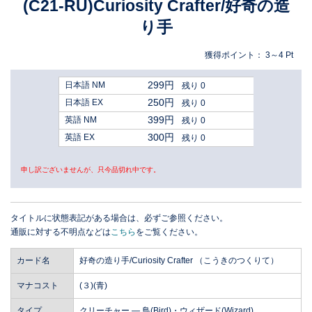
(C21-RU)Curiosity Crafter/好奇の造
り手
獲得ポイント：
3～4
Pt
299円
日本語 NM
残り 0
250円
日本語 EX
残り 0
399円
英語 NM
残り 0
300円
英語 EX
残り 0
申し訳ございませんが、只今品切れ中です。
タイトルに状態表記がある場合は、必ずご参照ください。
通販に対する不明点などは
こちら
をご覧ください。
カード名
好奇の造り手/Curiosity Crafter （こうきのつくりて）
マナコスト
(３)(青)
タイプ
クリーチャー ― 鳥(Bird)・ウィザード(Wizard)