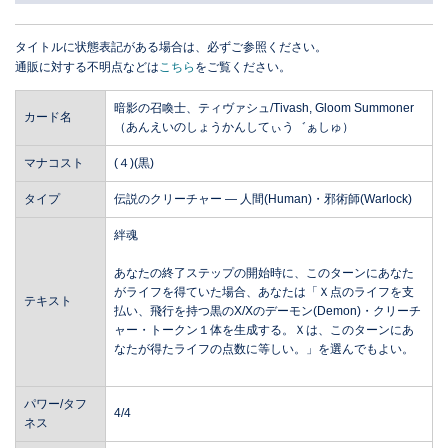
タイトルに状態表記がある場合は、必ずご参照ください。
通販に対する不明点などは
こちら
をご覧ください。
暗影の召喚士、ティヴァシュ/Tivash, Gloom Summoner
カード名
（あんえいのしょうかんしてぃう゛ぁしゅ）
マナコスト
(４)(黒)
タイプ
伝説のクリーチャー ― 人間(Human)・邪術師(Warlock)
絆魂
あなたの終了ステップの開始時に、このターンにあなた
がライフを得ていた場合、あなたは「Ｘ点のライフを支
テキスト
払い、飛行を持つ黒のX/Xのデーモン(Demon)・クリーチ
ャー・トークン１体を生成する。Ｘは、このターンにあ
なたが得たライフの点数に等しい。」を選んでもよい。
パワー/タフ
4/4
ネス