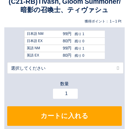
(C21-RB)Tivash, Gloom Summoner/
暗影の召喚士、ティヴァシュ
獲得ポイント：
1～1
Pt
99円
日本語 NM
残り 1
80円
日本語 EX
残り 0
99円
英語 NM
残り 1
80円
英語 EX
残り 0
数量
カートに入れる