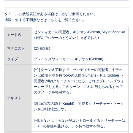
タイトルに状態表記がある場合は、必ずご参照ください。
通販に対する不明点などは
こちら
をご覧ください。
ゼンディカーの同盟者、ギデオン/Gideon, Ally of Zendika
カード名
r (ぜんでぃかーのどうめいしゃぎでおん)
マナコスト
(2)(白)(白)
タイプ
プレインズウォーカー ― ギデオン(Gideon)
[+1]:ターン終了時まで、ゼンディカーの同盟者、ギデオ
ンは破壊不能を持つ5/5の人間(Human)・兵士(Soldier)・
同盟者(Ally)クリーチャーになる。これはプレインズウォ
ーカーでもある。このターン、これに与えられるすべて
のダメージを軽減する。
テキスト
[0]:白の2/2の騎士(Knight)・同盟者クリーチャー・トーク
ンを1体戦場に出す。
[-4]:あなたは「あなたがコントロールするクリーチャーは
+1/+1の修整を受ける。」を持つ紋章を得る。