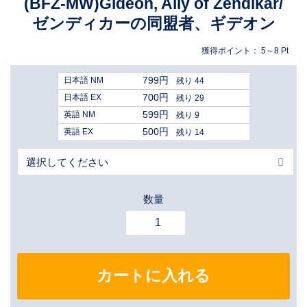
(BFZ-MW)Gideon, Ally of Zendikar/
ゼンディカーの同盟者、ギデオン
獲得ポイント：
5～8
Pt
799円
日本語 NM
残り 44
700円
日本語 EX
残り 29
599円
英語 NM
残り 9
500円
英語 EX
残り 14
数量
カートに入れる