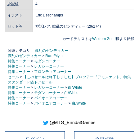
忠誠値
4
イラスト
Eric Deschamps
セット等
神話レア, 戦乱のゼンディカー (29/274)
カードテキストは
Wisdom Guild
様より転載
関連カテゴリ：
戦乱のゼンディカー
戦乱のゼンディカー
>
Rare/Myth
特集コーナー
>
モダンコーナー
特集コーナー
>
レガシーコーナー
特集コーナー
>
フロンティアコーナー
セール
>
【このセールは終了しました】プロツアー『アモンケット』特集
スタンダード値下げセール!!
特集コーナー
>
レガシーコーナー
>
白/White
特集コーナー
>
モダンコーナー
>
白/White
特集コーナー
>
パイオニアコーナー
特集コーナー
>
パイオニアコーナー
>
白/White
ログイン
会員登録