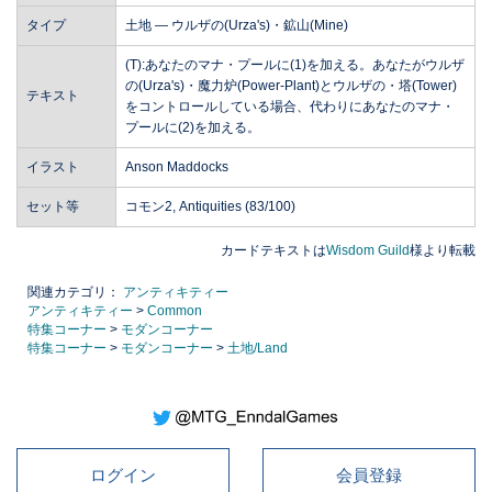
タイプ
土地 ― ウルザの(Urza's)・鉱山(Mine)
(T):あなたのマナ・プールに(1)を加える。あなたがウルザ
の(Urza's)・魔力炉(Power-Plant)とウルザの・塔(Tower)
テキスト
をコントロールしている場合、代わりにあなたのマナ・
プールに(2)を加える。
イラスト
Anson Maddocks
セット等
コモン2, Antiquities (83/100)
カードテキストは
Wisdom Guild
様より転載
関連カテゴリ：
アンティキティー
アンティキティー
>
Common
特集コーナー
>
モダンコーナー
特集コーナー
>
モダンコーナー
>
土地/Land
ログイン
会員登録