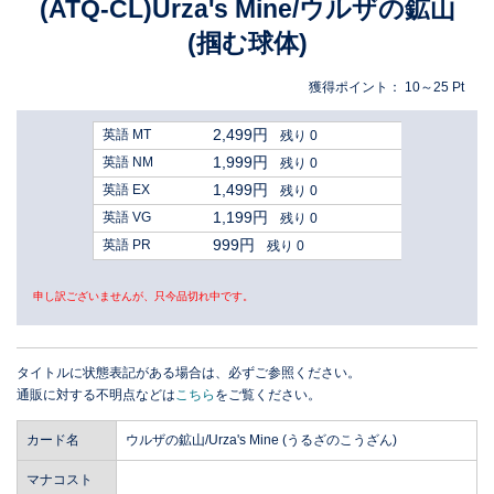
(ATQ-CL)Urza's Mine/ウルザの鉱山
(掴む球体)
獲得ポイント：
10～25
Pt
2,499円
英語 MT
残り 0
1,999円
英語 NM
残り 0
1,499円
英語 EX
残り 0
1,199円
英語 VG
残り 0
999円
英語 PR
残り 0
申し訳ございませんが、只今品切れ中です。
タイトルに状態表記がある場合は、必ずご参照ください。
通販に対する不明点などは
こちら
をご覧ください。
カード名
ウルザの鉱山/Urza's Mine (うるざのこうざん)
マナコスト