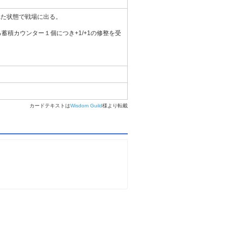
かれた状態で戦場に出る。
積カウンター１個につき+1/+1の修整を受
カードテキストは
Wisdom Guild
様より転載