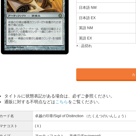
日本語 NM
日本語 EX
英語 NM
英語 EX
× :
品切れ
カ
タイトルに状態表記がある場合は、必ずご参照ください。
通販に対する不明点などは
こちら
をご覧ください。
カード名
卓越の印章/Sigil of Distinction （たくえつのいんしょう）
マナコスト
(Ｘ)
タイプ
アーティファクト ― 装備品(Equipment)