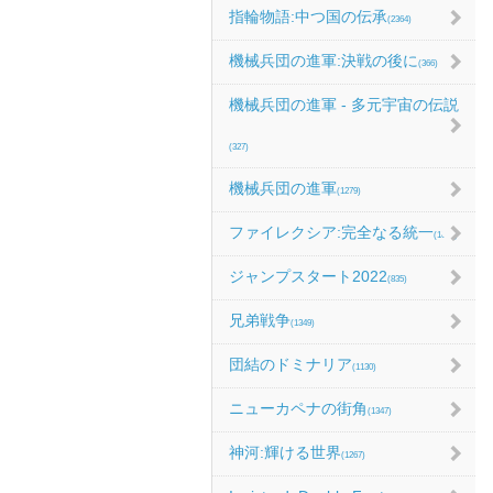
指輪物語:中つ国の伝承
(2364)
機械兵団の進軍:決戦の後に
(366)
機械兵団の進軍 - 多元宇宙の伝説
(327)
機械兵団の進軍
(1279)
ファイレクシア:完全なる統一
(1067)
ジャンプスタート2022
(835)
兄弟戦争
(1349)
団結のドミナリア
(1130)
ニューカペナの街角
(1347)
神河:輝ける世界
(1267)