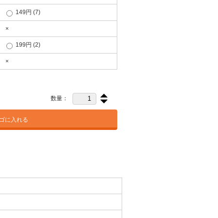
149円
(7)
×
199円
(2)
×
数量：
ゴに入れる