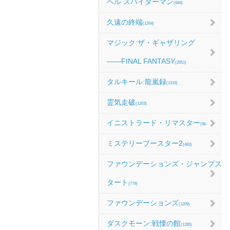
ベル スパイダーマン
(684)
久遠の終端
(1264)
マジック:ザ・ギャザリング
――FINAL FANTASY
(2651)
タルキール:龍嵐録
(1319)
霊気走破
(1203)
イニストラード・リマスター
(984)
ミステリーブースター2
(483)
ファウンデーションズ・ジャンプス
タート
(779)
ファウンデーションズ
(1209)
ダスクモーン:戦慄の館
(1285)