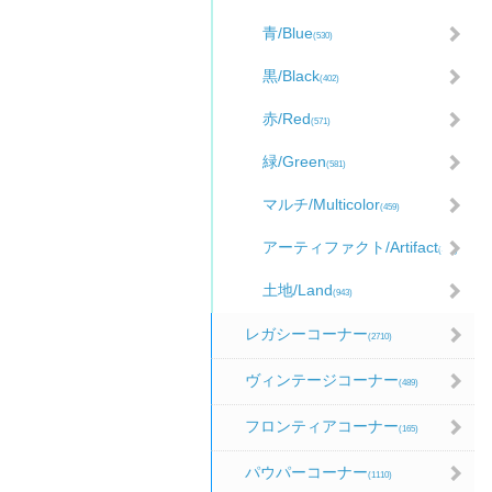
青/Blue
(530)
黒/Black
(402)
赤/Red
(571)
緑/Green
(581)
マルチ/Multicolor
(459)
アーティファクト/Artifact
(481)
土地/Land
(943)
レガシーコーナー
(2710)
ヴィンテージコーナー
(489)
フロンティアコーナー
(165)
パウパーコーナー
(1110)