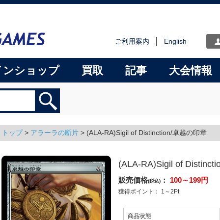
ご利用案内
English
インショップ
買取
記事
大会情報
トップ
>
アラーラの断片
>
(ALA-RA)Sigil of Distinction/卓越の印章
(ALA-RA)Sigil of Disti
販売価格
：
100～199
円
(税込)
獲得ポイント：
1～2
Pt
商品状態