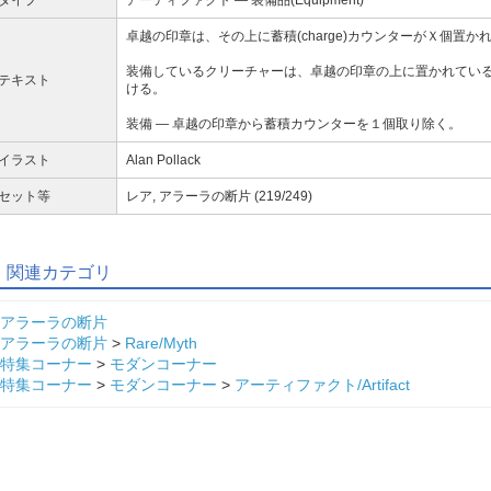
卓越の印章は、その上に蓄積(charge)カウンターがＸ個置
装備しているクリーチャーは、卓越の印章の上に置かれている蓄
テキスト
ける。
装備 ― 卓越の印章から蓄積カウンターを１個取り除く。
イラスト
Alan Pollack
セット等
レア, アラーラの断片 (219/249)
関連カテゴリ
アラーラの断片
アラーラの断片
>
Rare/Myth
特集コーナー
>
モダンコーナー
特集コーナー
>
モダンコーナー
>
アーティファクト/Artifact