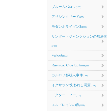
ブルームバロウ
(1271)
アサシンクリード
(485)
モダンホライゾン3
(1853)
サンダー・ジャンクションの無法者
(1490)
Fallout
(1600)
Ravnica: Clue Edition
(285)
カルロフ邸殺人事件
(1260)
イクサラン:失われし洞窟
(1390)
ドクター・フー
(1728)
エルドレインの森
(1179)